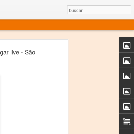
rgo mexicano vivo
gar live - São
sentado en el mundo
s en 34 países (Cuatro continentes)
rgia "Emilio Carballido" 2014.
izaciones de Derechos Humanos.
Medio, Las Nueve Musas
rnacional
vo más representado en el mundo.