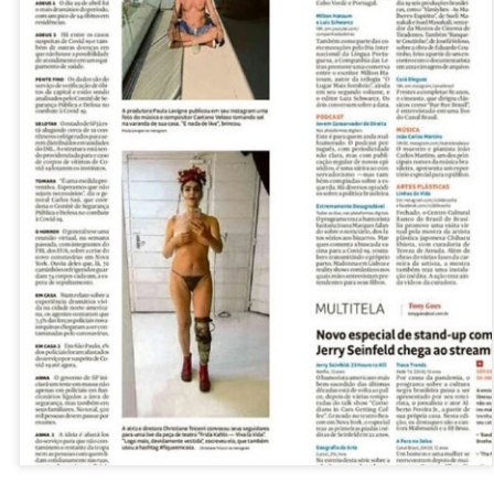
La obra de teatro
Leonardo y la máquina
AUG
AUG
7
6
“MUJERES DE
de volar - León
ARENA” llega a
Jueves 6, 13, 20 y 27 de agosto
Formosa
Domingo 9 y 16 de agosto
El próximo domingo 9 de agosto,
Formosa recibe la obra “Mujeres
Con Nicolás León y Hugo
deArena” representada en 140
Almanza
países, del autor mexicano
Échale la culpa a Hacienda / Tacones Sangrientos -
UG
Humberto Robles.
Dir.
6
Guadalajara