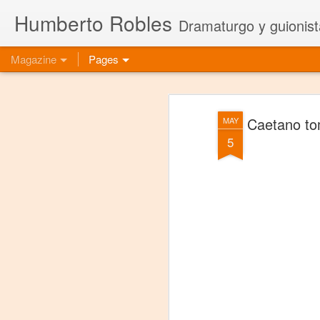
Humberto Robles
Dramaturgo y guionist
Magazine
Pages
Caetano tom
MAY
5