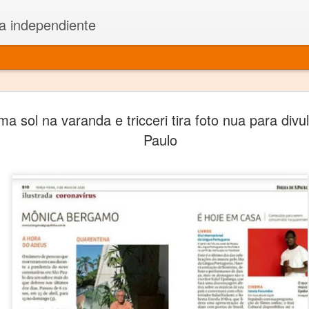
a independiente
El dramatu
JAN
a sol na varanda e tricceri tira foto nua para divul
1
más repre
Paulo
Montajes y representacione
Premio Nacional de Dramatu
Colabora con varias organ
Ha escrito para Somos el 
y colabora con ArgosIs Inte
El dramaturgo mexicano vi