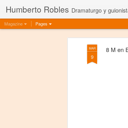
Humberto Robles
Dramaturgo y guionist
Magazine
Pages
8 M en E
MAR
9