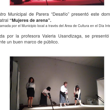
tro Municipal de Parera “Desafío” presentó este do
atral
“Mujeres de arena”.
amada por el Municipio local a través del Area de Cultura en el Día Int
ida por la profesora Valeria Usandizaga, se presentó
nte un buen marco de público.
La obra de teatro
Leonardo y la máquina
AUG
AUG
7
6
“MUJERES DE
de volar - León
ARENA” llega a
Jueves 6, 13, 20 y 27 de agosto
Formosa
Domingo 9 y 16 de agosto
El próximo domingo 9 de agosto,
Formosa recibe la obra “Mujeres
Con Nicolás León y Hugo
deArena” representada en 140
Almanza
países, del autor mexicano
Échale la culpa a Hacienda / Tacones Sangrientos -
UG
Humberto Robles.
Dir.
6
Guadalajara