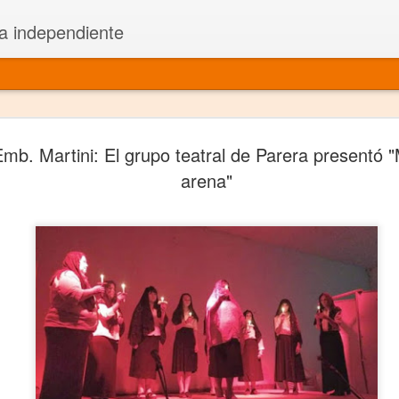
a independiente
El dramatu
JAN
mb. Martini: El grupo teatral de Parera presentó 
1
más repre
arena"
Montajes y representacione
Premio Nacional de Dramatu
Colabora con varias organ
Ha escrito para Somos el 
y colabora con ArgosIs Inte
El dramaturgo mexicano vi