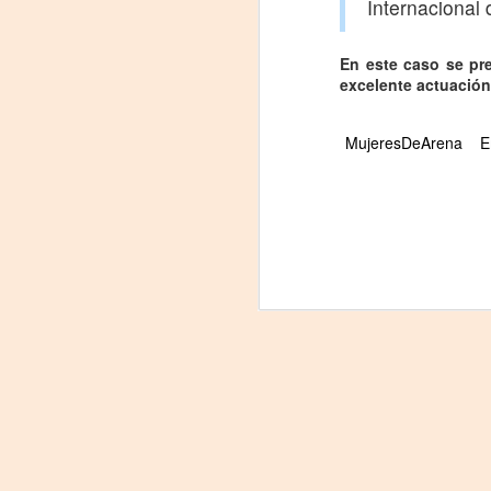
Internacional 
On
En este caso se pr
excelente actuación
Um
Di
MujeresDeArena
a
E
— 
p
su
A
m
𝗛
A