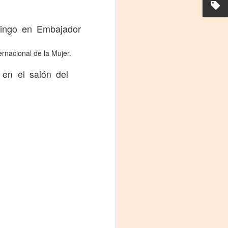
mingo en Embajador
ernacional de la Mujer.
 en el salón del
La noche que jamás
AUG
6
existió - Colonia
Sábado 15 de agosto
Biblioteca Rodó
Una obra de Humberto Robles
dirigida por Andrés Leal Bentancur
Con las actuaciones de Fabiana