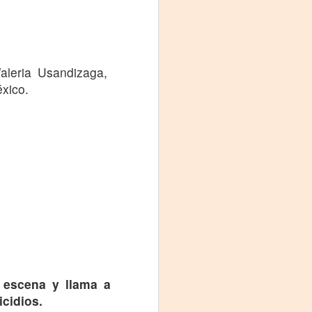
Fine y Laura Barboza
aleria Usandizaga,
xico.
a escena y llama a
icidios.