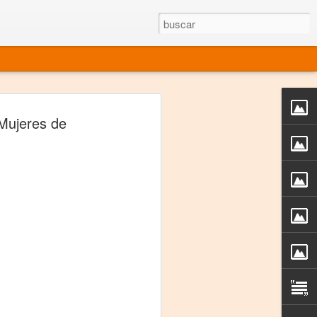
rgo mexicano vivo
"Mujeres de
sentado en el mundo
s en 34 países (Cuatro continentes)
rgia "Emilio Carballido" 2014.
izaciones de Derechos Humanos.
Medio, Las Nueve Musas
rnacional
vo más representado en el mundo.