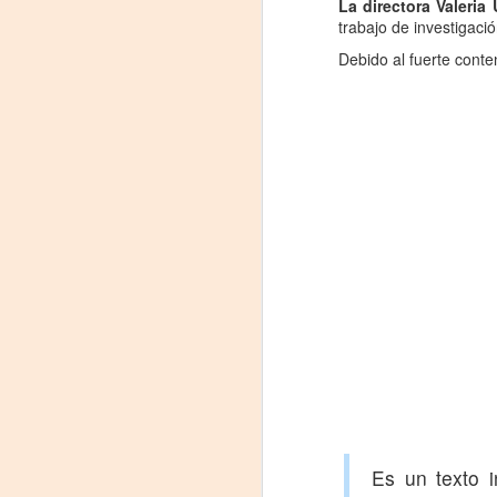
La directora Valeria
trabajo de investigaci
La
p
Debido al fuerte conte
La
ch
gr
Sa
S
A
Se
ob
di
E
li
co
Es un texto 
A