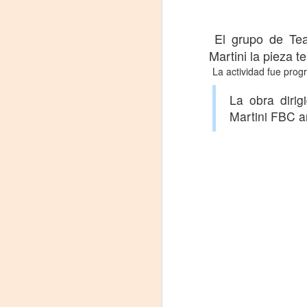
El grupo de Tea
Martini la pieza te
La actividad fue progr
La obra dirig
Martini FBC a
Frida Viva la Vida -
AUG
7
Santa Fe
Viernes 7 de agosto, 19 h.
El universo de Frida Kahlo se
apodera del ciclo Comentadas
La calidez del Gran Salón se
muda al Teatinmersivana fecha
A
muy especial, donde nos