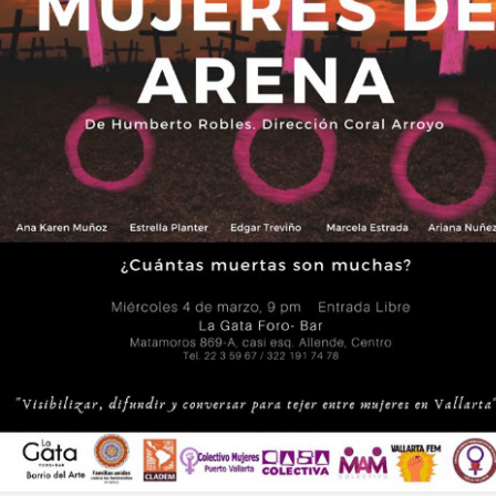
La obra de teatro
Leonardo y la máquina
AUG
AUG
7
6
“MUJERES DE
de volar - León
ARENA” llega a
Jueves 6, 13, 20 y 27 de agosto
Formosa
Domingo 9 y 16 de agosto
El próximo domingo 9 de agosto,
Formosa recibe la obra “Mujeres
Con Nicolás León y Hugo
deArena” representada en 140
Almanza
países, del autor mexicano
Échale la culpa a Hacienda / Tacones Sangrientos -
UG
Humberto Robles.
Dir.
6
Guadalajara