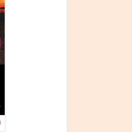
La noche que jamás
AUG
6
existió - Colonia
Sábado 15 de agosto
Biblioteca Rodó
Una obra de Humberto Robles
dirigida por Andrés Leal Bentancur
Con las actuaciones de Fabiana