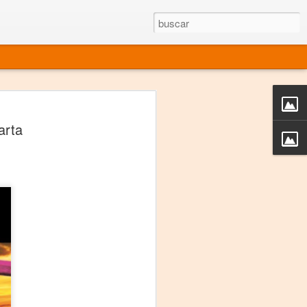
rgo mexicano vivo
arta
sentado en el mundo
s en 34 países (Cuatro continentes)
rgia "Emilio Carballido" 2014.
izaciones de Derechos Humanos.
Medio, Las Nueve Musas
rnacional
vo más representado en el mundo.