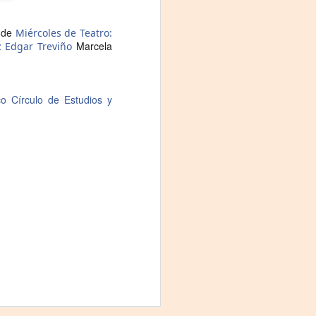
Fine y Laura Barboza
a de
Miércoles de Teatro:
Marcela
z
Edgar Treviño
co
Círculo de Estudios y