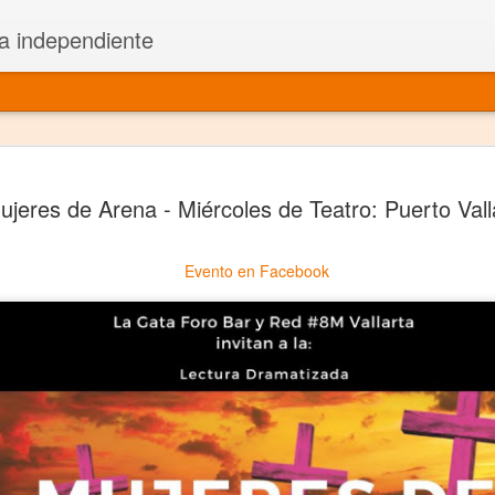
a independiente
El dramatu
JAN
ujeres de Arena - Miércoles de Teatro: Puerto Vall
1
más repre
Montajes y representacione
Evento en Facebook
Premio Nacional de Dramatu
Colabora con varias organ
Ha escrito para Somos el 
y colabora con ArgosIs Inte
El dramaturgo mexicano vi