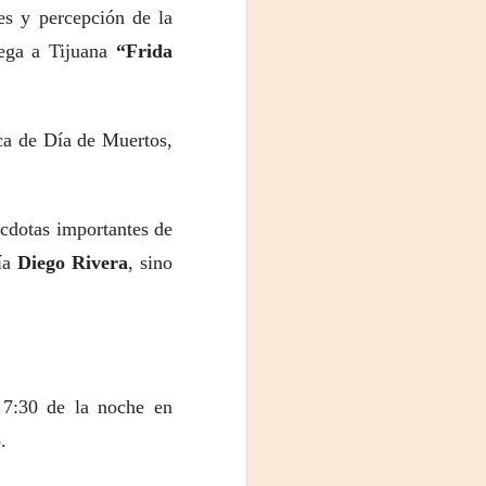
Fine y Laura Barboza
es y percepción de la
lega a Tijuana
“Frida
ca de Día de Muertos,
écdotas importantes de
cía
Diego Rivera
, sino
s 7:30 de la noche en
.