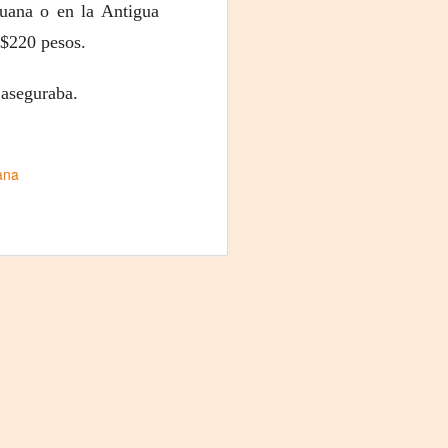
juana o en la Antigua
 $220 pesos.
 aseguraba.
uana