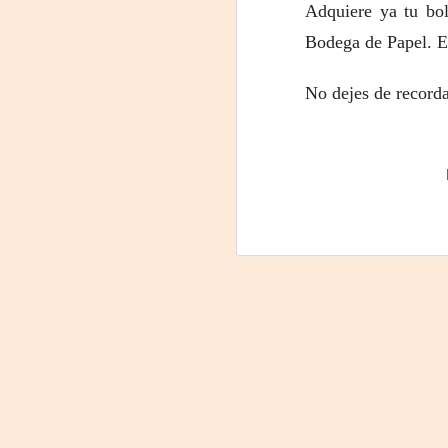
Adquiere ya tu bol
La
Bodega de Papel. El
p
La
ch
No dejes de recorda
gr
Sa
S
A
Se
ob
di
E
li
co
A