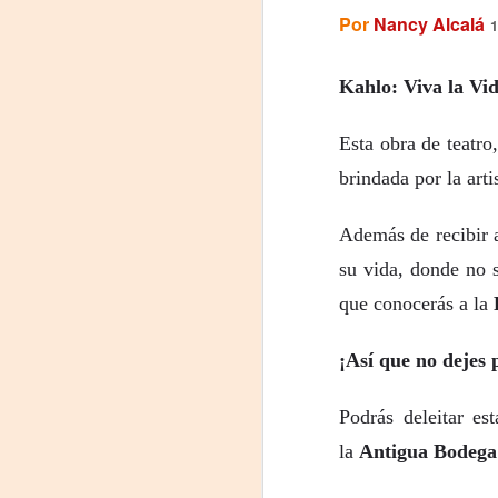
proponemos explorar y revisitar el
Por
Nancy Alcalá
J
1
universo creativo de Frida.
29
¿Qué va a pasar en este
Kahlo: Viva la Vi
encuentro?
3
Presentación de la obra
Esta obra de teatro,
(
unipersonal Frida Viva la Vida,
protagonizada por Laura Azcurra,
brindada por la art
Di
bajo la dirección de Julia Morgado
y dramaturgia de Humberto
A
Además de recibir 
Robles.
su vida, donde no s
#
que conocerás a la
S
¡Así que no dejes 
E

Podrás deleitar es
pu
la
Antigua Bodega
📌
A