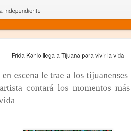
a independiente
El dramatu
JAN
Frida Kahlo llega a Tijuana para vivir la vida
1
más repre
Montajes y representacione
 en escena le trae a los tijuanenses 
Premio Nacional de Dramatu
 artista contará los momentos más
Colabora con varias organ
vida
Ha escrito para Somos el 
y colabora con ArgosIs Inte
El dramaturgo mexicano vi