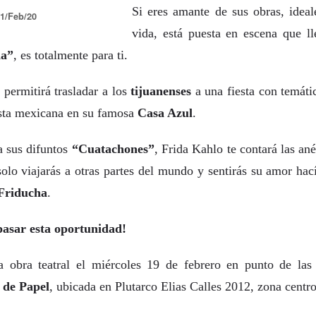
La representación es del grupo
Si eres amante de sus obras, ideal
ueves 20 de agosto en Punto Escénico
1/Feb/20
Javorai Teatro Experimental del
vida, está puesta en escena que l
Paraguay y la dirección escénica
 de agosto en el Centro Cultural La Escalera
es responsabilidad de Nadia
da”
, es totalmente para ti.
Capdevila.
0 de agosto en Kokob
Sinopsis de la obra: “Mujeres de
 permitirá trasladar a los
tijuanenses
a una fiesta con temáti
Sangre en los Tacones)
Arena” es una obra de teatro
ista mexicana en su famosa
Casa Azul
.
testimonial que reúne las voces
r.
de madres, hijas y activistas que
Solidaridad con Pueblos Mayas en riesgo de
UG
denuncian los feminicidios
a sus difuntos
“Cuatachones”
, Frida Kahlo te contará las an
6
ocurridos en Ciudad Juárez,
hambruna
olo viajarás a otras partes del mundo y sentirás su amor ha
México.
AlimentarLaVida
Friducha
.
olidaridad con Pueblos Mayas en riesgo de hambruna.
pasar esta oportunidad!
nvía llamamientos al Estado mexicano para urgir:
 Implementación de un Plan de Emergencia Alimentaria hacia
ta obra teatral el miércoles 19 de febrero en punto de la
eblos originarios.
 de Papel
, ubicada en Plutarco Elias Calles 2012, zona centro
 Intervención del Comité Internacional de la Cruz Roja.
«El teatro sigue siendo una invitación a reflexionar,
UG