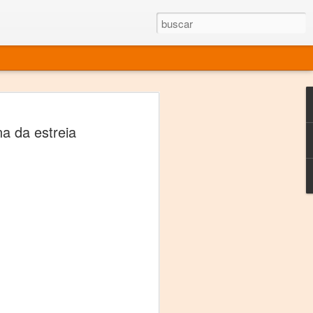
rgo mexicano vivo
a da estreia
sentado en el mundo
s en 34 países (Cuatro continentes)
rgia "Emilio Carballido" 2014.
izaciones de Derechos Humanos.
Medio, Las Nueve Musas
rnacional
vo más representado en el mundo.