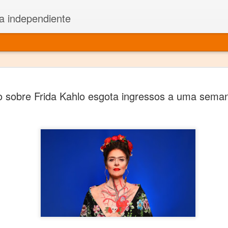
a independiente
El dramatu
JAN
o sobre Frida Kahlo esgota ingressos a uma seman
1
más repre
Montajes y representacione
Premio Nacional de Dramatu
Colabora con varias organ
Ha escrito para Somos el 
y colabora con ArgosIs Inte
El dramaturgo mexicano vi