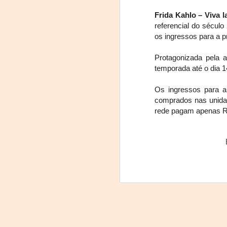
Frida Kahlo – Viva l
referencial do século
os ingressos para a p
Protagonizada pela a
temporada até o dia 1
Os ingressos para a
comprados nas unidad
rede pagam apenas R
Frida Viva la Vida -
AUG
7
Santa Fe
Viernes 7 de agosto, 19 h.
El universo de Frida Kahlo se
apodera del ciclo Comentadas
La calidez del Gran Salón se
muda al Teatinmersivana fecha
A
muy especial, donde nos