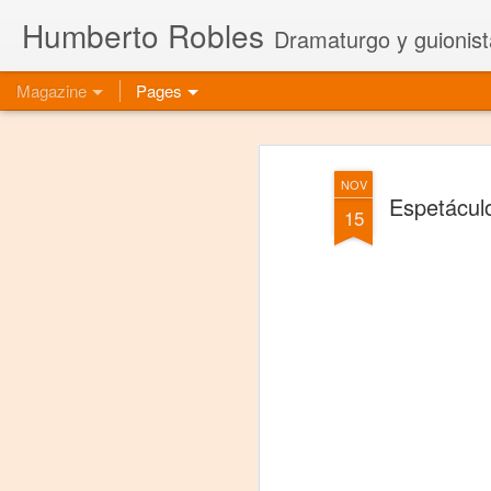
Humberto Robles
Dramaturgo y guionist
Magazine
Pages
NOV
Espetácul
15