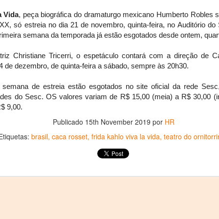
a Vida
, peça biográfica do dramaturgo mexicano Humberto Robles s
 XX, só estreia no dia 21 de novembro, quinta-feira, no Auditório do
rimeira semana da temporada já estão esgotados desde ontem, quarta
triz Christiane Tricerri, o espetáculo contará com a direção de 
4 de dezembro, de quinta-feira a sábado, sempre às 20h30.
 semana de estreia estão esgotados no site oficial da rede Ses
es do Sesc. OS valores variam de R$ 15,00 (meia) a R$ 30,00 (in
$ 9,00.
Publicado
15th November 2019
por
HR
La obra de teatro
Leonardo y la máquina
AUG
AUG
7
6
“MUJERES DE
de volar - León
Etiquetas:
brasil
caca rosset
frida kahlo viva la vida
teatro do ornitorr
ARENA” llega a
Jueves 6, 13, 20 y 27 de agosto
Formosa
Domingo 9 y 16 de agosto
El próximo domingo 9 de agosto,
Formosa recibe la obra “Mujeres
Con Nicolás León y Hugo
deArena” representada en 140
Almanza
países, del autor mexicano
Échale la culpa a Hacienda / Tacones Sangrientos -
UG
Humberto Robles.
Dir.
6
Guadalajara