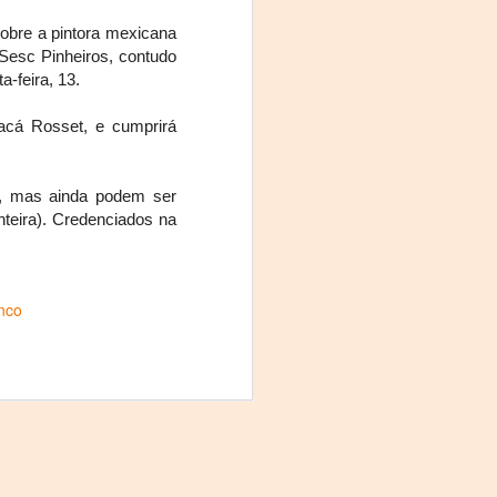
obre a pintora mexicana
 Sesc Pinheiros, contudo
-feira, 13.
Cacá Rosset, e cumprirá
c, mas ainda podem ser
teira). Credenciados na
La noche que jamás
AUG
6
existió - Colonia
inco
Sábado 15 de agosto
Biblioteca Rodó
Una obra de Humberto Robles
dirigida por Andrés Leal Bentancur
Con las actuaciones de Fabiana