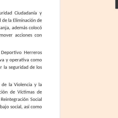
ridad Ciudadanía y
de la Eliminación de
aranja, además colocó
omover acciones con
 Deportivo Herreros
iva y operativa como
Frida Viva la Vida -
AUG
 la seguridad de los
3
Santa Fe
Viernes 7 de agosto, 19 h.
e la Violencia y la
El universo de Frida Kahlo se
ción de Víctimas de
apodera del ciclo Comentadas
Reintegración Social
La calidez del Gran Salón se
abajo social, así como
muda al Teatinmersivana fecha
muy especial, donde nos