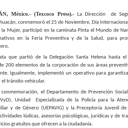
México.- (Texcoco Press).-
La Dirección de Segu
lhuacán, conmemoró el 25 de Noviembre, Día Internacional 
a la Mujer, participó en la caminata Pinta el Mundo de N
rmativos en la Feria Preventiva y de la Salud, para pr
nero.
ata que partió de la Delegación Santa Helena hasta el
de 200 elementos de la corporación de sus áreas prevent
Leonardo y la máquina
Para desandar el
AUG
AUG
ente. Igualmente, implementó un operativo para garantizar
5
4
de volar - León
universo creativo de
r el tránsito vehicular.
Frida Kahlo, el ciclo
Jueves 6, 13, 20 y 27 de agosto
“Comentadas” pasa
 conmemoración, el Departamento de Prevención Social d
Domingo 9 y 16 de agosto
del Gran Salón al
SVyD), Unidad Especializada de la Policía para la Aten
Teatro de Plataforma
Con Nicolás León y Hugo
miliar y de Género (UEPAVIG) y la Preceptoría Juvenil de 
Lavardén
Almanza
tividades lúdicas, asesorías psicológicas, jurídicas y de tr
Será este viernes a las 19, con
La noche que jamás existió - Colonia
UG
Dir.
vicios gratuitos que ofrecen a la ciudadanía.
entrada gratuita, y la presentación
3
Sábado 15 de agosto