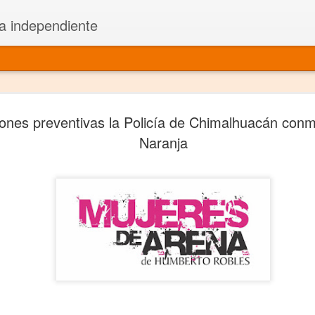
a independiente
El dramatu
JAN
ones preventivas la Policía de Chimalhuacán con
1
más repre
Naranja
Montajes y representacione
Premio Nacional de Dramatu
Colabora con varias organ
Ha escrito para Somos el 
y colabora con ArgosIs Inte
El dramaturgo mexicano vi