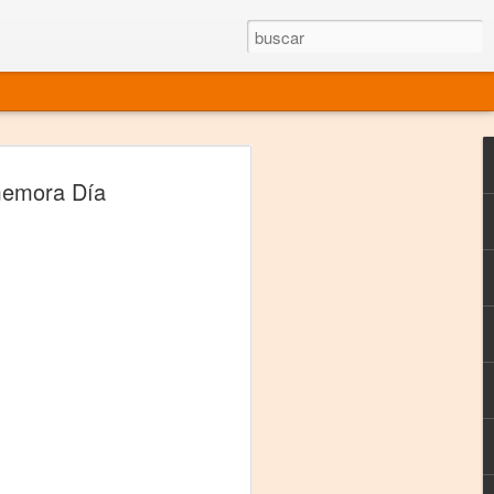
rgo mexicano vivo
memora Día
sentado en el mundo
s en 34 países (Cuatro continentes)
rgia "Emilio Carballido" 2014.
izaciones de Derechos Humanos.
Medio, Las Nueve Musas
rnacional
vo más representado en el mundo.