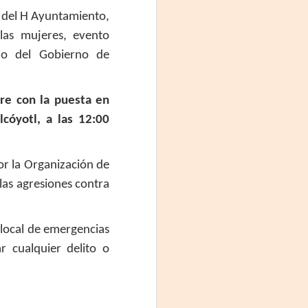
proponemos explorar y revisitar el
universo creativo de Frida.
o del H Ayuntamiento,
 las mujeres, evento
¿Qué va a pasar en este
ajo del Gobierno de
encuentro?
Presentación de la obra
unipersonal Frida Viva la Vida,
re con la puesta en
protagonizada por Laura Azcurra,
cóyotl, a las 12:00
bajo la dirección de Julia Morgado
y dramaturgia de Humberto
Robles.
or la Organización de
las agresiones contra
 local de emergencias
 cualquier delito o