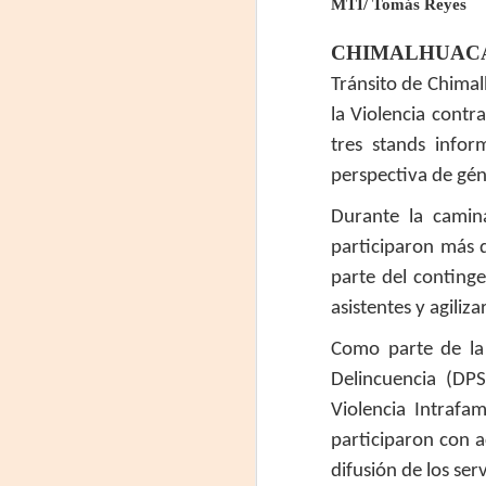
MTI/ Tomás Reyes
CHIMALHUACÁN, 
Tránsito de Chima
la Violencia contr
tres stands info
perspectiva de gé
Durante la camin
participaron más 
«El teatro sigue siendo
AUG
parte del conting
5
una invitación a
asistentes y agiliza
reflexionar,
encontrarnos,
Como parte de la
escucharnos»
Delincuencia (DP
Laura Azcurra regresa a Rosario
Violencia Intrafa
con «Frida, ¡viva la vida!», que se
participaron con ac
presentará en el Teatro de
A
Lavardén como parte del ciclo
difusión de los ser
Comentadas. La función dará