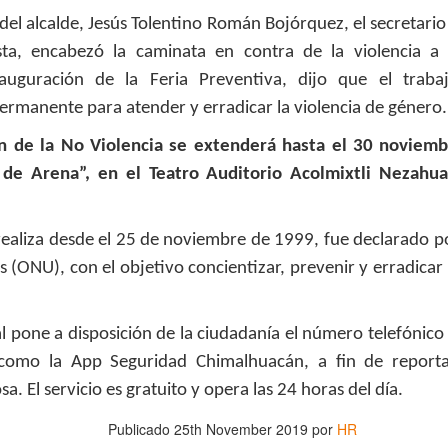
de la obra teatral "Frida ¡Viva la
del alcalde, Jesús Tolentino Román Bojórquez, el secretari
vida!", unipersonal de Humberto
iblioteca Rodó
Robles, dirigido por Julia Morgado
sta, encabezó la caminata en contra de la violencia a
e interpretado por Laura Azcurra
na obra de Humberto Robles dirigida por Andrés Leal Bentancur
nauguración de la Feria Preventiva, dijo que el trab
El Ciudadano. “Hay vidas que no
rmanente para atender y erradicar la violencia de género.
on las actuaciones de Fabiana Fine y Laura Barboza
caben en un marco ni se agotan
en un libro. Vidas que son
 de la No Violencia se extenderá hasta el 30 noviemb
vendaval, color, refugio y
de Arena”, en el Teatro Auditorio Acolmixtli Nezahual
trinchera. Vidas que, aún con el
paso de los siglos, nos siguen
Échale la culpa a Hacienda / Tacones Sangrientos -
UG
hablando al oído.
3
Guadalajara
realiza desde el 25 de noviembre de 1999, fue declarado p
ueves 20 de agosto en Punto Escénico
s (ONU), con el objetivo concientizar, prevenir y erradicar 
 de agosto en el Centro Cultural La Escalera
0 de agosto en Kokob
al pone a disposición de la ciudadanía el número telefónico
 como la App Seguridad Chimalhuacán, a fin de reportar
Sangre en los Tacones)
a. El servicio es gratuito y opera las 24 horas del día.
r.
Solidaridad con Pueblos Mayas en riesgo de
Publicado
25th November 2019
por
HR
UG