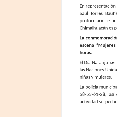
comienzo a las 19 y, a su término,
En representación 
se desarrollará una charla que
B
Saúl Torres Bauti
profundizará en la obra y figura de
Kahlo. Las entradas son gratuitas,
U
protocolario e i
con cupo limitado.
Chimalhuacán es pe
C
Santa Fe Cultura. En diciembre de
La conmemoración
2024, Laura Azcurra llegó al Gran
Salón de Plataforma Lavardén
escena “Mujeres 
convertida en Frida Kahlo.
A
horas.
El Día Naranja se 
J
las Naciones Unida
29
niñas y mujeres.
3
La policía municip
58-53-61-28, así
(
actividad sospechos
Di
A