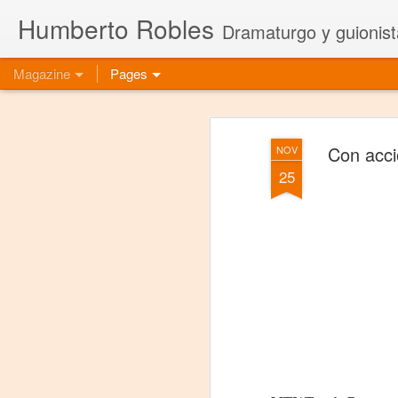
Humberto Robles
Dramaturgo y guionist
Magazine
Pages
Con acci
NOV
25