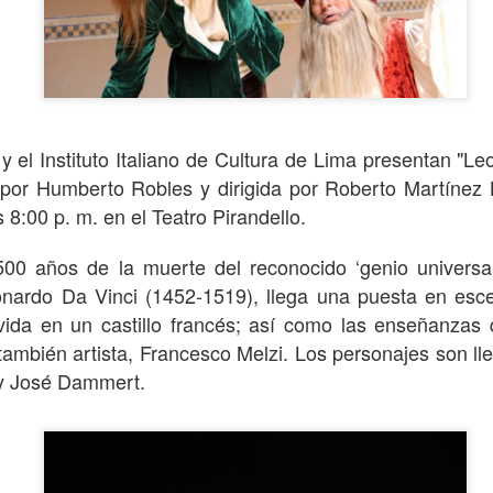
y el Instituto Italiano de Cultura de Lima presentan "L
a por Humberto Robles y dirigida por Roberto Martínez 
 8:00 p. m. en el Teatro Pirandello.
 años de la muerte del reconocido ‘genio universal’
La obra de teatro
Leonardo y la máquina
AUG
AUG
onardo Da Vinci (1452-1519), llega una puesta en es
7
6
“MUJERES DE
de volar - León
vida en un castillo francés; así como las enseñanzas
ARENA” llega a
Jueves 6, 13, 20 y 27 de agosto
 también artista, Francesco Melzi. Los personajes son l
Formosa
Domingo 9 y 16 de agosto
 y José Dammert.
El próximo domingo 9 de agosto,
Formosa recibe la obra “Mujeres
Con Nicolás León y Hugo
deArena” representada en 140
Almanza
países, del autor mexicano
Échale la culpa a Hacienda / Tacones Sangrientos -
UG
Humberto Robles.
Dir.
6
Guadalajara