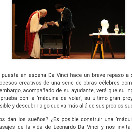
La representación es del grupo
ueves 20 de agosto en Punto Escénico
Javorai Teatro Experimental del
Paraguay y la dirección escénica
 de agosto en el Centro Cultural La Escalera
es responsabilidad de Nadia
Capdevila.
0 de agosto en Kokob
Sinopsis de la obra: “Mujeres de
Sangre en los Tacones)
Arena” es una obra de teatro
testimonial que reúne las voces
r.
de madres, hijas y activistas que
Solidaridad con Pueblos Mayas en riesgo de
UG
denuncian los feminicidios
6
ocurridos en Ciudad Juárez,
hambruna
México.
AlimentarLaVida
a puesta en escena Da Vinci hace un breve repaso a
procesos creativos de una serie de obras célebres co
olidaridad con Pueblos Mayas en riesgo de hambruna.
 embargo, acompañado de su ayudante, verá que su in
nvía llamamientos al Estado mexicano para urgir:
prueba con la ‘máquina de volar’, su último gran proy
osible y descubrir algo que va más allá de sus propios s
 Implementación de un Plan de Emergencia Alimentaria hacia
eblos originarios.
s dan los sueños? ¿Es posible construir una ‘máqui
 Intervención del Comité Internacional de la Cruz Roja.
«El teatro sigue siendo una invitación a reflexionar,
pasajes de la vida de Leonardo Da Vinci y nos invita
UG