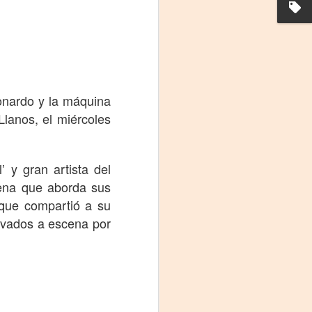
eonardo y la máquina
Llanos, el miércoles
 y gran artista del
La noche que jamás
AUG
cena que aborda sus
6
existió - Colonia
 que compartió a su
Sábado 15 de agosto
levados a escena por
Biblioteca Rodó
Una obra de Humberto Robles
dirigida por Andrés Leal Bentancur
Con las actuaciones de Fabiana