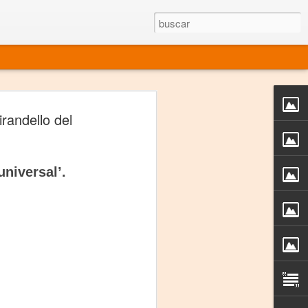
rgo mexicano vivo
randello del
sentado en el mundo
s en 34 países (Cuatro continentes)
niversal’.
rgia "Emilio Carballido" 2014.
izaciones de Derechos Humanos.
Medio, Las Nueve Musas
rnacional
vo más representado en el mundo.