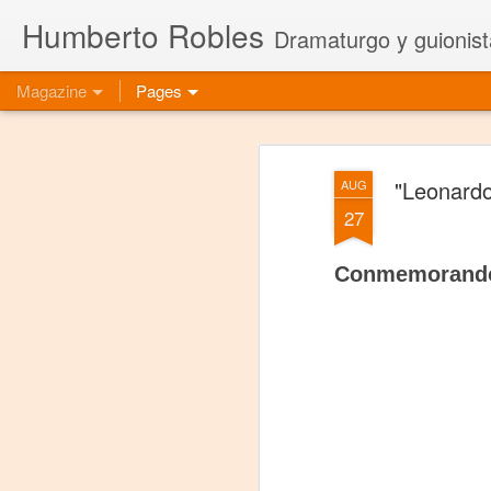
Humberto Robles
Dramaturgo y guionist
Magazine
Pages
"Leonardo
AUG
27
Conmemorando 5