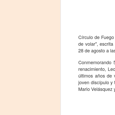
Círculo de Fuego 
de volar", escrit
28 de agosto a las
Conmemorando 500
Frida Viva la Vida -
AUG
renacimiento, Le
7
Santa Fe
últimos años de 
Viernes 7 de agosto, 19 h.
joven discípulo y
El universo de Frida Kahlo se
Mario Velásquez
apodera del ciclo Comentadas
La calidez del Gran Salón se
muda al Teatinmersivana fecha
A
muy especial, donde nos