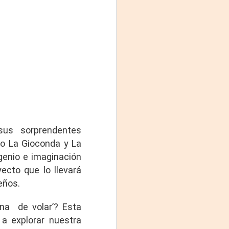
Fine y Laura Barboza
 sus sorprendentes
mo La Gioconda y La
genio e imaginación
ecto que lo llevará
ueños.
na de volar’? Esta
 a explorar nuestra