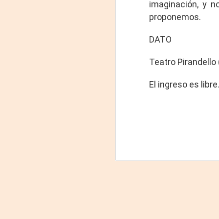
imaginación, y n
La
proponemos.
p
La
DATO
ch
gr
Teatro Pirandello 
Sa
S
El ingreso es libre
A
Se
ob
di
E
li
co
A