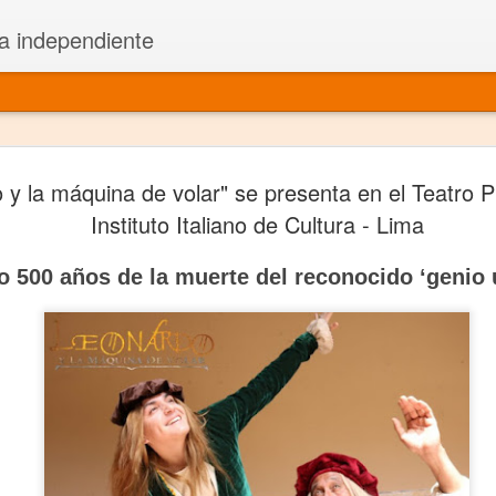
a independiente
El dramatu
JAN
 y la máquina de volar" se presenta en el Teatro Pi
1
más repre
Instituto Italiano de Cultura - Lima
Montajes y representacione
00 años de la muerte del reconocido ‘genio u
Premio Nacional de Dramatu
Colabora con varias organ
Ha escrito para Somos el 
y colabora con ArgosIs Inte
El dramaturgo mexicano vi