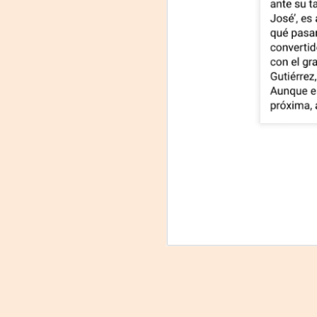
Leonardo y la máquina
AUG
6
de volar - León
Jueves 6, 13, 20 y 27 de agosto
Domingo 9 y 16 de agosto
Con Nicolás León y Hugo
Almanza
A
Dir.