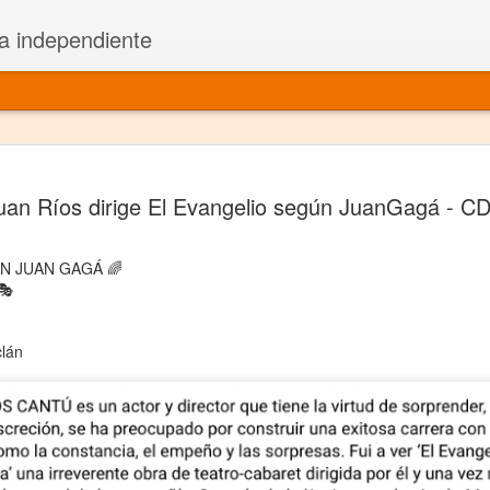
a independiente
El dramatu
JAN
uan Ríos dirige El Evangelio según JuanGagá - 
1
más repre
Montajes y representacione
N JUAN GAGÁ 🌈
🎭
Premio Nacional de Dramatu
Colabora con varias organ
lán
Ha escrito para Somos el 
y colabora con ArgosIs Inte
El dramaturgo mexicano vi