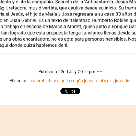
Publicado
22nd July 2019
por
HR
Frida Viva la Vida -
La obra de teatro
AUG
AUG
Etiquetas:
cabaret
el evangelio según juanga
el vicio
juan rios
6
6
Santa Fe
“MUJERES DE
ARENA” llega a
Viernes 7 de agosto, 19 h.
Formosa
El universo de Frida Kahlo se
El próximo domingo 9 de agosto,
apodera del ciclo Comentadas
Formosa recibe la obra “Mujeres
deArena” representada en 140
La calidez del Gran Salón se
países, del autor mexicano
muda al Teatinmersivana fecha
Échale la culpa a Hacienda / Tacones Sangrientos -
UG
Humberto Robles.
muy especial, donde nos
6
Guadalajara