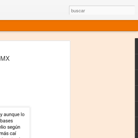
rgo mexicano vivo
CDMX
sentado en el mundo
s en 34 países (Cuatro continentes)
rgia "Emilio Carballido" 2014.
izaciones de Derechos Humanos.
Medio, Las Nueve Musas
rnacional
vo más representado en el mundo.