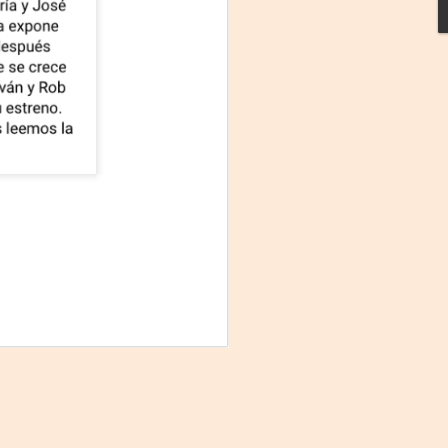
La noche que jamás
AUG
6
existió - Colonia
Sábado 15 de agosto
Biblioteca Rodó
Una obra de Humberto Robles
dirigida por Andrés Leal Bentancur
Con las actuaciones de Fabiana