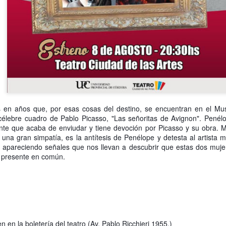
La representación es del grupo
ueves 20 de agosto en Punto Escénico
Javorai Teatro Experimental del
Paraguay y la dirección escénica
 de agosto en el Centro Cultural La Escalera
es responsabilidad de Nadia
Capdevila.
0 de agosto en Kokob
Sinopsis de la obra: “Mujeres de
Sangre en los Tacones)
Arena” es una obra de teatro
testimonial que reúne las voces
r.
de madres, hijas y activistas que
Frida Viva la Vida - Argentina
UG
denuncian los feminicidios
 en años que, por esas cosas del destino, se encuentran en el Mu
8
ocurridos en Ciudad Juárez,
La increíble actriz 𝗟𝗮𝘂𝗿𝗮 𝗔𝘇𝗰𝘂𝗿𝗿𝗮 se pone en la piel de la
célebre cuadro de Pablo Picasso, "Las señoritas de Avignon". Penélo
México.
icónica Frida Kahlo en 𝙁𝙍𝙄𝘿𝘼 ¡𝙑𝙞𝙫𝙖 𝙡𝙖 𝙫𝙞𝙙𝙖!, el unipersonal
ante que acaba de enviudar y tiene devoción por Picasso y su obra. M
ás representado en el mundo sobre la artista mexicana, de
 una gran simpatía, es la antítesis de Penélope y detesta al artista
𝘂𝗺𝗯𝗲𝗿𝘁𝗼 𝗥𝗼𝗯𝗹𝗲𝘀 y la dirección de 𝗝𝘂𝗹𝗶𝗮 𝗠𝗼𝗿𝗴𝗮𝗱𝗼.
 apareciendo señales que nos llevan a descubrir que estas dos mujeres
 presente en común.
Solidaridad con Pueblos Mayas en riesgo de
UG
 en la boletería del teatro (Av. Pablo Ricchieri 1955.)