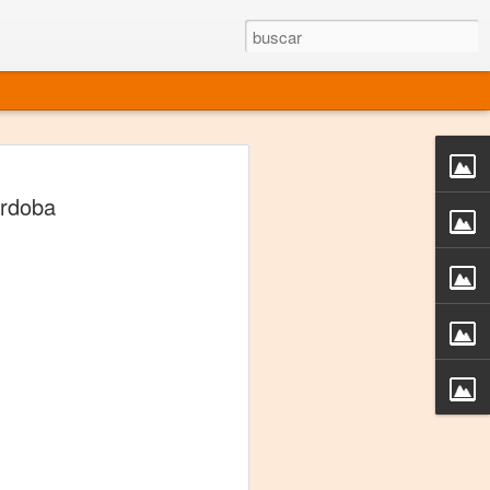
rgo mexicano vivo
órdoba
sentado en el mundo
s en 34 países (Cuatro continentes)
rgia "Emilio Carballido" 2014.
izaciones de Derechos Humanos.
Medio, Las Nueve Musas
rnacional
vo más representado en el mundo.