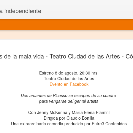
a independiente
El dramatu
JAN
as de la mala vida - Teatro Ciudad de las Artes - C
1
más repre
Montajes y representacione
Estreno 8 de agosto, 20:30 hrs.
Teatro Ciudad de las Artes
Premio Nacional de Dramatu
Evento en Facebook
Colabora con varias organ
Dos amantes de Picasso se escapan de su cuadro
para vengarse del genial artista
Ha escrito para Somos el 
Con
Jenny McKenna y
María Elena Flamini
y colabora con ArgosIs Inte
Dirigida por
Claudio Bonilla
Una extraordinaria comedia producida por Entre3 Contenidos
El dramaturgo mexicano vi