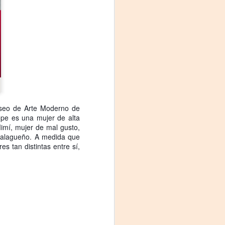
Fine y Laura Barboza
seo de Arte Moderno de 
pe es una mujer de alta 
imí, mujer de mal gusto, 
 malagueño. A medida que 
 tan distintas entre sí, 