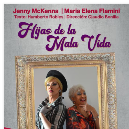
La obra de teatro
Leonardo y la máquina
AUG
AUG
8
8
“MUJERES DE
de volar - León
ARENA” llega a
Jueves 6, 13, 20 y 27 de agosto
Formosa
Domingo 9 y 16 de agosto
El próximo domingo 9 de agosto,
Formosa recibe la obra “Mujeres
Con Nicolás León y Hugo
deArena” representada en 140
Almanza
países, del autor mexicano
Échale la culpa a Hacienda / Tacones Sangrientos -
UG
Humberto Robles.
Dir.
8
Guadalajara