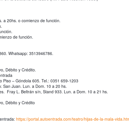
8
hambruna
AlimentarLaVida
olidaridad con Pueblos Mayas en riesgo de hambruna.
s. a 20hs. o comienzo de función.
s.
nvía llamamientos al Estado mexicano para urgir:
unción.
ienzo de función.
 Implementación de un Plan de Emergencia Alimentaria hacia
eblos originarios.
0360. Whatsapp: 3513946786.
 Intervención del Comité Internacional de la Cruz Roja.
Frida Viva la Vida - Santa Fe
UG
7
Viernes 7 de agosto, 19 h.
o, Débito y Crédito.
entrada
l universo de Frida Kahlo se apodera del ciclo Comentadas
 Piso – Góndola 605. Tel.: 0351 659-1203
Bv. San Juan. Lun. a Dom. 10 a 20 hs.
a calidez del Gran Salón se muda al Teatinmersivana fecha muy
.  Fray L. Beltrán s/n, Stand 933. Lun. a Dom. 10 a 21 hs.
pecial, donde nos proponemos explorar y revisitar el universo
eativo de Frida.
o, Débito y Crédito
Qué va a pasar en este encuentro?
entrada: 
https://portal.autoentrada.com/teatro/hijas-de-la-mala-vida.ht
esentación de la obra unipersonal Frida Viva la Vida, protagonizada
Llega Mujeres de Arena a su última función en
UG
r Laura Azcurra, bajo la dirección de Julia Morgado y dramaturgia de