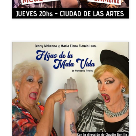
4
ciclo “Comentadas” pasa del Gran Salón al Teatro de
Plataforma Lavardén
rá este viernes a las 19, con entrada gratuita, y la presentación de la
ra teatral "Frida ¡Viva la vida!", unipersonal de Humberto Robles,
rigido por Julia Morgado e interpretado por Laura Azcurra
l Ciudadano. “Hay vidas que no caben en un marco ni se agotan en un
bro. Vidas que son vendaval, color, refugio y trinchera. Vidas que, aún
n el paso de los siglos, nos siguen hablando al oído.
Frida Kahlo Viva la Vida - São Paulo
UG
2
25 de Julho até dia 2 de agosto
line / gratuito
a Frida Kahlo lúcida, intensa e radiante toma o palco para celebrar o
a dos Mortos em uma festa vibrante, repleta da poesia e da
ncestralidade mexicana. Enquanto prepara um jantar para convidados
vivos e mortos — a artista revisita sua trajetória, trazendo à cena
ersonagens marcantes, memórias, paixões e feridas que moldaram
a vida e sua arte.