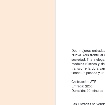
llegará a Formosa de la mano del
J
grupo paraguayo Javorai Teatro
Experimental, bajo la dirección de
29
Nadia Capdevila. La función será
el domingo 9 de agosto, a las 21
3
horas, en el Centro Cultural
"Galpón C".
(
Formosa. “Mujeres de Arena”
Di
reúne las voces de madres, hijas
y activistas atravesadas por los
A
Dos mujeres entradas
feminicidios y desapariciones de
Nueva York frente al 
mujeres en Ciudad Juárez,
sociedad, fina y eleg
México.
m
modales rústicos y de
𝗛
transcurre la obra van
tienen un pasado y un
Calificación: ATP
Entrada: $250
Duración: 90 minutos
A
Las Entradas se venden