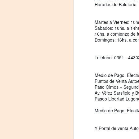
Horarios de Boletería
#
S
Martes a Viernes: 10h
Sábados: 10hs. a 14h
E
16hs. a comienzo de f
Domingos: 16hs. a com

pu
Teléfono: 0351 - 443
📌
A
Medio de Pago: Efectiv
Puntos de Venta Auto
E
Patio Olmos – Segundo
Av. Vélez Sarsfield y 
L
Paseo Libertad Lugones
es
cr
Medio de Pago: Efectiv
¿
Y Portal de venta Auto
Pr
A
po