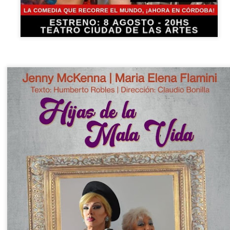
Divorciadas - Monterrey
UG
1
𝗘𝗹 𝗱𝗶𝘃𝗼𝗿𝗰𝗶𝗼 𝗽𝘂𝗲𝗱𝗲 𝘀𝗲𝗿 𝗲𝗹 𝗺𝗲𝗷𝗼𝗿 𝗱𝗲 𝗹𝗼𝘀 𝘁𝗿𝗶𝘂𝗻𝗳𝗼𝘀 𝘀𝗶 𝘀𝗲
𝗰𝘂𝗲𝗻𝘁𝗮 𝗰𝗼𝗻 𝗵𝘂𝗺𝗼𝗿.
 terapia grupal comienza este verano en Foro Blake. ¡Invita a tus
igas y disfruten de una noche sin dramas (𝘰 𝘤𝘰𝘯 𝘮𝘶𝘤𝘩𝘰𝘴, 𝘱𝘦𝘳𝘰 𝘥𝘦
𝘴 𝘲𝘶𝘦 𝘥𝘢𝘯 𝘳𝘪𝘴𝘢)!
ECHAS: Sábados 4 y 18 de Julio / 1 de Agosto
UGAR: Foro Blake (Ensenada #103, Col.
Crónica: NI PRINCESAS NI ESCLAVAS, LA CRUDA
UL
28
Y HUMORÍSTICA CRÍTICA SOCIAL
or Gustavo H Cancino
estros edificios como viejos amigos parecen esperar durante años el
stante preciso para revelar una vocación desconocida. Ésta vez, le
ocó al Museo de San Cristóbal (MUSAC), guardián de la memoria
stórica de la ciudad, el cuál vivió uno de esos momentos destinados a
rmanecer en la historia cultural de Los Altos de Chiapas.