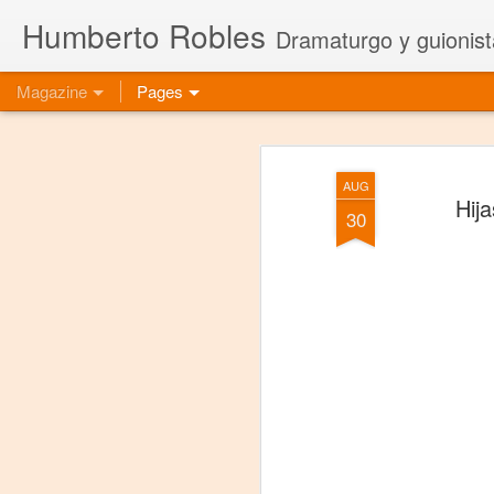
Humberto Robles
Dramaturgo y guionist
Magazine
Pages
AUG
Hij
30