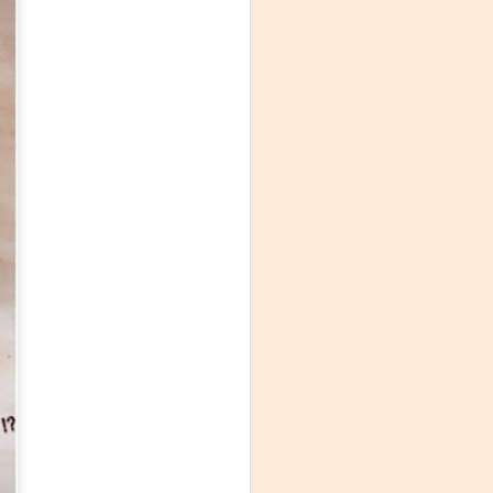
La noche que jamás
AUG
6
existió - Colonia
Sábado 15 de agosto
Biblioteca Rodó
Una obra de Humberto Robles
dirigida por Andrés Leal Bentancur
Con las actuaciones de Fabiana