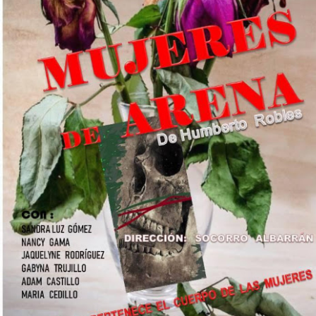
La obra de teatro
Leonardo y la máquina
AUG
AUG
7
6
“MUJERES DE
de volar - León
ARENA” llega a
Jueves 6, 13, 20 y 27 de agosto
Formosa
Domingo 9 y 16 de agosto
El próximo domingo 9 de agosto,
Formosa recibe la obra “Mujeres
Con Nicolás León y Hugo
deArena” representada en 140
Almanza
países, del autor mexicano
Échale la culpa a Hacienda / Tacones Sangrientos -
UG
Humberto Robles.
Dir.
6
Guadalajara