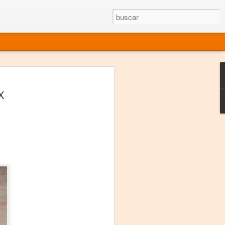
rgo mexicano vivo
X
sentado en el mundo
s en 34 países (Cuatro continentes)
rgia "Emilio Carballido" 2014.
izaciones de Derechos Humanos.
Medio, Las Nueve Musas
rnacional
vo más representado en el mundo.