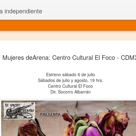
a independiente
El dramatu
JAN
Mujeres deArena: Centro Cultural El Foco - CDM
1
más repre
Montajes y representacione
Estreno sábado 6 de julio
Sábados de julio y agosto, 19 hrs.
Premio Nacional de Dramatu
Centro Cultural El Foco
Dir. Socorro Albarrán
Colabora con varias organ
Ha escrito para Somos el 
y colabora con ArgosIs Inte
El dramaturgo mexicano vi