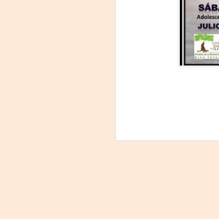
La
p
La
ch
gr
Sa
S
A
Se
ob
di
E
li
co
A