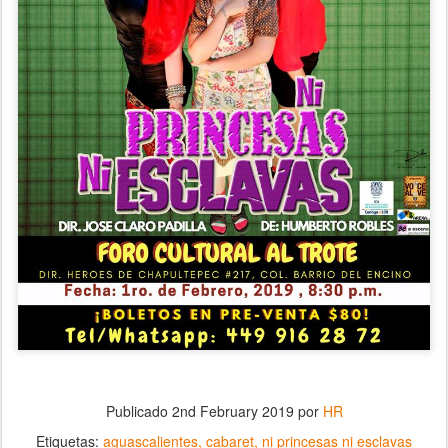
Publicado
2nd February 2019
por
HR
Etiquetas:
aguascalientes
cabaret
ni princesas ni esclavas