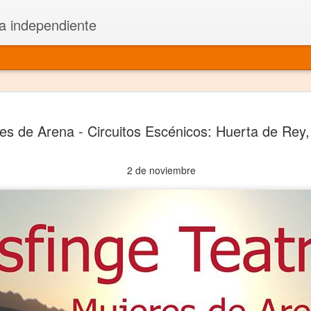
a independiente
El dramatu
JAN
es de Arena - Circuitos Escénicos: Huerta de Rey
1
más repre
Montajes y representacione
2 de noviembre
Premio Nacional de Dramatu
Colabora con varias organ
Ha escrito para Somos el 
y colabora con ArgosIs Inte
El dramaturgo mexicano vi