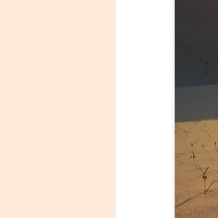
Leonardo y la máquina
AUG
6
de volar - León
Jueves 6, 13, 20 y 27 de agosto
Domingo 9 y 16 de agosto
Con Nicolás León y Hugo
Almanza
A
Dir.