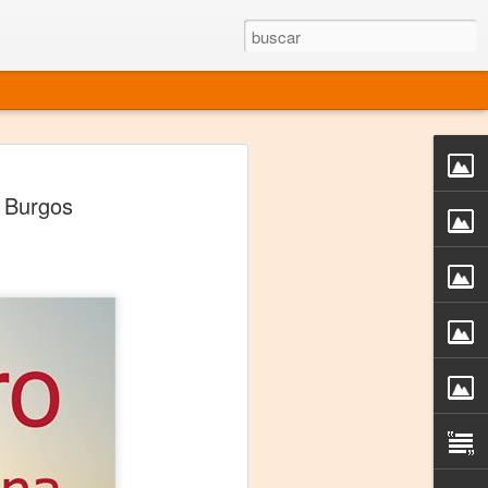
rgo mexicano vivo
, Burgos
sentado en el mundo
s en 34 países (Cuatro continentes)
rgia "Emilio Carballido" 2014.
izaciones de Derechos Humanos.
Medio, Las Nueve Musas
rnacional
vo más representado en el mundo.