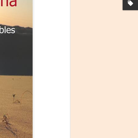
La noche que jamás
AUG
6
existió - Colonia
Sábado 15 de agosto
Biblioteca Rodó
Una obra de Humberto Robles
dirigida por Andrés Leal Bentancur
Con las actuaciones de Fabiana