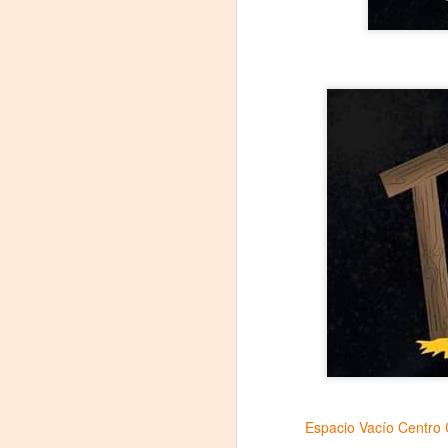
J
29
3
(
Di
A
#
S
E

pu
📌
Espacio Vacío Centro 
A