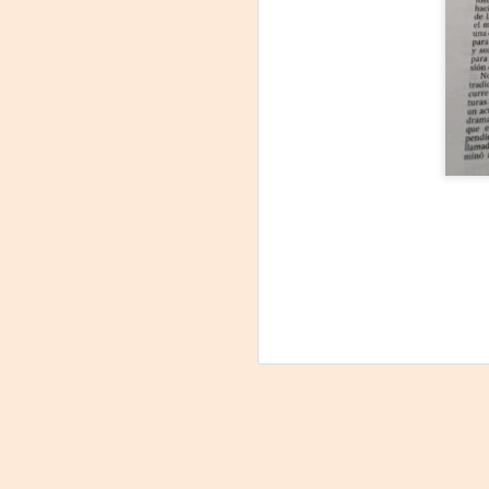
Tu
am
𝘭
F
L
J
P
Nu
in
t
hi
pe