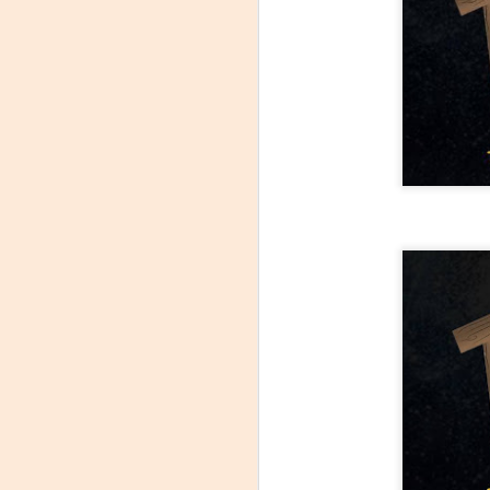
Leonardo y la máquina
AUG
6
de volar - León
Jueves 6, 13, 20 y 27 de agosto
Domingo 9 y 16 de agosto
Con Nicolás León y Hugo
Almanza
A
Dir.