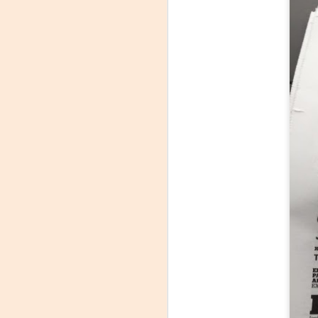
On
Um
Di
a
— 
p
su
A
m
𝗛
A