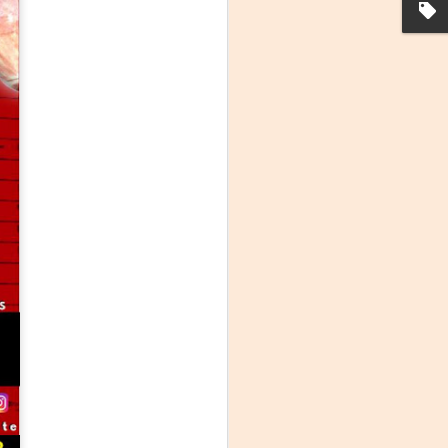
La noche que jamás
AUG
6
existió - Colonia
Sábado 15 de agosto
Biblioteca Rodó
Una obra de Humberto Robles
dirigida por Andrés Leal Bentancur
Con las actuaciones de Fabiana