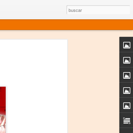
rgo mexicano vivo
sentado en el mundo
s en 34 países (Cuatro continentes)
rgia "Emilio Carballido" 2014.
izaciones de Derechos Humanos.
Medio, Las Nueve Musas
rnacional
vo más representado en el mundo.