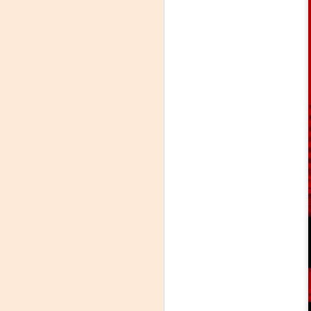
Leonardo y la máquina
AUG
6
de volar - León
Jueves 6, 13, 20 y 27 de agosto
Domingo 9 y 16 de agosto
Con Nicolás León y Hugo
Almanza
A
Dir.