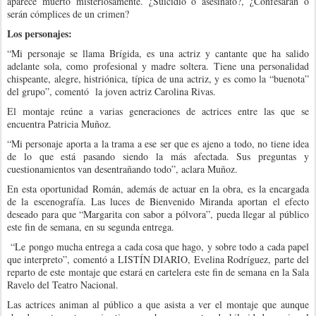
aparece muerto misteriosamente. ¿Suicidio o asesinato?, ¿Confesarán o
serán cómplices de un crimen?
Los personajes:
“Mi personaje se llama Brígida, es una actriz y cantante que ha salido
adelante sola, como profesional y madre soltera. Tiene una personalidad
chispeante, alegre, histriónica, típica de una actriz, y es como la “buenota”
del grupo”, comentó la joven actriz Carolina Rivas.
El montaje reúne a varias generaciones de actrices entre las que se
encuentra Patricia Muñoz.
“Mi personaje aporta a la trama a ese ser que es ajeno a todo, no tiene idea
de lo que está pasando siendo la más afectada. Sus preguntas y
cuestionamientos van desentrañando todo”, aclara Muñoz.
En esta oportunidad Román, además de actuar en la obra, es la encargada
de la escenografía. Las luces de Bienvenido Miranda aportan el efecto
deseado para que “Margarita con sabor a pólvora”, pueda llegar al público
este fin de semana, en su segunda entrega.
“Le pongo mucha entrega a cada cosa que hago, y sobre todo a cada papel
que interpreto”, comentó a LISTÍN DIARIO, Evelina Rodríguez, parte del
reparto de este montaje que estará en cartelera este fin de semana en la Sala
Ravelo del Teatro Nacional.
Las actrices animan al público a que asista a ver el montaje que aunque