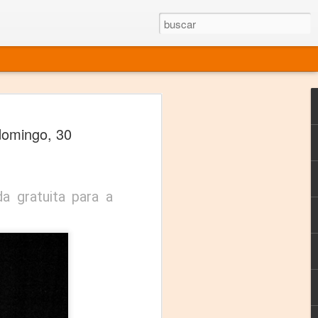
rgo mexicano vivo
domingo, 30
sentado en el mundo
s en 34 países (Cuatro continentes)
rgia "Emilio Carballido" 2014.
a gratuita para a
izaciones de Derechos Humanos.
Medio, Las Nueve Musas
rnacional
vo más representado en el mundo.