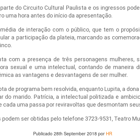
proponemos explorar y revisitar el
La representación es del grupo
ueves 20 de agosto en Punto Escénico
parte do Circuito Cultural Paulista e os ingressos pode
universo creativo de Frida.
Javorai Teatro Experimental del
tro uma hora antes do início da apresentação.
Paraguay y la dirección escénica
 de agosto en el Centro Cultural La Escalera
¿Qué va a pasar en este
es responsabilidad de Nadia
encuentro?
Capdevila.
édia de interação com o público, que tem o propósi
0 de agosto en Kokob
ular a participação da plateia, marcando as comemor
Presentación de la obra
Sinopsis de la obra: “Mujeres de
Sangre en los Tacones)
unipersonal Frida Viva la Vida,
inco.
Arena” es una obra de teatro
protagonizada por Laura Azcurra,
testimonial que reúne las voces
r.
bajo la dirección de Julia Morgado
de madres, hijas y activistas que
nta com a presença de três personagens mulheres, 
y dramaturgia de Humberto
Solidaridad con Pueblos Mayas en riesgo de
UG
denuncian los feminicidios
ora sexual e uma intelectual, contando de maneira dive
Robles.
6
ocurridos en Ciudad Juárez,
hambruna
lêmica as vantagens e desvantagens de ser mulher.
México.
AlimentarLaVida
ta de programa bem resolvida, enquanto Lupita, a dona
olidaridad con Pueblos Mayas en riesgo de hambruna.
do marido. Patrícia, a intelectual politizada e ambicio
nvía llamamientos al Estado mexicano para urgir:
a de cada uma passa por reviravoltas que desmontam seu
 Implementación de un Plan de Emergencia Alimentaria hacia
podem ser obtidas pelo telefone 3723-9531, Teatro Mun
eblos originarios.
 Intervención del Comité Internacional de la Cruz Roja.
Publicado
28th September 2018
por
HR
«El teatro sigue siendo una invitación a reflexionar,
UG