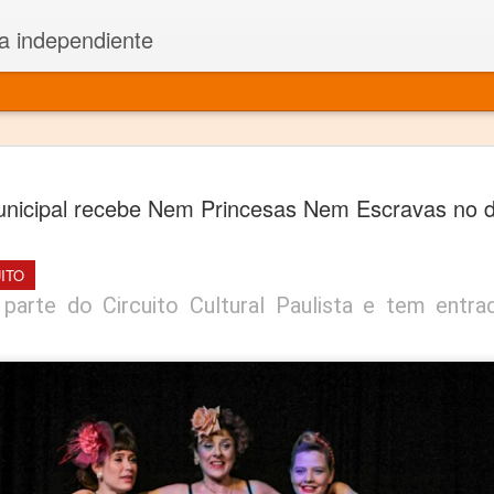
a independiente
El dramatu
JAN
unicipal recebe Nem Princesas Nem Escravas no 
1
más repre
Montajes y representacione
ITO
Premio Nacional de Dramatu
parte do Circuito Cultural Paulista e tem entrad
Colabora con varias organ
Ha escrito para Somos el 
y colabora con ArgosIs Inte
El dramaturgo mexicano vi