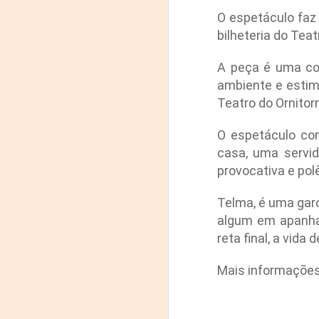
J
O espetáculo faz 
bilheteria do Tea
29
A peça é uma com
3
ambiente e estim
(
Teatro do Ornitorr
Di
O espetáculo co
A
casa, uma servid
provocativa e po
#
Telma, é uma garo
S
algum em apanhar 
E
reta final, a vid

Mais informações 
pu
📌
A