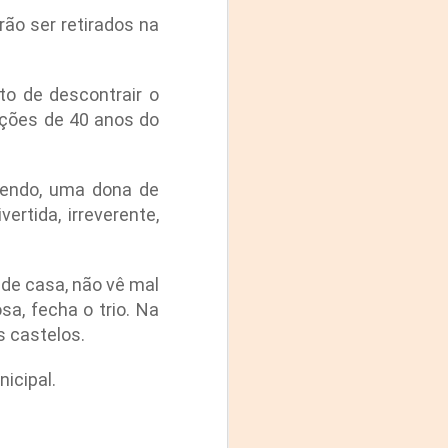
Fine y Laura Barboza
rão ser retirados na
to de descontrair o
ações de 40 anos do
sendo, uma dona de
rtida, irreverente,
 de casa, não vê mal
sa, fecha o trio. Na
s castelos.
icipal.