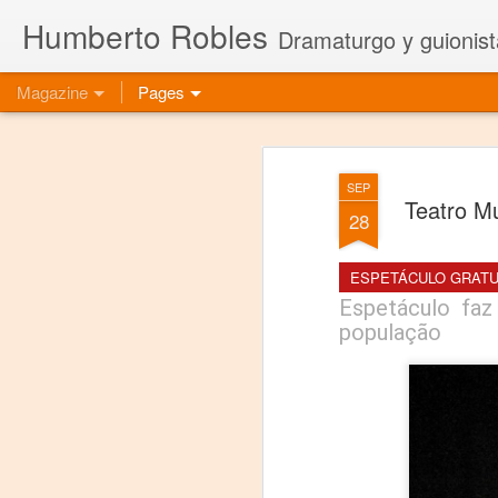
Humberto Robles
Dramaturgo y guionist
Magazine
Pages
SEP
Teatro M
28
ESPETÁCULO GRATU
Espetáculo faz 
população