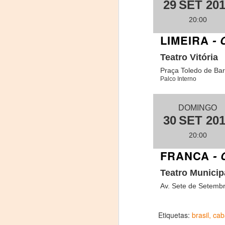
29
SET 20
La
20:00
p
La
LIMEIRA
-
ch
gr
Teatro Vitória
Praça Toledo de Bar
Sa
Palco Interno
S
A
DOMINGO
30
SET 20
20:00
Se
ob
FRANCA
-
di
Teatro Municip
E
Av. Sete de Setemb
li
co
Etiquetas:
brasil
cab
A