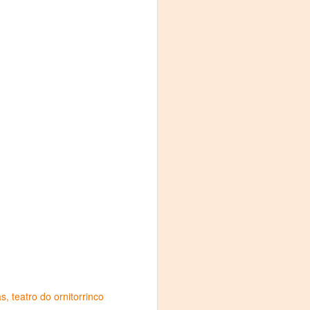
as
teatro do ornitorrinco