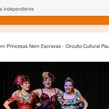
a independiente
El dramatu
JAN
m Princesas Nem Escravas - Circuito Cultural Pau
1
más repre
Montajes y representacione
Premio Nacional de Dramatu
Colabora con varias organ
Ha escrito para Somos el 
y colabora con ArgosIs Inte
El dramaturgo mexicano vi