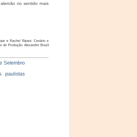
Fine y Laura Barboza
 alemão no sentido mais
ppe e Rachel Ripani. Cenário e
ção de Produção: Alexandre Brazil
 e Setembro
 paulistas