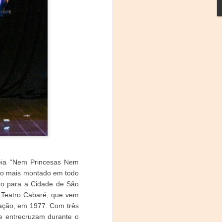
La noche que jamás
AUG
6
existió - Colonia
Sábado 15 de agosto
reia “Nem Princesas Nem
Biblioteca Rodó
ivo mais montado em todo
ro para a Cidade de São
Una obra de Humberto Robles
m Teatro Cabaré, que vem
dirigida por Andrés Leal Bentancur
mação, em 1977. Com três
Con las actuaciones de Fabiana
se entrecruzam durante o