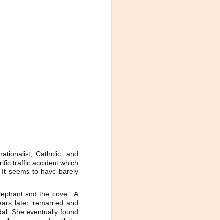
Frida Viva la Vida -
AUG
3
Santa Fe
Viernes 7 de agosto, 19 h.
tionalist, Catholic, and
fic traffic accident which
El universo de Frida Kahlo se
e. It seems to have barely
apodera del ciclo Comentadas
lephant and the dove.” A
La calidez del Gran Salón se
ars later, remarried and
muda al Teatinmersivana fecha
dal. She eventually found
muy especial, donde nos