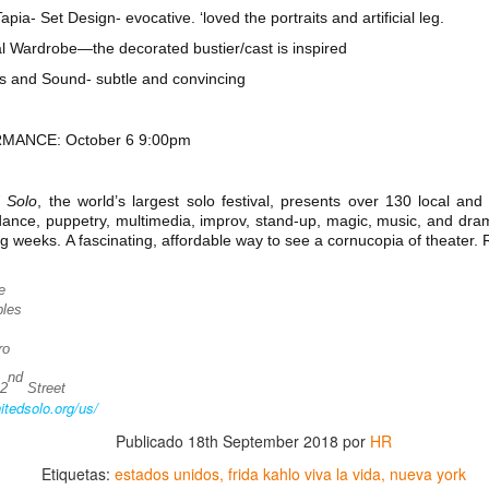
apia- Set Design- evocative. ‘loved the portraits and artificial leg.
28
Y HUMORÍSTICA CRÍTICA SOCIAL
ial Wardrobe—the decorated bustier/cast is inspired
or Gustavo H Cancino
ts and Sound- subtle and convincing
estros edificios como viejos amigos parecen esperar durante años el
stante preciso para revelar una vocación desconocida. Ésta vez, le
ocó al Museo de San Cristóbal (MUSAC), guardián de la memoria
MANCE: October 6 9:00pm
stórica de la ciudad, el cuál vivió uno de esos momentos destinados a
rmanecer en la historia cultural de Los Altos de Chiapas.
d Solo
, the world’s largest solo festival, presents over 130 local and 
, dance, puppetry, multimedia, improv, stand-up, magic, music, and dra
ing weeks. A fascinating, affordable way to see a cornucopia of theate
CARTA PÚBLICA: Red de solidaridad con Brenda
UL
21
Quevedo
e
a Jornada
bles
ED DE SOLIDARIDAD CON BRENDA QUEVEDO
ro
nd
octora Presidenta Claudia Sheinbaum Pardo;
42
Street
nitedsolo.org/us/
nistras y Ministros de la Suprema Corte de Justicia de la Nación;
Publicado
18th September 2018
por
HR
iscal General de la República, Dra. Ernestina Godoy Ramos:
Etiquetas:
estados unidos
frida kahlo viva la vida
nueva york