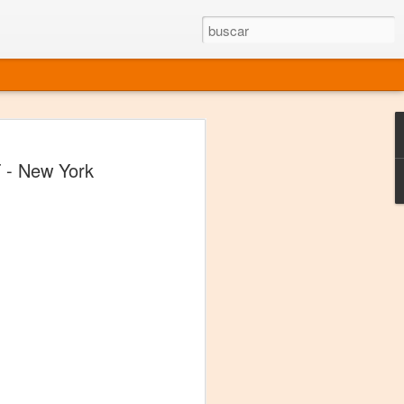
rgo mexicano vivo
- New York
sentado en el mundo
s en 34 países (Cuatro continentes)
rgia "Emilio Carballido" 2014.
izaciones de Derechos Humanos.
Medio, Las Nueve Musas
rnacional
vo más representado en el mundo.