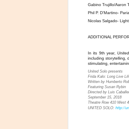
Gabino Trujillo/Aaron T
Phil P. D’Martino- Par
P
Nicolas Salgado- Ligh
Nu
in
t
ADDITIONAL PERFOR
hi
pe
In its 9th year,
Unite
including storytelling
stimulating, entertain
J
United Solo presents
Frida Kalo: Long Live Lif
L
Written by Humberto Ro
Featuring Susan Rybin
R
Directed by Luis Caballe
September 15, 2018
D
Theatre Row 410 West 
http://u
UNITED SOLO:
Mi
F