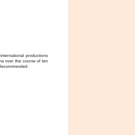
international productions
ma over the course of ten
r. Recommended.