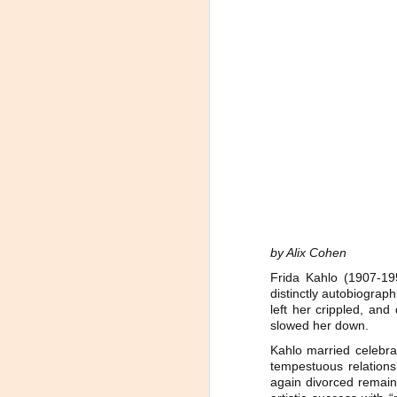
«El teatro sigue siendo
AUG
5
una invitación a
by Alix Cohen
reflexionar,
Frida Kahlo (1907-195
encontrarnos,
distinctly autobiograph
escucharnos»
left her crippled, and
slowed her down.
Laura Azcurra regresa a Rosario
con «Frida, ¡viva la vida!», que se
Kahlo married celebra
presentará en el Teatro de
tempestuous relations
A
Lavardén como parte del ciclo
again divorced remain
Comentadas. La función dará