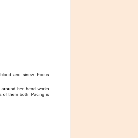
h blood and sinew. Focus
id around her head works
ts of them both. Pacing is