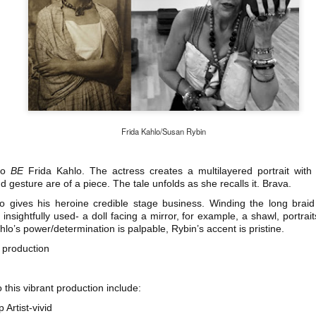
2
La increíble actriz 𝗟𝗮𝘂𝗿𝗮 𝗔𝘇𝗰𝘂𝗿𝗿𝗮 se pone en la piel de la
icónica Frida Kahlo en 𝙁𝙍𝙄𝘿𝘼 ¡𝙑𝙞𝙫𝙖 𝙡𝙖 𝙫𝙞𝙙𝙖!, el unipersonal
ás representado en el mundo sobre la artista mexicana, de
𝘂𝗺𝗯𝗲𝗿𝘁𝗼 𝗥𝗼𝗯𝗹𝗲𝘀 y la dirección de 𝗝𝘂𝗹𝗶𝗮 𝗠𝗼𝗿𝗴𝗮𝗱𝗼.
Frida Kahlo/Susan Rybin
Divorciadas - Monterrey
UG
1
to
BE
𝗘𝗹 𝗱𝗶𝘃𝗼𝗿𝗰𝗶𝗼 𝗽𝘂𝗲𝗱𝗲 𝘀𝗲𝗿 𝗲𝗹 𝗺𝗲𝗷𝗼𝗿 𝗱𝗲 𝗹𝗼𝘀 𝘁𝗿𝗶𝘂𝗻𝗳𝗼𝘀 𝘀𝗶 𝘀𝗲
Frida Kahlo. The actress creates a multilayered portrait wit
nd gesture are of a piece. The tale unfolds as she recalls it. Brava.
𝗰𝘂𝗲𝗻𝘁𝗮 𝗰𝗼𝗻 𝗵𝘂𝗺𝗼𝗿.
ro gives his heroine credible stage business. Winding the long bra
 terapia grupal comienza este verano en Foro Blake. ¡Invita a tus
insightfully used- a doll facing a mirror, for example, a shawl, portrai
igas y disfruten de una noche sin dramas (𝘰 𝘤𝘰𝘯 𝘮𝘶𝘤𝘩𝘰𝘴, 𝘱𝘦𝘳𝘰 𝘥𝘦
ahlo’s power/determination is palpable, Rybin’s accent is pristine.
𝘴 𝘲𝘶𝘦 𝘥𝘢𝘯 𝘳𝘪𝘴𝘢)!
 production
ECHAS: Sábados 4 y 18 de Julio / 1 de Agosto
 this vibrant production include:
UGAR: Foro Blake (Ensenada #103, Col.
Artist-vivid
Crónica: NI PRINCESAS NI ESCLAVAS, LA CRUDA
UL