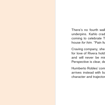
#
S
E
There’s no fourth wal

underpins. Kahlo cradl
pu
coming to celebrate T
house
for him.
“Pain li
📌
Craving company, she “pl
A
for love of Rivera hol
and will never be mi
Perspective is clear, d
On
Humberto Robles’ comp
arrives instead with b
Um
character and trajector
Di
a
— 
p
su
A