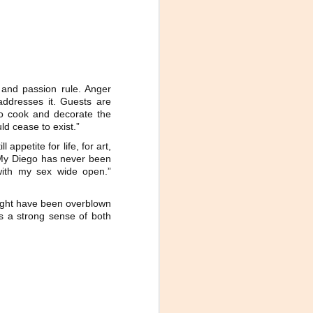
e and passion rule. Anger
 addresses it. Guests are
to cook and decorate the
uld cease to exist.”
appetite for life, for art,
 “My Diego has never been
with my sex wide open.”
ight have been overblown
us a strong sense of both