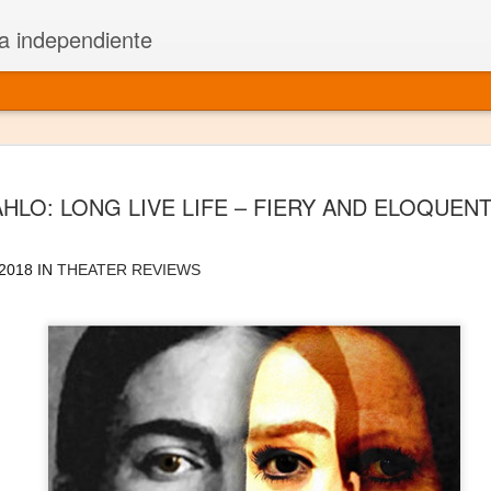
a independiente
El dramatu
JAN
HLO: LONG LIVE LIFE – FIERY AND ELOQUENT 
1
más repre
Montajes y representacione
2018 IN
THEATER REVIEWS
Premio Nacional de Dramatu
Colabora con varias organ
Ha escrito para Somos el 
y colabora con ArgosIs Inte
El dramaturgo mexicano vi