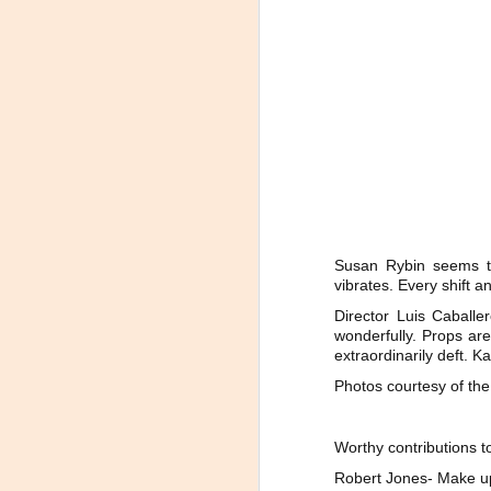
m
𝗛
A
Susan Rybin seems 
vibrates. Every shift a
Director Luis Caballe
Tu
wonderfully. Props are 
am
extraordinarily deft. K
𝘭
Photos courtesy of the
F
Worthy contributions to
L
Robert Jones- Make up 
J