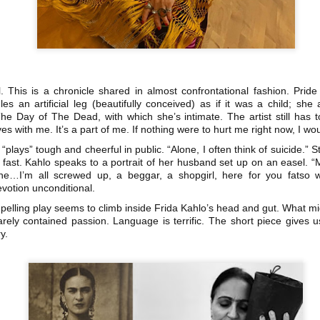
3
hambruna
AlimentarLaVida
olidaridad con Pueblos Mayas en riesgo de hambruna.
nvía llamamientos al Estado mexicano para urgir:
l. This is a chronicle shared in almost confrontational fashion. Prid
 Implementación de un Plan de Emergencia Alimentaria hacia
es an artificial leg (beautifully conceived) as if it was a child; she
eblos originarios.
he Day of The Dead, with which she’s intimate. The artist still has 
ves with me. It’s a part of me. If nothing were to hurt me right now, I wo
 Intervención del Comité Internacional de la Cruz Roja.
Frida Kahlo Viva la Vida - São Paulo
ays” tough and cheerful in public. “Alone, I often think of suicide.” Still 
UG
d fast. Kahlo speaks to a portrait of her husband set up on an easel.
2
25 de Julho até dia 2 de agosto
ne…I’m all screwed up, a beggar, a shopgirl, here for you fatso 
evotion unconditional.
line / gratuito
elling play seems to climb inside Frida Kahlo’s head and gut. What m
arely contained passion. Language is terrific. The short piece gives 
a Frida Kahlo lúcida, intensa e radiante toma o palco para celebrar o
y.
a dos Mortos em uma festa vibrante, repleta da poesia e da
ncestralidade mexicana. Enquanto prepara um jantar para convidados
vivos e mortos — a artista revisita sua trajetória, trazendo à cena
ersonagens marcantes, memórias, paixões e feridas que moldaram
a vida e sua arte.
Frida Viva la Vida - Argentina
UG