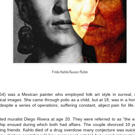
Frida Kahlo/Susan Rybin
Leonardo y la máquina
Para desandar el
AUG
AUG
5
4
de volar - León
universo creativo de
Frida Kahlo, el ciclo
Jueves 6, 13, 20 y 27 de agosto
4) was a Mexican painter who employed folk art style in surreal, na
“Comentadas” pasa
ical images. She came through polio as a child, but at 18, was in a horri
Domingo 9 y 16 de agosto
del Gran Salón al
 despite a series of operations, suffering constant, abject pain for lif
Teatro de Plataforma
Con Nicolás León y Hugo
Lavardén
ted muralist Diego Rivera at age 20. They were referred to as “the e
Almanza
hip ensued during which both had affairs. The couple divorced 10 ye
Será este viernes a las 19, con
La noche que jamás existió - Colonia
UG
ing friends. Kahlo died of a drug overdose many conjecture was suici
Dir.
entrada gratuita, y la presentación
3
Sábado 15 de agosto