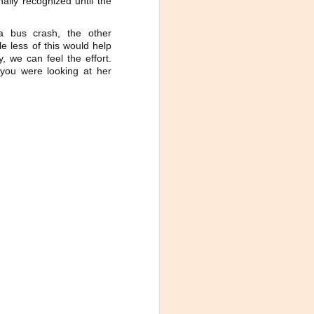
ally recognized until the
proponemos explorar y revisitar el
universo creativo de Frida.
a bus crash, the other
¿Qué va a pasar en este
e less of this would help
encuentro?
y, we can feel the effort.
 you were looking at her
Presentación de la obra
unipersonal Frida Viva la Vida,
protagonizada por Laura Azcurra,
bajo la dirección de Julia Morgado
y dramaturgia de Humberto
Robles.