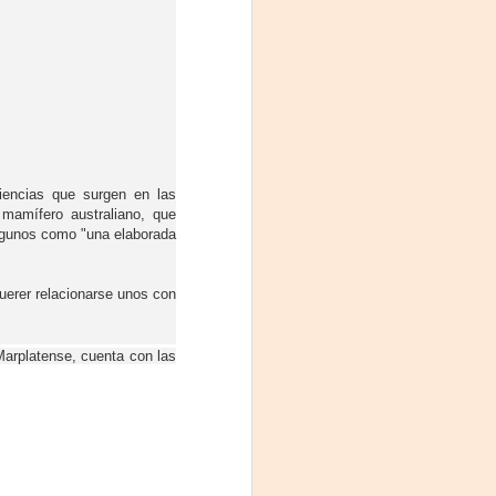
iencias que surgen en las
 mamífero australiano, que
algunos como "una elaborada
La noche que jamás
AUG
querer relacionarse unos con
6
existió - Colonia
Sábado 15 de agosto
Marplatense, cuenta con las
Biblioteca Rodó
Una obra de Humberto Robles
dirigida por Andrés Leal Bentancur
Con las actuaciones de Fabiana