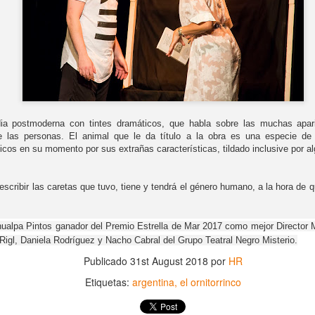
ia postmoderna con tintes dramáticos, que habla sobre las muchas apar
e las personas. El animal que le da título a la obra es una especie de
ficos en su momento por sus extrañas características, tildado inclusive por 
Frida Viva la Vida -
La obra de teatro
AUG
AUG
escribir las caretas que tuvo, tiene y tendrá el género humano, a la hora de 
6
6
Santa Fe
“MUJERES DE
ARENA” llega a
Viernes 7 de agosto, 19 h.
Formosa
ahualpa Pintos ganador del Premio Estrella de Mar 2017 como mejor Director 
El universo de Frida Kahlo se
igl, Daniela Rodríguez y Nacho Cabral del Grupo Teatral Negro Misterio.
El próximo domingo 9 de agosto,
apodera del ciclo Comentadas
Formosa recibe la obra “Mujeres
Publicado
31st August 2018
por
HR
deArena” representada en 140
La calidez del Gran Salón se
Etiquetas:
argentina
el ornitorrinco
países, del autor mexicano
muda al Teatinmersivana fecha
Échale la culpa a Hacienda / Tacones Sangrientos -
UG
Humberto Robles.
muy especial, donde nos
6
Guadalajara