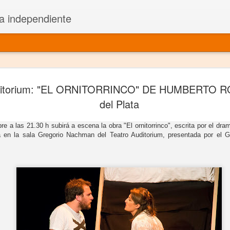
a independiente
El dramatu
JAN
ditorium: "EL ORNITORRINCO" DE HUMBERTO R
1
más repre
del Plata
Montajes y representacione
e a las 21.30 h subirá a escena la obra "El ornitorrinco", escrita por el d
á en la sala Gregorio Nachman del Teatro Auditorium, presentada por el G
Premio Nacional de Dramatu
Colabora con varias organ
Ha escrito para Somos el 
y colabora con ArgosIs Inte
El dramaturgo mexicano vi