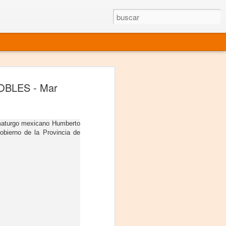
rgo mexicano vivo
OBLES - Mar
sentado en el mundo
s en 34 países (Cuatro continentes)
ramaturgo mexicano Humberto
obierno de la Provincia de
rgia "Emilio Carballido" 2014.
izaciones de Derechos Humanos.
Medio, Las Nueve Musas
rnacional
vo más representado en el mundo.