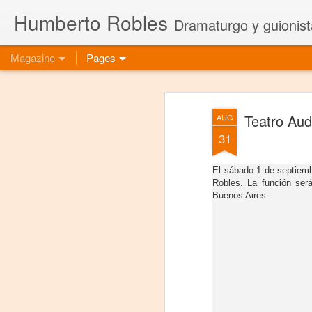
Humberto Robles
Dramaturgo y guionist
Magazine
Pages
Teatro Au
AUG
31
El sábado 1 de septiembr
Robles. La función ser
Buenos Aires.