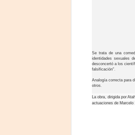
Se trata de una comed
identidades sexuales d
desconcertó a los cientí
falsificación".
Leonardo y la máquina
AUG
Analogía correcta para d
6
de volar - León
otros.
Jueves 6, 13, 20 y 27 de agosto
La obra, dirigida por At
Domingo 9 y 16 de agosto
actuaciones de Marcelo R
Con Nicolás León y Hugo
Almanza
A
Dir.