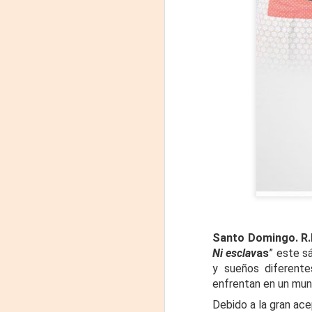
"MUJERES DE
AUG
8
ARENA" LLEGA A
FORMOSA CON UNA
PROPUESTA DE
Santo Domingo. R
TEATRO
Ni esclav
as
” este sá
TESTIMONIAL Y
y sueños diferente
DENUNCIA
enfrentan en un mu
La reconocida obra del dramaturgo
A
mexicano Humberto Robles
Debido a la gran ace