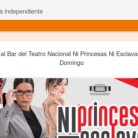
a independiente
El dramatu
JAN
al Bar del Teatro Nacional Ni Princesas Ni Esclava
1
más repre
Domingo
Montajes y representacione
Premio Nacional de Dramatu
Colabora con varias organ
Ha escrito para Somos el 
y colabora con ArgosIs Inte
El dramaturgo mexicano vi