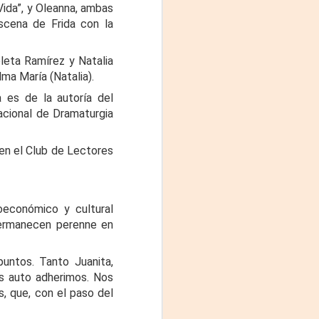
Fine y Laura Barboza
Vida”, y Oleanna, ambas
scena de Frida con la
leta Ramírez y Natalia
lma María (Natalia).
 es de la autoría del
acional de Dramaturgia
 en el Club de Lectores
económico y cultural
 permanecen perenne en
puntos. Tanto Juanita,
os auto adherimos. Nos
, que, con el paso del