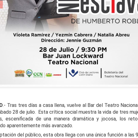
La obra de teatro
Leonardo y la máquina
AUG
AUG
8
8
“MUJERES DE
de volar - León
ARENA” llega a
Jueves 6, 13, 20 y 27 de agosto
Formosa
Domingo 9 y 16 de agosto
.D
.- Tras tres días a casa llena, vuelve al Bar del Teatro Naciona
El próximo domingo 9 de agosto,
bado 28 de julio. Esta crítica social muestra la vida de tres muj
Formosa recibe la obra “Mujeres
Con Nicolás León y Hugo
s, escenificada de una manera dramática y jocosa, los reto
deArena” representada en 140
Almanza
países, del autor mexicano
ndo aparentemente más avanzado.
Échale la culpa a Hacienda / Tacones Sangrientos -
UG
Humberto Robles.
Dir.
ptación del público, esta obra llega con una única función a las 9
8
Guadalajara