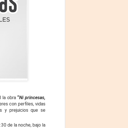
La noche que jamás
AUG
8
existió - Colonia
Sábado 15 de agosto
Biblioteca Rodó
l la obra
“
Ni princesas,
eres con perfiles, vidas
Una obra de Humberto Robles
s y prejuicios que se
dirigida por Andrés Leal Bentancur
Con las actuaciones de Fabiana
:30 de la noche, bajo la