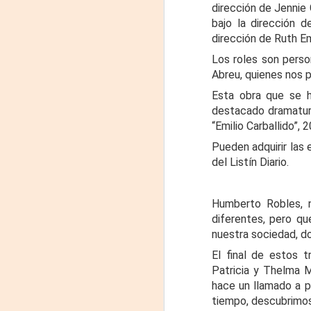
llegará a Formosa de la mano del
dirección de Jennie 
J
grupo paraguayo Javorai Teatro
bajo la dirección 
Experimental, bajo la dirección de
dirección de Ruth E
29
Nadia Capdevila. La función será
el domingo 9 de agosto, a las 21
Los roles son perso
3
horas, en el Centro Cultural
Abreu, quienes nos pr
"Galpón C".
(
Esta obra que se h
Formosa. “Mujeres de Arena”
destacado dramaturg
Di
reúne las voces de madres, hijas
“Emilio Carballido”, 
y activistas atravesadas por los
A
Pueden adquirir las 
feminicidios y desapariciones de
del Listín Diario.
mujeres en Ciudad Juárez,
México.
Sob
m
𝗛
Humberto Robles, 
diferentes, pero qu
nuestra sociedad, do
El final de estos t
Patricia y Thelma M
hace un llamado a p
A
tiempo, descubrimos