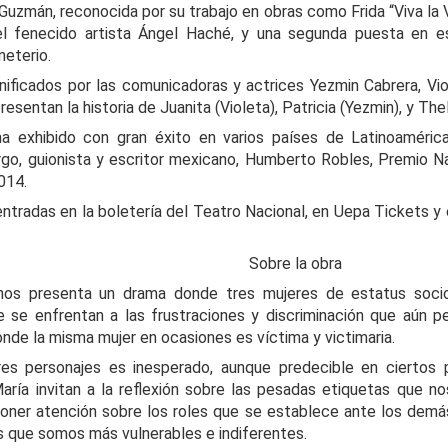
Guzmán, reconocida por su trabajo en obras como Frida “Viva la 
La representación es del grupo
ueves 20 de agosto en Punto Escénico
Javorai Teatro Experimental del
del fenecido artista Ángel Haché, y una segunda puesta en e
Paraguay y la dirección escénica
meterio.
 de agosto en el Centro Cultural La Escalera
es responsabilidad de Nadia
nificados por las comunicadoras y actrices Yezmin Cabrera, Vio
Capdevila.
0 de agosto en Kokob
esentan la historia de Juanita (Violeta), Patricia (Yezmin), y The
Sinopsis de la obra: “Mujeres de
Sangre en los Tacones)
a exhibido con gran éxito en varios países de Latinoamérica
Arena” es una obra de teatro
o, guionista y escritor mexicano, Humberto Robles, Premio N
testimonial que reúne las voces
r.
2014.
de madres, hijas y activistas que
Frida Viva la Vida - Argentina
UG
denuncian los feminicidios
entradas en la boletería del Teatro Nacional, en Uepa Tickets y
8
ocurridos en Ciudad Juárez,
La increíble actriz 𝗟𝗮𝘂𝗿𝗮 𝗔𝘇𝗰𝘂𝗿𝗿𝗮 se pone en la piel de la
México.
icónica Frida Kahlo en 𝙁𝙍𝙄𝘿𝘼 ¡𝙑𝙞𝙫𝙖 𝙡𝙖 𝙫𝙞𝙙𝙖!, el unipersonal
re la obra
ás representado en el mundo sobre la artista mexicana, de
𝘂𝗺𝗯𝗲𝗿𝘁𝗼 𝗥𝗼𝗯𝗹𝗲𝘀 y la dirección de 𝗝𝘂𝗹𝗶𝗮 𝗠𝗼𝗿𝗴𝗮𝗱𝗼.
nos presenta un drama donde tres mujeres de estatus socio
e se enfrentan a las frustraciones y discriminación que aún
nde la misma mujer en ocasiones es víctima y victimaria.
res personajes es inesperado, aunque predecible en ciertos 
aría invitan a la reflexión sobre las pesadas etiquetas que n
oner atención sobre los roles que se establece ante los demás
Solidaridad con Pueblos Mayas en riesgo de
UG
 que somos más vulnerables e indiferentes.