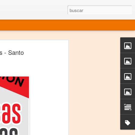
rgo mexicano vivo
s - Santo
sentado en el mundo
s en 34 países (Cuatro continentes)
rgia "Emilio Carballido" 2014.
izaciones de Derechos Humanos.
Medio, Las Nueve Musas
rnacional
vo más representado en el mundo.