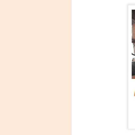
"MUJERES DE
AUG
8
ARENA" LLEGA A
FORMOSA CON UNA
PROPUESTA DE
TEATRO
TESTIMONIAL Y
DENUNCIA
La reconocida obra del dramaturgo
A
mexicano Humberto Robles