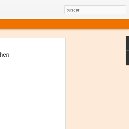
rgo mexicano vivo
heri
sentado en el mundo
s en 34 países (Cuatro continentes)
rgia "Emilio Carballido" 2014.
izaciones de Derechos Humanos.
Medio, Las Nueve Musas
rnacional
vo más representado en el mundo.