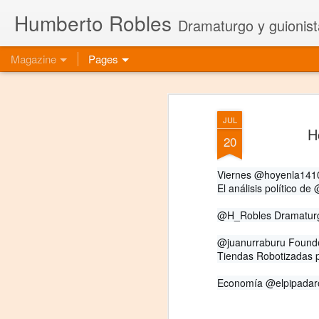
Humberto Robles
Dramaturgo y guionist
Magazine
Pages
JUL
H
20
Viernes @hoyenla141
El análisis político de
@H_Robles Dramaturgo
@juanurraburu Found
Tiendas Robotizadas p
Economía @elpipadar