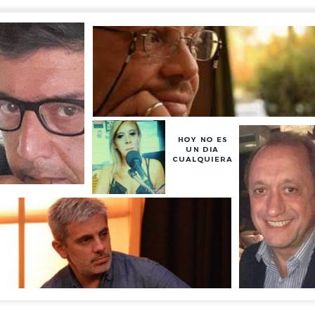
La obra de teatro
Leonardo y la máquina
AUG
AUG
8
8
“MUJERES DE
de volar - León
ARENA” llega a
Jueves 6, 13, 20 y 27 de agosto
Formosa
Domingo 9 y 16 de agosto
El próximo domingo 9 de agosto,
Formosa recibe la obra “Mujeres
Con Nicolás León y Hugo
deArena” representada en 140
Almanza
países, del autor mexicano
Échale la culpa a Hacienda / Tacones Sangrientos -
UG
Humberto Robles.
Dir.
8
Guadalajara