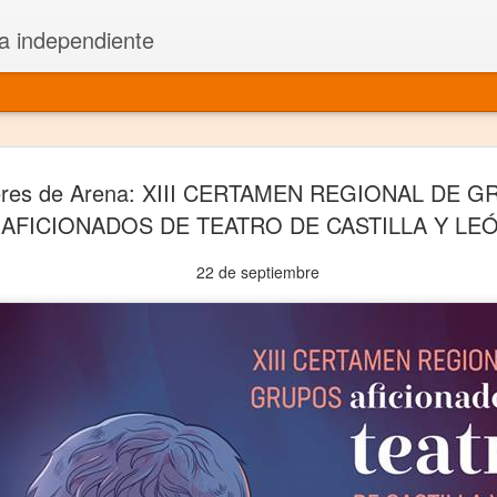
a independiente
El dramatu
JAN
eres de Arena: XIII CERTAMEN REGIONAL DE 
1
más repre
AFICIONADOS DE TEATRO DE CASTILLA Y LE
Montajes y representacione
22 de septiembre
Premio Nacional de Dramatu
Colabora con varias organ
Ha escrito para Somos el 
y colabora con ArgosIs Inte
El dramaturgo mexicano vi