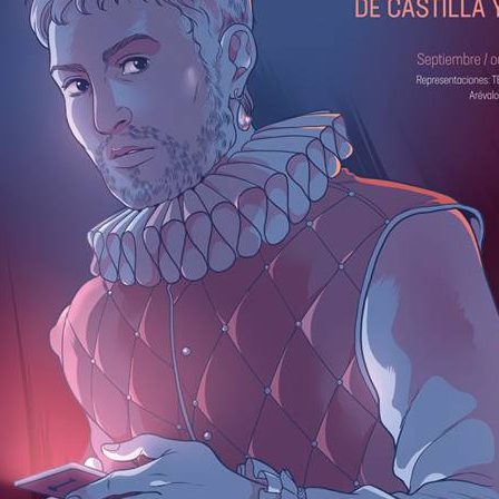
Leonardo y la máquina
Para desandar el
AUG
AUG
5
4
de volar - León
universo creativo de
Frida Kahlo, el ciclo
Jueves 6, 13, 20 y 27 de agosto
“Comentadas” pasa
Domingo 9 y 16 de agosto
del Gran Salón al
Teatro de Plataforma
Con Nicolás León y Hugo
Lavardén
Almanza
Será este viernes a las 19, con
La noche que jamás existió - Colonia
UG
Dir.
entrada gratuita, y la presentación
3
Sábado 15 de agosto