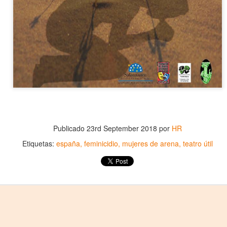
2
La increíble actriz 𝗟𝗮𝘂𝗿𝗮 𝗔𝘇𝗰𝘂𝗿𝗿𝗮 se pone en la piel de la
icónica Frida Kahlo en 𝙁𝙍𝙄𝘿𝘼 ¡𝙑𝙞𝙫𝙖 𝙡𝙖 𝙫𝙞𝙙𝙖!, el unipersonal
ás representado en el mundo sobre la artista mexicana, de
𝘂𝗺𝗯𝗲𝗿𝘁𝗼 𝗥𝗼𝗯𝗹𝗲𝘀 y la dirección de 𝗝𝘂𝗹𝗶𝗮 𝗠𝗼𝗿𝗴𝗮𝗱𝗼.
Divorciadas - Monterrey
UG
1
𝗘𝗹 𝗱𝗶𝘃𝗼𝗿𝗰𝗶𝗼 𝗽𝘂𝗲𝗱𝗲 𝘀𝗲𝗿 𝗲𝗹 𝗺𝗲𝗷𝗼𝗿 𝗱𝗲 𝗹𝗼𝘀 𝘁𝗿𝗶𝘂𝗻𝗳𝗼𝘀 𝘀𝗶 𝘀𝗲
Publicado
23rd September 2018
por
HR
𝗰𝘂𝗲𝗻𝘁𝗮 𝗰𝗼𝗻 𝗵𝘂𝗺𝗼𝗿.
Etiquetas:
españa
feminicidio
mujeres de arena
teatro útil
 terapia grupal comienza este verano en Foro Blake. ¡Invita a tus
igas y disfruten de una noche sin dramas (𝘰 𝘤𝘰𝘯 𝘮𝘶𝘤𝘩𝘰𝘴, 𝘱𝘦𝘳𝘰 𝘥𝘦
𝘴 𝘲𝘶𝘦 𝘥𝘢𝘯 𝘳𝘪𝘴𝘢)!
ECHAS: Sábados 4 y 18 de Julio / 1 de Agosto
UGAR: Foro Blake (Ensenada #103, Col.
Crónica: NI PRINCESAS NI ESCLAVAS, LA CRUDA
UL