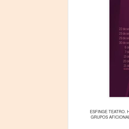
comienzo a las 19 y, a su término,
se desarrollará una charla que
B
profundizará en la obra y figura de
Kahlo. Las entradas son gratuitas,
U
con cupo limitado.
C
Santa Fe Cultura. En diciembre de
2024, Laura Azcurra llegó al Gran
Salón de Plataforma Lavardén
convertida en Frida Kahlo.
A
J
29
3
(
ESFINGE TEATRO. He
Di
GRUPOS AFICIONADOS
A