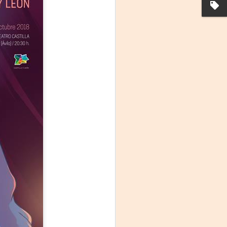
Frida Viva la Vida -
AUG
3
Santa Fe
Viernes 7 de agosto, 19 h.
El universo de Frida Kahlo se
apodera del ciclo Comentadas
La calidez del Gran Salón se
muda al Teatinmersivana fecha
muy especial, donde nos