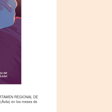
proponemos explorar y revisitar el
universo creativo de Frida.
¿Qué va a pasar en este
encuentro?
Presentación de la obra
unipersonal Frida Viva la Vida,
protagonizada por Laura Azcurra,
bajo la dirección de Julia Morgado
y dramaturgia de Humberto
Robles.
 CERTAMEN REGIONAL DE
vila) en los meses de