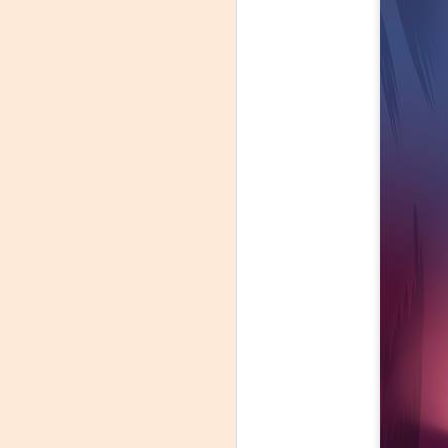
«El teatro sigue siendo
AUG
5
una invitación a
reflexionar,
encontrarnos,
escucharnos»
Laura Azcurra regresa a Rosario
con «Frida, ¡viva la vida!», que se
presentará en el Teatro de
A
Lavardén como parte del ciclo
Comentadas. La función dará