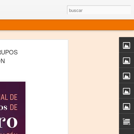
rgo mexicano vivo
GRUPOS
sentado en el mundo
ÓN
s en 34 países (Cuatro continentes)
rgia "Emilio Carballido" 2014.
izaciones de Derechos Humanos.
Medio, Las Nueve Musas
rnacional
vo más representado en el mundo.