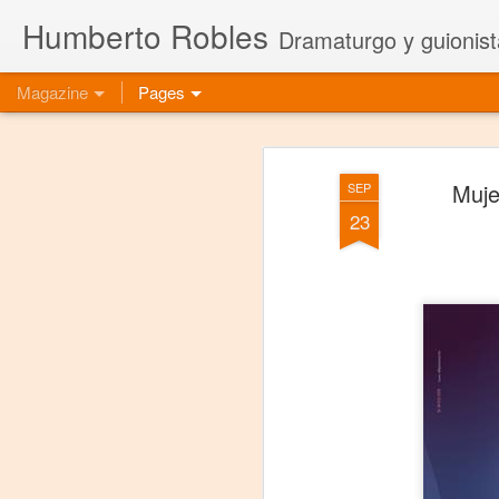
Humberto Robles
Dramaturgo y guionist
Magazine
Pages
Muj
SEP
23