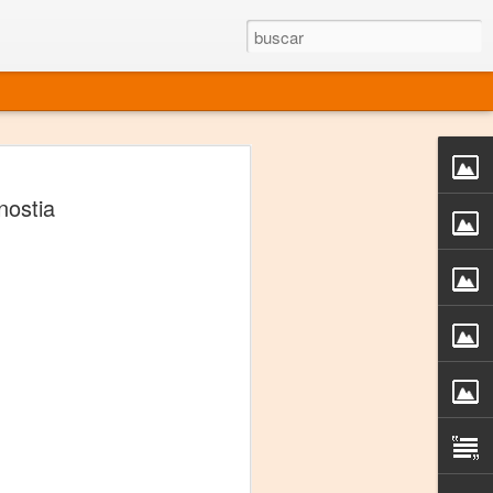
rgo mexicano vivo
nostia
sentado en el mundo
s en 34 países (Cuatro continentes)
rgia "Emilio Carballido" 2014.
izaciones de Derechos Humanos.
Medio, Las Nueve Musas
rnacional
vo más representado en el mundo.