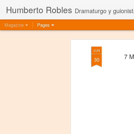
Humberto Robles
Dramaturgo y guionist
Magazine
Pages
JUN
7 M
30