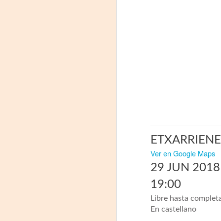
"MUJERES DE
AUG
8
ARENA" LLEGA A
ETXARRIENE
FORMOSA CON UNA
Ver en Google Maps
PROPUESTA DE
29 JUN 2018
TEATRO
TESTIMONIAL Y
19:00
DENUNCIA
Libre hasta complet
La reconocida obra del dramaturgo
A
En castellano
mexicano Humberto Robles