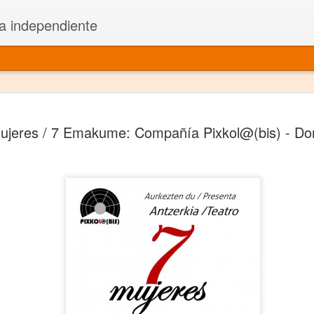
a independiente
El dramatu
JAN
ujeres / 7 Emakume: Compañía Pixkol@(bis) - Do
1
más repre
Montajes y representacione
Premio Nacional de Dramatu
Colabora con varias organ
Ha escrito para Somos el 
y colabora con ArgosIs Inte
El dramaturgo mexicano vi