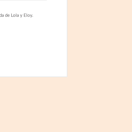
Fine y Laura Barboza
da de Lola y Eloy.