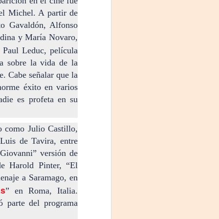
arición en el cine fue
proponemos explorar y revisitar el
universo creativo de Frida.
l Michel. A partir de
to Gavaldón, Alfonso
¿Qué va a pasar en este
edina y María Novaro,
encuentro?
r Paul Leduc, película
Presentación de la obra
 sobre la vida de la
unipersonal Frida Viva la Vida,
e. Cabe señalar que la
protagonizada por Laura Azcurra,
bajo la dirección de Julia Morgado
norme éxito en varios
y dramaturgia de Humberto
adie es profeta en su
Robles.
o como Julio Castillo,
Luis de Tavira, entre
Giovanni” versión de
e Harold Pinter, “El
menaje a Saramago, en
as
” en Roma, Italia.
ó parte del programa