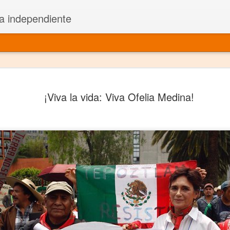
a independiente
El dramatu
JAN
¡Viva la vida: Viva Ofelia Medina!
1
más repre
Montajes y representacione
Premio Nacional de Dramatu
Colabora con varias organ
Ha escrito para Somos el 
y colabora con ArgosIs Inte
El dramaturgo mexicano vi