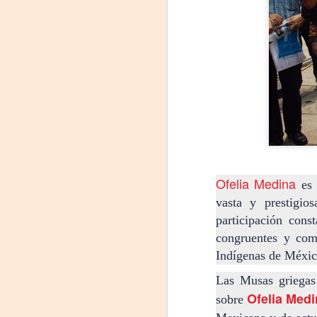
«El teatro sigue siendo
AUG
Ofelia Medina
es 
5
una invitación a
vasta y prestigios
reflexionar,
participación cons
encontrarnos,
congruentes y com
escucharnos»
Indígenas de Méxic
Laura Azcurra regresa a Rosario
con «Frida, ¡viva la vida!», que se
Las Musas griegas
presentará en el Teatro de
Ofelia Med
sobre
A
Lavardén como parte del ciclo
Comentadas. La función dará