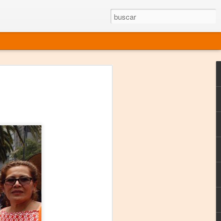
rgo mexicano vivo
sentado en el mundo
s en 34 países (Cuatro continentes)
rgia "Emilio Carballido" 2014.
izaciones de Derechos Humanos.
Medio, Las Nueve Musas
rnacional
vo más representado en el mundo.