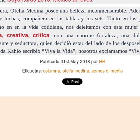
28
Y HUMORÍSTICA CRÍTICA SOCIAL
uera, Ofelia Medina posee una belleza inconmensurable. Ade
or Gustavo H Cancino
 luchas, compañera en las tablas y los sets. Tanto en las 
estros edificios como viejos amigos parecen esperar durante años el
mo en en la vida cotidiana, nos deleitamos con esta mujer
stante preciso para revelar una vocación desconocida. Ésta vez, le
a, creativa, crítica
, con una enorme fortaleza, una du
ocó al Museo de San Cristóbal (MUSAC), guardián de la memoria
ante y seductora, quien decidió estar del lado de los despos
stórica de la ciudad, el cuál vivió uno de esos momentos destinados a
rmanecer en la historia cultural de Los Altos de Chiapas.
Frida Kahlo escribió “Viva la Vida”, nosotros exclamamos “Vi
Publicado
31st May 2018
por
HR
CARTA PÚBLICA: Red de solidaridad con Brenda
Etiquetas:
columna
ofelia medina
somos el medio
UL
21
Quevedo
a Jornada
ED DE SOLIDARIDAD CON BRENDA QUEVEDO
octora Presidenta Claudia Sheinbaum Pardo;
nistras y Ministros de la Suprema Corte de Justicia de la Nación;
iscal General de la República, Dra. Ernestina Godoy Ramos: