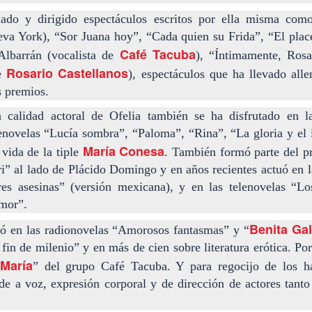
3
hambruna
ado y dirigido espectáculos escritos por ella misma com
AlimentarLaVida
a York), “Sor Juana hoy”, “Cada quien su Frida”, “El place
olidaridad con Pueblos Mayas en riesgo de hambruna.
Café Tacuba
Albarrán (vocalista de
), “Íntimamente, Rosa
Rosario Castellanos
de
), espectáculos que ha llevado alle
nvía llamamientos al Estado mexicano para urgir:
 premios.
 Implementación de un Plan de Emergencia Alimentaria hacia
eblos originarios.
 calidad actoral de Ofelia también se ha disfrutado en la
enovelas “Lucía sombra”, “Paloma”, “Rina”, “La gloria y el 
 Intervención del Comité Internacional de la Cruz Roja.
Frida Kahlo Viva la Vida - São Paulo
UG
María Conesa
 vida de la tiple
. También formó parte del p
2
25 de Julho até dia 2 de agosto
i” al lado de Plácido Domingo y en años recientes actuó en l
res asesinas” (versión mexicana), y en las telenovelas “L
line / gratuito
amor”.
a Frida Kahlo lúcida, intensa e radiante toma o palco para celebrar o
Benita Ga
ipó en las radionovelas “Amorosos fantasmas” y “
a dos Mortos em uma festa vibrante, repleta da poesia e da
ncestralidade mexicana. Enquanto prepara um jantar para convidados
in de milenio” y en más de cien sobre literatura erótica. Por
vivos e mortos — a artista revisita sua trajetória, trazendo à cena
María
” del grupo Café Tacuba. Y para regocijo de los ha
ersonagens marcantes, memórias, paixões e feridas que moldaram
de a voz, expresión corporal y de dirección de actores tant
a vida e sua arte.
Frida Viva la Vida - Argentina
UG