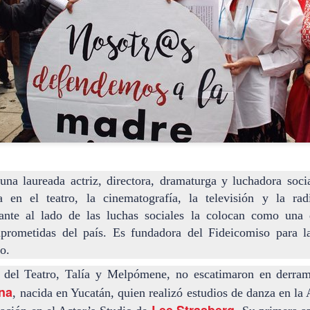
Leonardo y la máquina
Para desandar el
AUG
AUG
una laureada actriz, directora, dramaturga y luchadora soci
5
4
de volar - León
universo creativo de
a en el teatro, la cinematografía, la televisión y la ra
Frida Kahlo, el ciclo
Jueves 6, 13, 20 y 27 de agosto
tante al lado de las luchas sociales la colocan como una 
“Comentadas” pasa
prometidas del país. Es fundadora del Fideicomiso para l
Domingo 9 y 16 de agosto
del Gran Salón al
o.
Teatro de Plataforma
Con Nicolás León y Hugo
Lavardén
 del Teatro, Talía y Melpómene, no escatimaron en derrama
Almanza
Será este viernes a las 19, con
ina
La noche que jamás existió - Colonia
UG
, nacida en Yucatán, quien realizó estudios de danza en l
Dir.
entrada gratuita, y la presentación
3
Sábado 15 de agosto