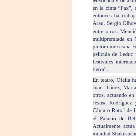
Mexicana y de actu
comienzo a las 19 y, a su término,
en la cinta “Pax”,
se desarrollará una charla que
B
entonces ha traba
profundizará en la obra y figura de
Kahlo. Las entradas son gratuitas,
Arau, Sergio Olhov
U
con cupo limitado.
entre otros. Menci
C
multipremiada en 
Santa Fe Cultura. En diciembre de
2024, Laura Azcurra llegó al Gran
pintora mexicana Fr
Salón de Plataforma Lavardén
película de Leduc 
convertida en Frida Kahlo.
festivales interna
A
tierra”.
J
En teatro, Ofelia h
Juan Ibáñez, Marta
29
otros, actuando e
3
Jesusa Rodríguez 
Cántaro Roto” de H
(
el Palacio de Bel
Di
Actualmente actúa
A
mundial Shakespear