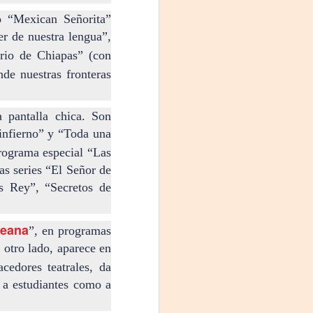
o “Mexican Señorita”
r de nuestra lengua”,
rio de Chiapas” (con
nde nuestras fronteras
 pantalla chica. Son
infierno” y “Toda una
rograma especial “Las
as series “El Señor de
os Rey”, “Secretos de
leana
”, en programas
 otro lado, aparece en
cedores teatrales, da
o a estudiantes como a