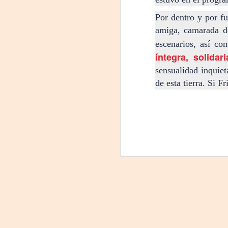
Por dentro y por f
P
amiga, camarada de
Nu
escenarios, así co
in
íntegra, solidari
t
sensualidad inquiet
hi
pe
de esta tierra. Si 
J
L
R
D
Mi
F