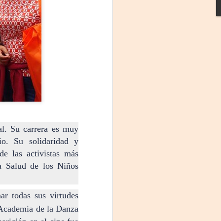
Frida Viva la Vida -
AUG
al. Su carrera es muy
3
Santa Fe
dio. Su solidaridad y
Viernes 7 de agosto, 19 h.
de las activistas más
a Salud de los Niños
El universo de Frida Kahlo se
apodera del ciclo Comentadas
r todas sus virtudes
La calidez del Gran Salón se
muda al Teatinmersivana fecha
a Academia de la Danza
muy especial, donde nos