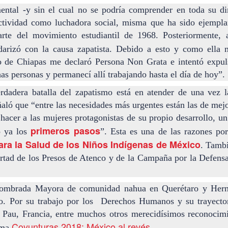
2
La increíble actriz 𝗟𝗮𝘂𝗿𝗮 𝗔𝘇𝗰𝘂𝗿𝗿𝗮 se pone en la piel de la
ntal -y sin el cual no se podría comprender en toda su d
icónica Frida Kahlo en 𝙁𝙍𝙄𝘿𝘼 ¡𝙑𝙞𝙫𝙖 𝙡𝙖 𝙫𝙞𝙙𝙖!, el unipersonal
ctividad como luchadora social, misma que ha sido ejempla
ás representado en el mundo sobre la artista mexicana, de
rte del movimiento estudiantil de 1968. Posteriormente, 
𝘂𝗺𝗯𝗲𝗿𝘁𝗼 𝗥𝗼𝗯𝗹𝗲𝘀 y la dirección de 𝗝𝘂𝗹𝗶𝗮 𝗠𝗼𝗿𝗴𝗮𝗱𝗼.
idarizó con la causa zapatista. Debido a esto y como ella
o de Chiapas me declaró Persona Non Grata e intentó expul
s personas y permanecí allí trabajando hasta el día de hoy”.
rdadera batalla del zapatismo está en atender de una vez l
ló que “entre las necesidades más urgentes están las de mejor
Divorciadas - Monterrey
UG
acer a las mujeres protagonistas de su propio desarrollo, un
1
𝗘𝗹 𝗱𝗶𝘃𝗼𝗿𝗰𝗶𝗼 𝗽𝘂𝗲𝗱𝗲 𝘀𝗲𝗿 𝗲𝗹 𝗺𝗲𝗷𝗼𝗿 𝗱𝗲 𝗹𝗼𝘀 𝘁𝗿𝗶𝘂𝗻𝗳𝗼𝘀 𝘀𝗶 𝘀𝗲
primeros pasos
o ya los
”. Esta es una de las razones por
𝗰𝘂𝗲𝗻𝘁𝗮 𝗰𝗼𝗻 𝗵𝘂𝗺𝗼𝗿.
ara la Salud de los Niños Indígenas de México
. Tambi
 terapia grupal comienza este verano en Foro Blake. ¡Invita a tus
ertad de los Presos de Atenco y de la Campaña por la Defensa
igas y disfruten de una noche sin dramas (𝘰 𝘤𝘰𝘯 𝘮𝘶𝘤𝘩𝘰𝘴, 𝘱𝘦𝘳𝘰 𝘥𝘦
𝘴 𝘲𝘶𝘦 𝘥𝘢𝘯 𝘳𝘪𝘴𝘢)!
nombrada Mayora de comunidad nahua en Querétaro y Her
ECHAS: Sábados 4 y 18 de Julio / 1 de Agosto
co. Por su trabajo por los Derechos Humanos y su trayectoria
UGAR: Foro Blake (Ensenada #103, Col.
Pau, Francia, entre muchos otros merecidísimos reconocim
Coyunturas 2018: México al revés
Crónica: NI PRINCESAS NI ESCLAVAS, LA CRUDA
ama
UL
.