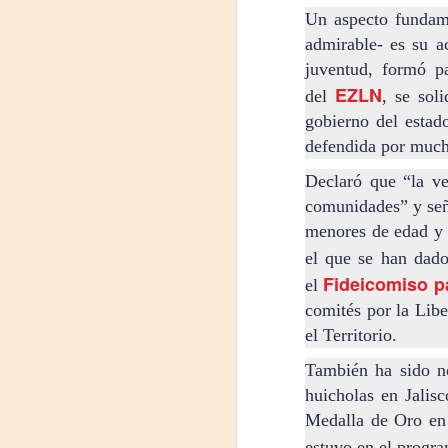
Un aspecto fundame
admirable- es su a
m
juventud, formó pa
𝗛
EZLN
del
, se sol
gobierno del estad
defendida por mucha
Declaró que “la ve
comunidades” y seña
A
menores de edad y h
el que se han dad
Fideicomiso p
el
Tu
comités por la Lib
am
el Territorio.
𝘭
También ha sido 
F
huicholas en Jalis
L
Medalla de Oro en 
estuvo en el progr
J