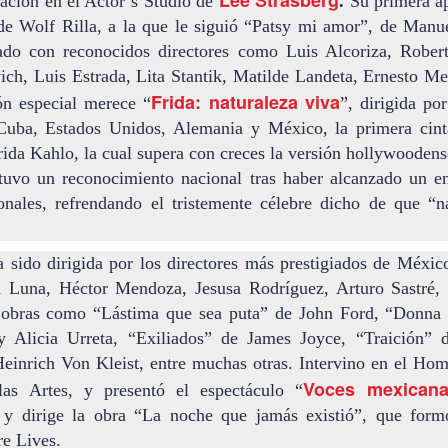
Lee Strasberg
ación en el Actor’s Studio de
.
Su primera ap
de la obra teatral "Frida ¡Viva la
 de Wolf Rilla, a la que le siguió “Patsy mi amor”, de Manue
vida!", unipersonal de Humberto
iblioteca Rodó
Robles, dirigido por Julia Morgado
jado con reconocidos directores como Luis Alcoriza, Rober
e interpretado por Laura Azcurra
ich, Luis Estrada, Lita Stantik, Matilde Landeta, Ernesto M
na obra de Humberto Robles dirigida por Andrés Leal Bentancur
Frida: naturaleza viva
El Ciudadano. “Hay vidas que no
ón especial merece “
”, dirigida po
on las actuaciones de Fabiana Fine y Laura Barboza
caben en un marco ni se agotan
Cuba, Estados Unidos, Alemania y México, la primera cinta
en un libro. Vidas que son
ida Kahlo, la cual supera con creces la versión hollywoodens
vendaval, color, refugio y
tuvo un reconocimiento nacional tras haber alcanzado un e
trinchera. Vidas que, aún con el
paso de los siglos, nos siguen
Échale la culpa a Hacienda / Tacones Sangrientos -
cionales, refrendando el tristemente célebre dicho de que “n
UG
hablando al oído.
3
Guadalajara
ueves 20 de agosto en Punto Escénico
a sido dirigida por los directores más prestigiados de Méxic
 Luna, Héctor Mendoza, Jesusa Rodríguez, Arturo Sastré, 
 de agosto en el Centro Cultural La Escalera
n obras como “Lástima que sea puta” de John Ford, “Donna 
0 de agosto en Kokob
y Alicia Urreta, “Exiliados” de James Joyce, “Traición” d
einrich Von Kleist, entre muchas otras. Intervino en el Ho
Sangre en los Tacones)
Voces mexican
las Artes, y presentó el espectáculo “
r.
 y dirige la obra “La noche que jamás existió”, que form
Solidaridad con Pueblos Mayas en riesgo de
UG
e Lives.