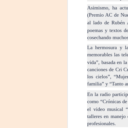
Asimismo, ha actu
#
(Premio AC de Nuev
S
al lado de Rubén 
poemas y textos 
E
cosechando muchos

pu
La hermosura y la
memorables las tel
📌
A
vida”, basada en la
canciones de Cri Cr
los cielos”, “Muje
On
familia” y “Tanto 
Um
En la radio partic
Di
a
como “Crónicas de f
— 
el video musical “
p
talleres en manejo 
su
profesionales.
A