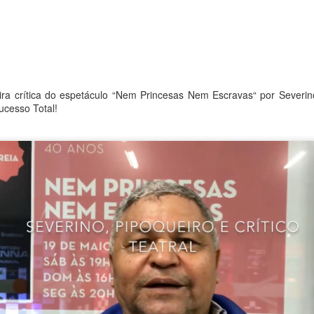
ra crítica do espetáculo “Nem Princesas Nem Escravas“ por Severin
ucesso Total!
La obra de teatro
Leonardo y la máquina
AUG
AUG
8
8
“MUJERES DE
de volar - León
ARENA” llega a
Jueves 6, 13, 20 y 27 de agosto
Formosa
Domingo 9 y 16 de agosto
El próximo domingo 9 de agosto,
Formosa recibe la obra “Mujeres
Con Nicolás León y Hugo
deArena” representada en 140
Almanza
países, del autor mexicano
Échale la culpa a Hacienda / Tacones Sangrientos -
UG
Humberto Robles.
Dir.
8
Guadalajara