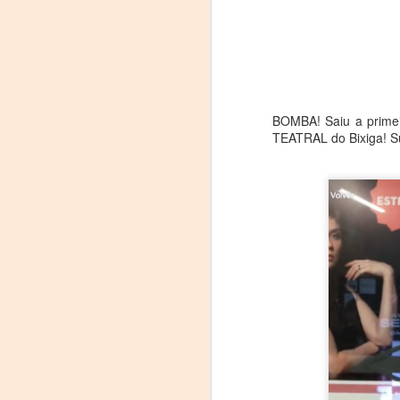
BOMBA! Saiu a primei
TEATRAL do Bixiga! S
"MUJERES DE
AUG
8
ARENA" LLEGA A
FORMOSA CON UNA
PROPUESTA DE
TEATRO
TESTIMONIAL Y
DENUNCIA
La reconocida obra del dramaturgo
A
mexicano Humberto Robles