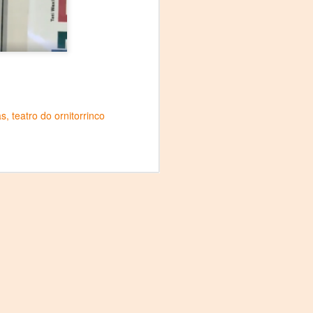
Fine y Laura Barboza
as
teatro do ornitorrinco