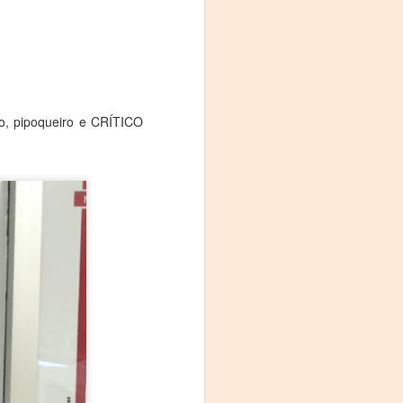
o, pipoqueiro e CRÍTICO
La noche que jamás
AUG
8
existió - Colonia
Sábado 15 de agosto
Biblioteca Rodó
Una obra de Humberto Robles
dirigida por Andrés Leal Bentancur
Con las actuaciones de Fabiana