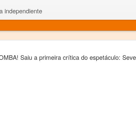
a independiente
El dramatu
JAN
OMBA! Saiu a primeira crítica do espetáculo: Seve
1
más repre
Montajes y representacione
Premio Nacional de Dramatu
Colabora con varias organ
Ha escrito para Somos el 
y colabora con ArgosIs Inte
El dramaturgo mexicano vi