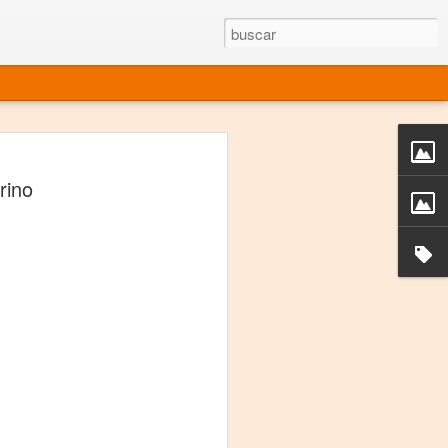
rgo mexicano vivo
rino
sentado en el mundo
s en 34 países (Cuatro continentes)
rgia "Emilio Carballido" 2014.
izaciones de Derechos Humanos.
Medio, Las Nueve Musas
rnacional
vo más representado en el mundo.