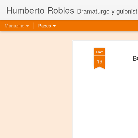
Humberto Robles
Dramaturgo y guionist
Magazine
Pages
MAY
B
19