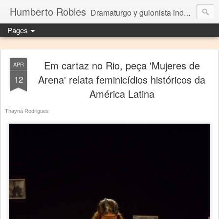
Humberto Robles
Dramaturgo y guionista independiente
Pages
Em cartaz no Rio, peça 'Mujeres de
APR
Arena' relata feminicídios históricos da
12
América Latina
Thayná Rodrigues