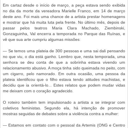
Em cartaz desde o início de março, a peça estava sendo exibida
no dia da morte da vereadora Marielle Franco, em 14 de março
deste ano. Foi mais uma chance de a artista prestar homenagens
e mostrar que há muita luta pela frente. No último mês, depois de
passar pelos teatros Maria Clara Machado, Ziembinski,
Gonzaguinha, Val encerra a temporada no Parque das Ruínas, e
vê que sua arte cumpriu algumas missões:
— Se temos uma plateia de 300 pessoas e uma sai dali pensando
no que viu, o dia está ganho. Lembro que, nesta temporada, uma
senhora se deu conta de que a sobrinha estava vivendo um
relacionamento abusivo. A moça tinha sido queimada no peito, com
um cigarro, pelo namorado. Em outra ocasião, uma pessoa da
plateia identificou que o filho estava tendo atitudes machistas, e
decidiu que ia orientá-lo... Estes relatos que podem mudar vidas
me deixam com o coração agradecido.
O roteiro também tem impulsionado a artista a se integrar com
coletivos feministas. Segundo ela, há intenção de promover
mostras seguidas de debates sobre a violência contra a mulher:
— Estamos em contato com o pessoal da Artemis (ONG e Centro