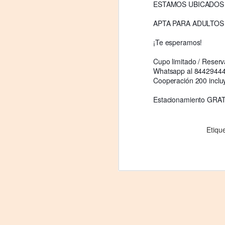
ESTAMOS UBICADOS 
J
APTA PARA ADULTOS
29
¡Te esperamos!
3
Cupo limitado / Reserv
(
Whatsapp al 84429444
Cooperación 200 inclu
Di
Estacionamiento GRATIS
A
#
Etiqu
S
E

pu
📌
A