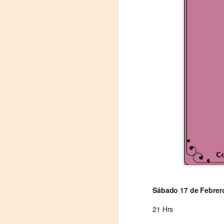
Leonardo y la máquina
AUG
6
de volar - León
Jueves 6, 13, 20 y 27 de agosto
Domingo 9 y 16 de agosto
Con Nicolás León y Hugo
Sábado 17 de Febrer
Almanza
21 Hrs
A
Dir.