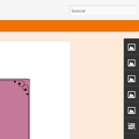
rgo mexicano vivo
sentado en el mundo
s en 34 países (Cuatro continentes)
rgia "Emilio Carballido" 2014.
izaciones de Derechos Humanos.
Medio, Las Nueve Musas
rnacional
vo más representado en el mundo.