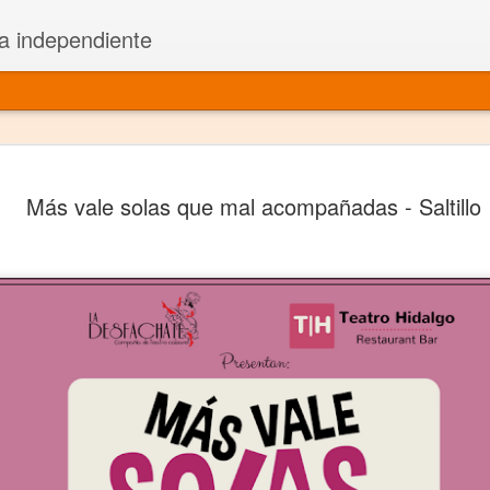
a independiente
El dramatu
JAN
Más vale solas que mal acompañadas - Saltillo
1
más repre
Montajes y representacione
Premio Nacional de Dramatu
Colabora con varias organ
Ha escrito para Somos el 
y colabora con ArgosIs Inte
El dramaturgo mexicano vi