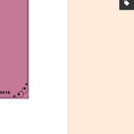
La noche que jamás
AUG
6
existió - Colonia
Sábado 15 de agosto
Biblioteca Rodó
Una obra de Humberto Robles
dirigida por Andrés Leal Bentancur
Con las actuaciones de Fabiana