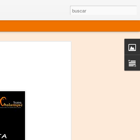
rgo mexicano vivo
sentado en el mundo
s en 34 países (Cuatro continentes)
rgia "Emilio Carballido" 2014.
izaciones de Derechos Humanos.
Medio, Las Nueve Musas
rnacional
vo más representado en el mundo.