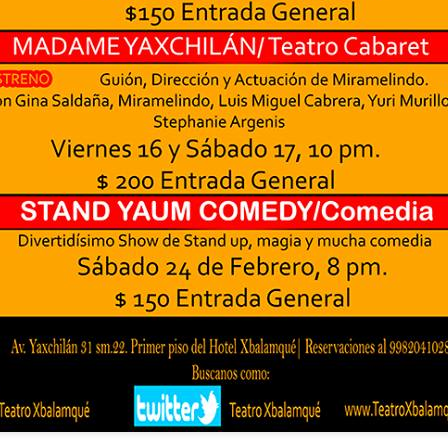
2
25 de Julho até dia 2 de agosto
line / gratuito
a Frida Kahlo lúcida, intensa e radiante toma o palco para celebrar o
a dos Mortos em uma festa vibrante, repleta da poesia e da
ncestralidade mexicana. Enquanto prepara um jantar para convidados
vivos e mortos — a artista revisita sua trajetória, trazendo à cena
ersonagens marcantes, memórias, paixões e feridas que moldaram
a vida e sua arte.
Frida Viva la Vida - Argentina
UG
2
La increíble actriz 𝗟𝗮𝘂𝗿𝗮 𝗔𝘇𝗰𝘂𝗿𝗿𝗮 se pone en la piel de la
icónica Frida Kahlo en 𝙁𝙍𝙄𝘿𝘼 ¡𝙑𝙞𝙫𝙖 𝙡𝙖 𝙫𝙞𝙙𝙖!, el unipersonal
ás representado en el mundo sobre la artista mexicana, de
𝘂𝗺𝗯𝗲𝗿𝘁𝗼 𝗥𝗼𝗯𝗹𝗲𝘀 y la dirección de 𝗝𝘂𝗹𝗶𝗮 𝗠𝗼𝗿𝗴𝗮𝗱𝗼.
Divorciadas - Monterrey
UG