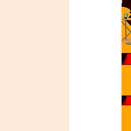
La
p
La
ch
gr
Sa
S
A
Se
ob
di
E
li
co
A