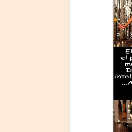
Frida Viva la Vida -
AUG
7
Santa Fe
Viernes 7 de agosto, 19 h.
El universo de Frida Kahlo se
apodera del ciclo Comentadas
La calidez del Gran Salón se
muda al Teatinmersivana fecha
A
muy especial, donde nos