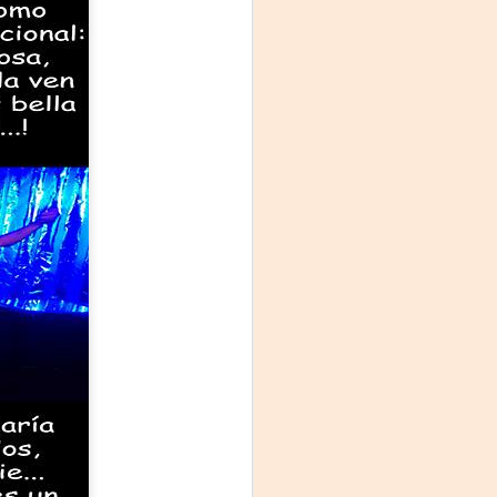
La noche que jamás
AUG
6
existió - Colonia
Sábado 15 de agosto
Biblioteca Rodó
Una obra de Humberto Robles
dirigida por Andrés Leal Bentancur
Con las actuaciones de Fabiana