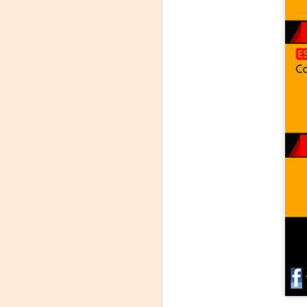
On
Um
Di
a
— 
p
su
A
m
𝗛
A