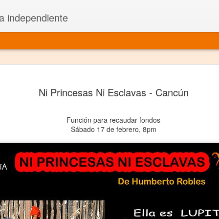
a independiente
El dramatu
JAN
Ni Princesas Ni Esclavas - Cancún
1
más repre
Montajes y representacione
Función para recaudar fondos
Sábado 17 de febrero, 8pm
Premio Nacional de Dramatu
Colabora con varias organ
Ha escrito para Somos el 
y colabora con ArgosIs Inte
El dramaturgo mexicano vi