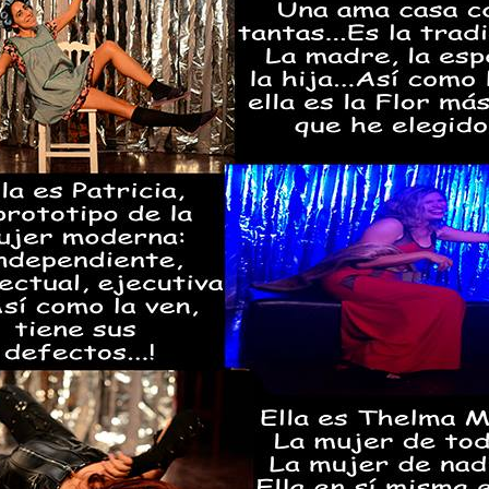
La obra de teatro
Leonardo y la máquina
AUG
AUG
7
6
“MUJERES DE
de volar - León
ARENA” llega a
Jueves 6, 13, 20 y 27 de agosto
Formosa
Domingo 9 y 16 de agosto
El próximo domingo 9 de agosto,
Formosa recibe la obra “Mujeres
Con Nicolás León y Hugo
deArena” representada en 140
Almanza
países, del autor mexicano
Échale la culpa a Hacienda / Tacones Sangrientos -
UG
Humberto Robles.
Dir.
6
Guadalajara