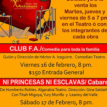
5
encontrarnos, escucharnos»
ura Azcurra regresa a Rosario con «Frida, ¡viva la vida!», que se
resentará en el Teatro de Lavardén como parte del ciclo Comentadas.
 función dará comienzo a las 19 y, a su término, se desarrollará una
arla que profundizará en la obra y figura de Kahlo. Las entradas son
atuitas, con cupo limitado.
nta Fe Cultura. En diciembre de 2024, Laura Azcurra llegó al Gran
alón de Plataforma Lavardén convertida en Frida Kahlo.
Para desandar el universo creativo de Frida Kahlo, el
UG
4
ciclo “Comentadas” pasa del Gran Salón al Teatro de
Plataforma Lavardén
rá este viernes a las 19, con entrada gratuita, y la presentación de la
ra teatral "Frida ¡Viva la vida!", unipersonal de Humberto Robles,
rigido por Julia Morgado e interpretado por Laura Azcurra
l Ciudadano. “Hay vidas que no caben en un marco ni se agotan en un
bro. Vidas que son vendaval, color, refugio y trinchera. Vidas que, aún
n el paso de los siglos, nos siguen hablando al oído.
Frida Kahlo Viva la Vida - São Paulo
UG