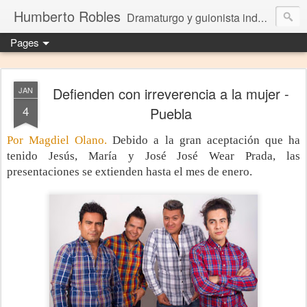
Humberto Robles
Dramaturgo y guionista independiente
Pages
Defienden con irreverencia a la mujer -
JAN
4
Puebla
Por
Magdiel Olano
.
Debido a la gran aceptación que ha
tenido Jesús, María y José José Wear Prada, las
presentaciones se extienden hasta el mes de enero.