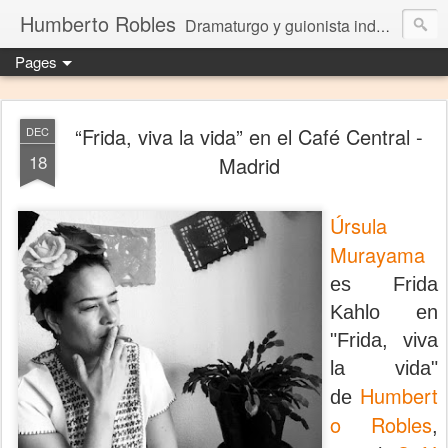
Humberto Robles
Dramaturgo y guionista independiente
Pages
“Frida, viva la vida” en el Café Central -
DEC
18
Madrid
Úrsula
Murayama
es Frida
Kahlo en
"Frida, viva
la vida"
Humbert
de
o Robles
,