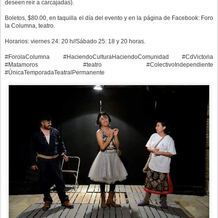
deseen reír a carcajadas).
Boletos, $80.00, en taquilla el día del evento y en la página de Facebook: Foro
la Columna, teatro.
Horarios: viernes 24: 20 h//Sábado 25: 18 y 20 horas.
#ForolaColumna #HaciendoCulturaHaciendoComunidad #CdVictoria
#Matamoros #teatro #ColectivoIndependiente
#ÚnicaTemporadaTeatralPermanente