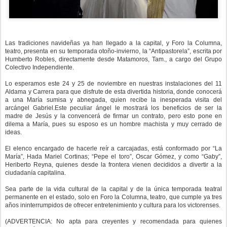
Las tradiciones navideñas ya han llegado a la capital, y Foro la Columna,
teatro, presenta en su temporada otoño-invierno, la “Antipastorela”, escrita por
Humberto Robles, directamente desde Matamoros, Tam., a cargo del Grupo
Colectivo Independiente.
Lo esperamos este 24 y 25 de noviembre en nuestras instalaciones del 11
Aldama y Carrera para que disfrute de esta divertida historia, donde conocerá
a una María sumisa y abnegada, quien recibe la inesperada visita del
arcángel Gabriel.Este peculiar ángel le mostrará los beneficios de ser la
madre de Jesús y la convencerá de firmar un contrato, pero esto pone en
dilema a María, pues su esposo es un hombre machista y muy cerrado de
ideas.
El elenco encargado de hacerle reír a carcajadas, está conformado por “La
María”, Hada Mariel Cortinas; “Pepe el toro”, Oscar Gómez, y como “Gaby”,
Heriberto Reyna, quienes desde la frontera vienen decididos a divertir a la
ciudadanía capitalina.
Sea parte de la vida cultural de la capital y de la única temporada teatral
permanente en el estado, solo en Foro la Columna, teatro, que cumple ya tres
años ininterrumpidos de ofrecer entretenimiento y cultura para los victorenses.
(ADVERTENCIA: No apta para creyentes y recomendada para quienes