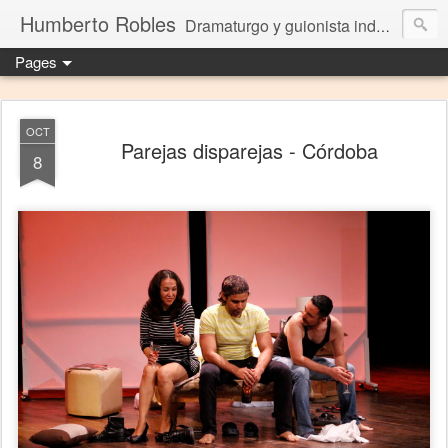
Humberto Robles
Dramaturgo y guionista independiente
Pages
OCT
Parejas disparejas - Córdoba
8