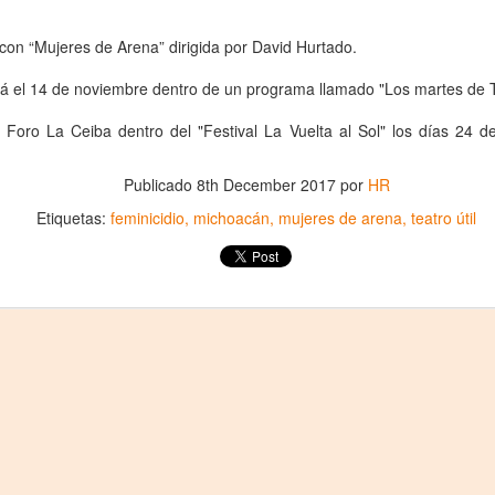
1
𝗘𝗹 𝗱𝗶𝘃𝗼𝗿𝗰𝗶𝗼 𝗽𝘂𝗲𝗱𝗲 𝘀𝗲𝗿 𝗲𝗹 𝗺𝗲𝗷𝗼𝗿 𝗱𝗲 𝗹𝗼𝘀 𝘁𝗿𝗶𝘂𝗻𝗳𝗼𝘀 𝘀𝗶 𝘀𝗲
 con “Mujeres de Arena” dirigida por David Hurtado.
𝗰𝘂𝗲𝗻𝘁𝗮 𝗰𝗼𝗻 𝗵𝘂𝗺𝗼𝗿.
rá el 14 de noviembre dentro de un programa llamado "Los martes de 
 terapia grupal comienza este verano en Foro Blake. ¡Invita a tus
igas y disfruten de una noche sin dramas (𝘰 𝘤𝘰𝘯 𝘮𝘶𝘤𝘩𝘰𝘴, 𝘱𝘦𝘳𝘰 𝘥𝘦
 Foro La Ceiba dentro del "Festival La Vuelta al Sol" los días 24 
𝘴 𝘲𝘶𝘦 𝘥𝘢𝘯 𝘳𝘪𝘴𝘢)!
ECHAS: Sábados 4 y 18 de Julio / 1 de Agosto
Publicado
8th December 2017
por
HR
UGAR: Foro Blake (Ensenada #103, Col.
Etiquetas:
feminicidio
michoacán
mujeres de arena
teatro útil
Crónica: NI PRINCESAS NI ESCLAVAS, LA CRUDA
UL
28
Y HUMORÍSTICA CRÍTICA SOCIAL
or Gustavo H Cancino
estros edificios como viejos amigos parecen esperar durante años el
stante preciso para revelar una vocación desconocida. Ésta vez, le
ocó al Museo de San Cristóbal (MUSAC), guardián de la memoria
stórica de la ciudad, el cuál vivió uno de esos momentos destinados a
rmanecer en la historia cultural de Los Altos de Chiapas.