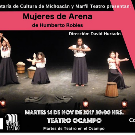
2
25 de Julho até dia 2 de agosto
line / gratuito
a Frida Kahlo lúcida, intensa e radiante toma o palco para celebrar o
a dos Mortos em uma festa vibrante, repleta da poesia e da
ncestralidade mexicana. Enquanto prepara um jantar para convidados
vivos e mortos — a artista revisita sua trajetória, trazendo à cena
ersonagens marcantes, memórias, paixões e feridas que moldaram
a vida e sua arte.
Frida Viva la Vida - Argentina
UG
2
La increíble actriz 𝗟𝗮𝘂𝗿𝗮 𝗔𝘇𝗰𝘂𝗿𝗿𝗮 se pone en la piel de la
icónica Frida Kahlo en 𝙁𝙍𝙄𝘿𝘼 ¡𝙑𝙞𝙫𝙖 𝙡𝙖 𝙫𝙞𝙙𝙖!, el unipersonal
ás representado en el mundo sobre la artista mexicana, de
𝘂𝗺𝗯𝗲𝗿𝘁𝗼 𝗥𝗼𝗯𝗹𝗲𝘀 y la dirección de 𝗝𝘂𝗹𝗶𝗮 𝗠𝗼𝗿𝗴𝗮𝗱𝗼.
Divorciadas - Monterrey
UG