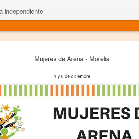
a independiente
El dramatu
JAN
Mujeres de Arena - Morelia
1
más repre
Montajes y representacione
1 y 8 de diciembre
Premio Nacional de Dramatu
Colabora con varias organ
Ha escrito para Somos el 
y colabora con ArgosIs Inte
El dramaturgo mexicano vi