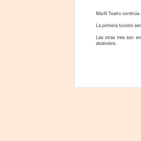
Marfil Teatro continúa
La primera función se
Tu
am
Las otras tres son en
𝘭
diciembre.
F
L
J
P
Nu
in
t
hi
pe