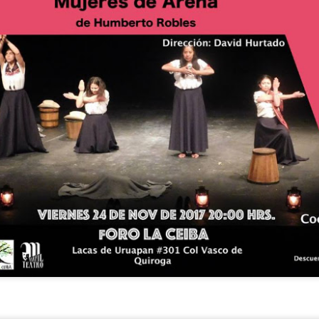
5
encontrarnos, escucharnos»
ura Azcurra regresa a Rosario con «Frida, ¡viva la vida!», que se
resentará en el Teatro de Lavardén como parte del ciclo Comentadas.
 función dará comienzo a las 19 y, a su término, se desarrollará una
arla que profundizará en la obra y figura de Kahlo. Las entradas son
atuitas, con cupo limitado.
nta Fe Cultura. En diciembre de 2024, Laura Azcurra llegó al Gran
alón de Plataforma Lavardén convertida en Frida Kahlo.
Para desandar el universo creativo de Frida Kahlo, el
UG
4
ciclo “Comentadas” pasa del Gran Salón al Teatro de
Plataforma Lavardén
rá este viernes a las 19, con entrada gratuita, y la presentación de la
ra teatral "Frida ¡Viva la vida!", unipersonal de Humberto Robles,
rigido por Julia Morgado e interpretado por Laura Azcurra
l Ciudadano. “Hay vidas que no caben en un marco ni se agotan en un
bro. Vidas que son vendaval, color, refugio y trinchera. Vidas que, aún
n el paso de los siglos, nos siguen hablando al oído.
Frida Kahlo Viva la Vida - São Paulo
UG