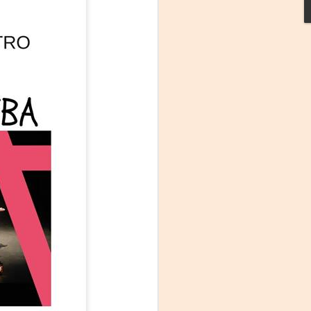
La noche que jamás
AUG
6
existió - Colonia
Sábado 15 de agosto
Biblioteca Rodó
Una obra de Humberto Robles
dirigida por Andrés Leal Bentancur
Con las actuaciones de Fabiana