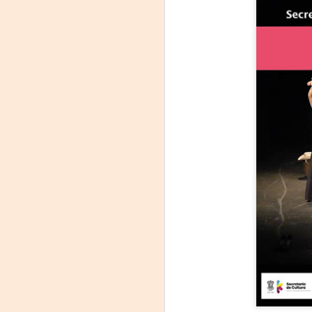
On
Um
Di
a
— 
p
su
A
m
𝗛
A