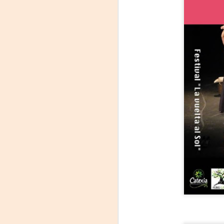
La
p
La
ch
gr
Sa
S
A
Se
ob
di
E
li
co
A