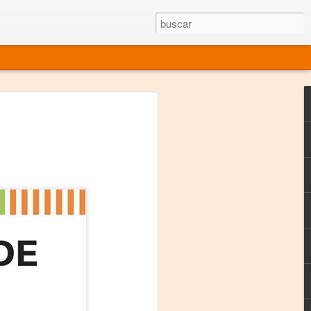
rgo mexicano vivo
sentado en el mundo
s en 34 países (Cuatro continentes)
rgia "Emilio Carballido" 2014.
izaciones de Derechos Humanos.
Medio, Las Nueve Musas
rnacional
vo más representado en el mundo.