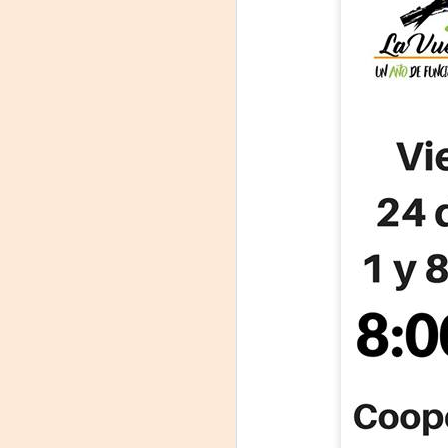
Leonardo y la máquina
AUG
6
de volar - León
Jueves 6, 13, 20 y 27 de agosto
Domingo 9 y 16 de agosto
Con Nicolás León y Hugo
Almanza
A
Dir.