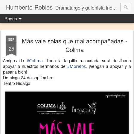
Humberto Robles
Dramaturgo y guionista independiente
Pages
Más vale solas que mal acompañadas -
SEP
25
Colima
Amigos de
. Toda la taquilla recaudada será destinada
#
Colima
apoyar a nuestros hermanos de
. ¡Vengan a apoyar y a
#
Morelos
pasarla bien!
Domingo 24 de septiembre
Teatro Hidalgo