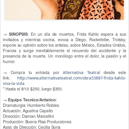
→
SINOPSIS
: En un día de muertos, Frida Kahlo espera a sus
invitados y mientras cocina, evoca a Diego, Rockefeller, Trotsky,
expone su opinión sobre los artistas, sobre México, Estados Unidos,
Francia y surge inevitablemente el recuerdo del accidente y la
presencia de la muerte. Un monólogo entre el dolor, la pasión y el
humor.
→ Compra tu entrada por
desde este
Alternativa Teatral
link:
http://
www.alternativateatral.com/
obra53887-frida-kahlo-
viva-
la-vida
* Hasta el 8/
10 $250, luego $350.
→
Equipo Tecnico/Artistico
:
Dramaturgia: Humberto Robles
Actuación: Agustina Capello
Dirección: Damian Marcellini
Producción: Buena Risa Producciones
Asist. de Dirección: Cecilia Soria