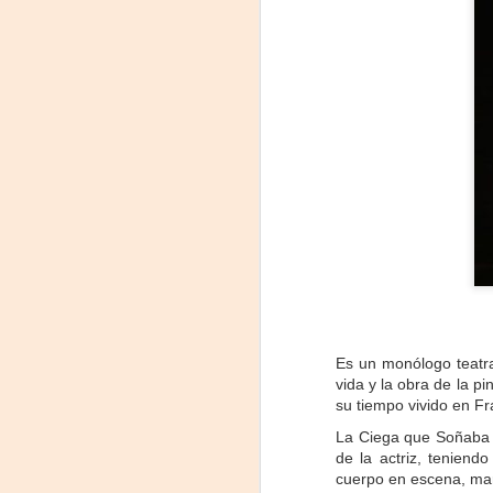
«El teatro sigue siendo
AUG
5
una invitación a
reflexionar,
encontrarnos,
Es un monólogo teatra
escucharnos»
vida y la obra de la p
su tiempo vivido en F
Laura Azcurra regresa a Rosario
con «Frida, ¡viva la vida!», que se
La Ciega que Soñaba p
presentará en el Teatro de
de la actriz, teniend
A
Lavardén como parte del ciclo
cuerpo en escena, marc
Comentadas. La función dará