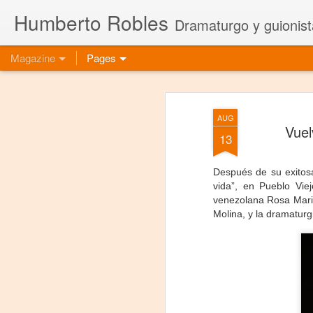
Humberto Robles
Dramaturgo y guionist
Magazine
Pages
AUG
Vuel
13
Después de su exitosa
vida”, en Pueblo Vie
venezolana Rosa Maria
Molina, y la dramatur