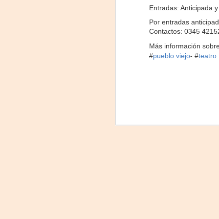
comienzo a las 19 y, a su término,
Entradas: Anticipada y
se desarrollará una charla que
B
Por entradas anticipa
profundizará en la obra y figura de
Contactos: 0345 4215
Kahlo. Las entradas son gratuitas,
U
con cupo limitado.
Más información sobre
C
#
pueblo viejo
- #
teatro
Santa Fe Cultura. En diciembre de
2024, Laura Azcurra llegó al Gran
Salón de Plataforma Lavardén
convertida en Frida Kahlo.
A
J
29
3
(
Di
A