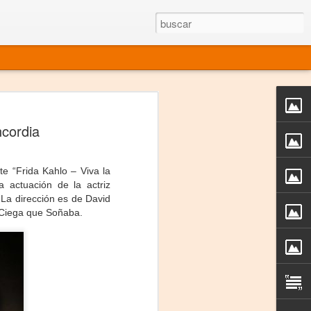
rgo mexicano vivo
ncordia
sentado en el mundo
s en 34 países (Cuatro continentes)
e “Frida Kahlo – Viva la
rgia "Emilio Carballido" 2014.
 actuación de la actriz
 La dirección es de David
izaciones de Derechos Humanos.
a Ciega que Soñaba.
Medio, Las Nueve Musas
rnacional
vo más representado en el mundo.