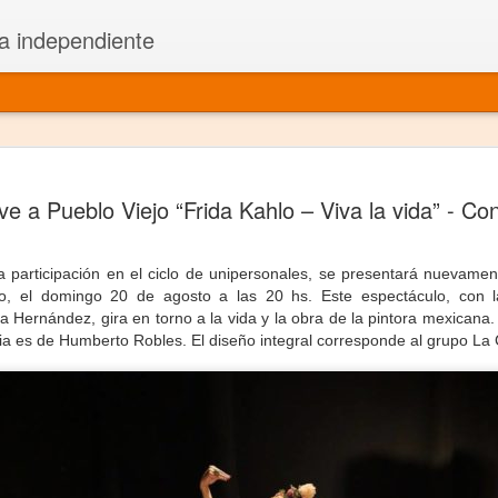
a independiente
El dramatu
JAN
ve a Pueblo Viejo “Frida Kahlo – Viva la vida” - Co
1
más repre
Montajes y representacione
 participación en el ciclo de unipersonales, se presentará nuevament
Premio Nacional de Dramatu
jo, el domingo 20 de agosto a las 20 hs. Este espectáculo, con la
 Hernández, gira en torno a la vida y la obra de la pintora mexicana.
Colabora con varias organ
gia es de Humberto Robles. El diseño integral corresponde al grupo L
Ha escrito para Somos el 
y colabora con ArgosIs Inte
El dramaturgo mexicano vi