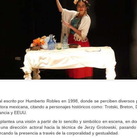
Leonardo y la máquina
Para desandar el
AUG
AUG
5
4
de volar - León
universo creativo de
Frida Kahlo, el ciclo
Jueves 6, 13, 20 y 27 de agosto
“Comentadas” pasa
l escrito por Humberto Robles en 1998, donde se perciben diversos p
Domingo 9 y 16 de agosto
del Gran Salón al
intora mexicana, citando a personajes históricos como: Trotski, Breton,
Teatro de Plataforma
rancia y EEUU.
Con Nicolás León y Hugo
Lavardén
Almanza
lantea una visión a partir de lo sencillo y simbólico en escena, en 
Será este viernes a las 19, con
o una dirección actoral hacia la técnica de Jerzy Grotowski, pasando
La noche que jamás existió - Colonia
UG
Dir.
entrada gratuita, y la presentación
ando la presencia a través de la corporalidad y gestualidad.
3
Sábado 15 de agosto