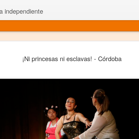
a independiente
El dramatu
JAN
¡Ni princesas ni esclavas! - Córdoba
1
más repre
Montajes y representacione
Premio Nacional de Dramatu
Colabora con varias organ
Ha escrito para Somos el 
y colabora con ArgosIs Inte
El dramaturgo mexicano vi