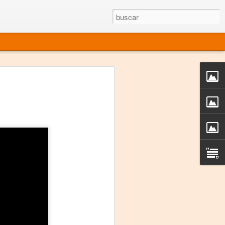
rgo mexicano vivo
sentado en el mundo
s en 34 países (Cuatro continentes)
rgia "Emilio Carballido" 2014.
izaciones de Derechos Humanos.
Medio, Las Nueve Musas
rnacional
vo más representado en el mundo.