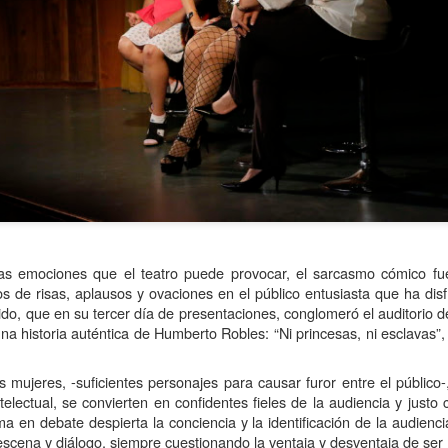
La obra de teatro
Leonardo y la máquina
AUG
AUG
las emociones que el teatro puede provocar, el sarcasmo cómico fu
7
6
“MUJERES DE
de volar - León
os de risas, aplausos y ovaciones en el público entusiasta que ha di
ARENA” llega a
Jueves 6, 13, 20 y 27 de agosto
lido, que en su tercer día de presentaciones, conglomeró el auditorio 
Formosa
una historia auténtica de Humberto Robles: “Ni princesas, ni esclavas”,
Domingo 9 y 16 de agosto
El próximo domingo 9 de agosto,
Formosa recibe la obra “Mujeres
Con Nicolás León y Hugo
s mujeres, -suficientes personajes para causar furor entre el público
deArena” representada en 140
Almanza
electual, se convierten en confidentes fieles de la audiencia y just
países, del autor mexicano
Échale la culpa a Hacienda / Tacones Sangrientos -
 en debate despierta la conciencia y la identificación de la audiencia
UG
Humberto Robles.
Dir.
scena y diálogo, siempre cuestionando la ventaja y desventaja de ser 
6
Guadalajara