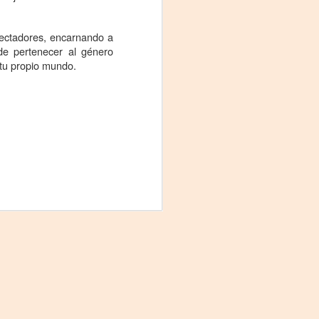
Fine y Laura Barboza
pectadores, encarnando a
 de pertenecer al género
 tu propio mundo.