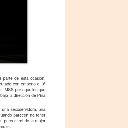
La noche que jamás
AUG
e parte de esta ocasión,
6
existió - Colonia
sfrutado con empeño el 9º
Sábado 15 de agosto
del IMSS por aquellos que
 bajo la dirección de Pina
Biblioteca Rodó
Una obra de Humberto Robles
-, una sexoservidora, una
dirigida por Andrés Leal Bentancur
o cuando parecen no tener
, pues el rol de la mujer
Con las actuaciones de Fabiana
mujer.