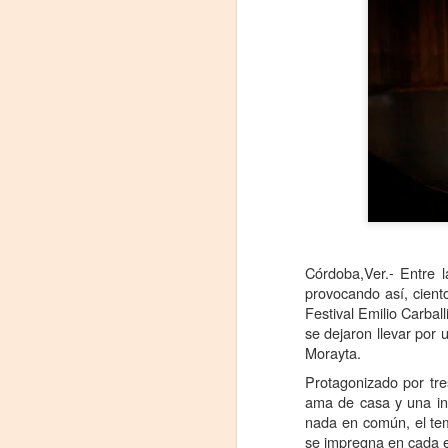
Frida Viva la Vida -
AUG
Córdoba,Ver.- Entre 
7
Santa Fe
provocando así, cient
Viernes 7 de agosto, 19 h.
Festival Emilio Carbal
se dejaron llevar por 
El universo de Frida Kahlo se
Morayta.
apodera del ciclo Comentadas
Protagonizado por tre
La calidez del Gran Salón se
ama de casa y una int
muda al Teatinmersivana fecha
nada en común, el tema
A
muy especial, donde nos
se impregna en cada e