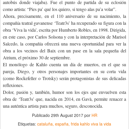
autobús donde viajaba). Fue el punto de partida de su eclosión
como artista: “Pies pa’ qué los quiero, si tengo alas pa’a volar”.
Ahora, precisamente, en el 110 aniversario de su nacimiento, la
compañía teatral gavanense ‘Teatr3s’ ha recuperado su figura con la
obra ‘Viva la vida’, escrita por Humberto Robles, en 1998. Dirigida,
en este caso, por Carlos Solsona y con la interpretación de Marisol
Salcedo, la compañía ofrecerá una nueva oportunidad para ver la
obra a los vecinos del Baix con un pase en la sala pequeña del
Atrium, el próximo 30 de septiembre.
El monólogo de Kahlo cuenta un día de muertos, en el que su
pareja, Diego, y otros personajes importantes en su corta vida
(como Rockefeller o Trotsky) serán protagonistas de sus delicadas
reflexiones.
Dolor, pasión y, también, humor son los ejes que envuelven esta
obra de ‘Teatr3s’ que, nacida en 2014, en Gavà, permite renacer a
una auténtica artista para muchos, seguro, desconocida.
Publicado
29th August 2017
por
HR
Etiquetas:
cataluña
españa
frida kahlo viva la vida