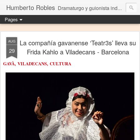
Humberto Robles
Dramaturgo y guionista independiente
Pages
La compañía gavanense ‘Teatr3s’ lleva su
AUG
29
Frida Kahlo a Viladecans - Barcelona
GAVÀ,
VILADECANS,
CULTURA