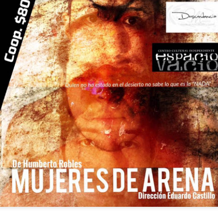
La obra de teatro
Leonardo y la máquina
AUG
AUG
7
6
“MUJERES DE
de volar - León
ARENA” llega a
Jueves 6, 13, 20 y 27 de agosto
Formosa
Domingo 9 y 16 de agosto
El próximo domingo 9 de agosto,
Formosa recibe la obra “Mujeres
Con Nicolás León y Hugo
deArena” representada en 140
Almanza
países, del autor mexicano
Échale la culpa a Hacienda / Tacones Sangrientos -
UG
Humberto Robles.
Dir.
6
Guadalajara