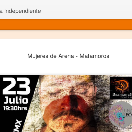
a independiente
El dramatu
JAN
Mujeres de Arena - Matamoros
1
más repre
Montajes y representacione
Premio Nacional de Dramatu
Colabora con varias organ
Ha escrito para Somos el 
y colabora con ArgosIs Inte
El dramaturgo mexicano vi