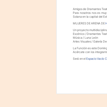
proponemos explorar y revisitar el
J
universo creativo de Frida.
Amigos de Dramantes Teat
Para nosotros nos es muy 
29
¿Qué va a pasar en este
Solana en la capital del E
encuentro?
3
MUJERES DE ARENA DE
H
Presentación de la obra
Un proyecto multidisciplina
(
unipersonal Frida Viva la Vida,
Escénico / Dramantes Tea
protagonizada por Laura Azcurra,
Música / Luna León
Di
Artes Visuales / Galería 
bajo la dirección de Julia Morgado
y dramaturgia de Humberto
A
La Función es este Doming
Robles.
Acércate con los integrant
Será en el
Espacio Vacío C
#
S
E

pu
📌
A