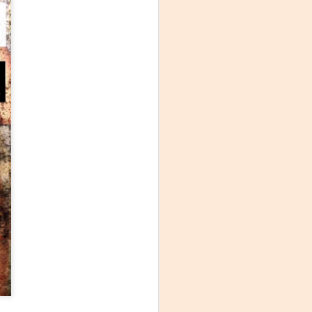
La noche que jamás
AUG
6
existió - Colonia
Sábado 15 de agosto
Biblioteca Rodó
Una obra de Humberto Robles
dirigida por Andrés Leal Bentancur
Con las actuaciones de Fabiana