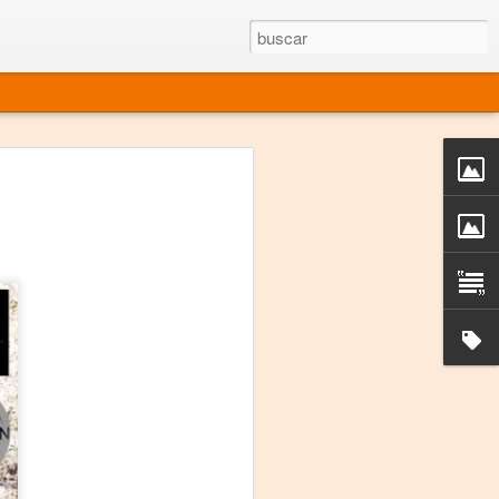
rgo mexicano vivo
sentado en el mundo
s en 34 países (Cuatro continentes)
rgia "Emilio Carballido" 2014.
izaciones de Derechos Humanos.
Medio, Las Nueve Musas
rnacional
vo más representado en el mundo.