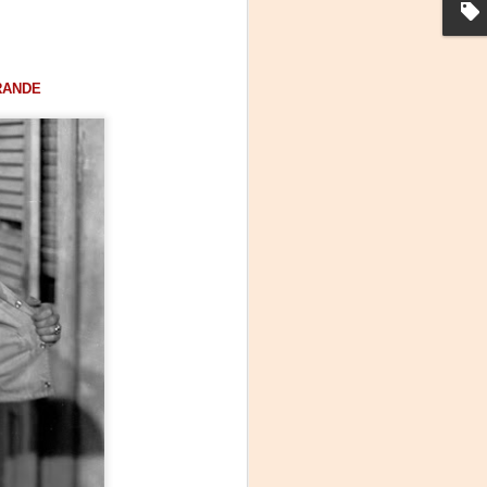
RANDE
Frida Viva la Vida -
AUG
3
Santa Fe
Viernes 7 de agosto, 19 h.
El universo de Frida Kahlo se
apodera del ciclo Comentadas
La calidez del Gran Salón se
muda al Teatinmersivana fecha
muy especial, donde nos