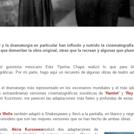
de la obra teatral "Frida ¡Viva la
vida!", unipersonal de Humberto
iblioteca Rodó
Robles, dirigido por Julia Morgado
e interpretado por Laura Azcurra
na obra de Humberto Robles dirigida por Andrés Leal Bentancur
El Ciudadano. “Hay vidas que no
on las actuaciones de Fabiana Fine y Laura Barboza
caben en un marco ni se agotan
en un libro. Vidas que son
al y la dramaturgia en particular han influido y nutrido la cinematogra
vendaval, color, refugio y
que demeritan la obra original, otras que la recrean y algunas que plasm
trinchera. Vidas que, aún con el
paso de los siglos, nos siguen
Échale la culpa a Hacienda / Tacones Sangrientos -
UG
hablando al oído.
3
Guadalajara
 guionista mexicano Edui Tijerina Chapa realizó lo que para 
áficas. Por mi parte, hago aquí un recuento de algunas obras de teatro ad
ueves 20 de agosto en Punto Escénico
 de agosto en el Centro Cultural La Escalera
 el dramaturgo más representado en los escenarios mundiales y el más ad
Hamlet
Rey
 extraordinarias versiones cinematográficas soviéticas de “
” y “
0 de agosto en Kokob
gori Kozintsev; me parecen las adaptaciones más fieles y profundas de estas 
Sangre en los Tacones)
n Wells
también adaptó a Shakespeare y llevó a la pantalla, en blanco y negr
 considero que son las mejores versiones que se han hecho de ambas obras.
r.
Solidaridad con Pueblos Mayas en riesgo de
UG
Akira Kurosawa
mundo,
realizó dos adaptaciones de