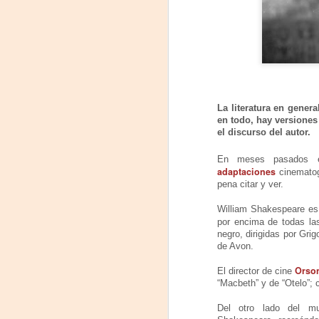
comienzo a las 19 y, a su término,
se desarrollará una charla que
B
profundizará en la obra y figura de
Kahlo. Las entradas son gratuitas,
U
con cupo limitado.
C
Santa Fe Cultura. En diciembre de
2024, Laura Azcurra llegó al Gran
La literatura en gener
Salón de Plataforma Lavardén
en todo, hay versiones 
convertida en Frida Kahlo.
el discurso del autor.
A
En meses pasados el
adaptaciones
cinematogr
J
pena citar y ver.
29
William Shakespeare es
por encima de todas las
3
negro, dirigidas por Gri
de Avon.
(
Orso
El director de cine
“Macbeth” y de “Otelo”;
Di
A
Del otro lado del 