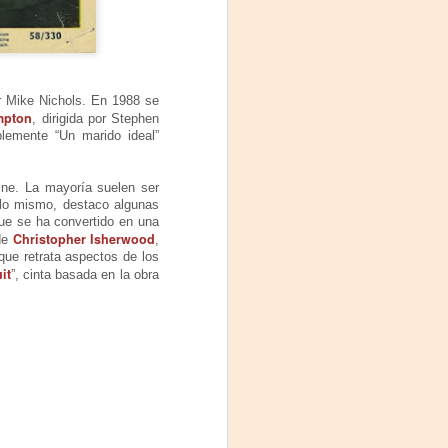
or Mike Nichols. En 1988 se
mpton
, dirigida por Stephen
blemente “Un marido ideal”
ine. La mayoría suelen ser
r lo mismo, destaco algunas
que se ha convertido en una
Christo
pher Isherwood
 de
,
que retrata aspectos de los
it
”, cinta basada en la obra