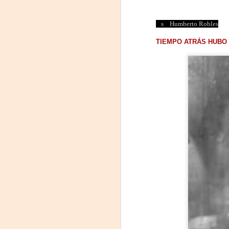
Humberto Robles
TIEMPO ATRÁS HUBO
«El teatro sigue siendo
AUG
5
una invitación a
reflexionar,
encontrarnos,
escucharnos»
Laura Azcurra regresa a Rosario
con «Frida, ¡viva la vida!», que se
presentará en el Teatro de
A
Lavardén como parte del ciclo
Comentadas. La función dará