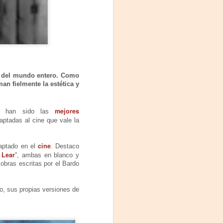
proponemos explorar y revisitar el
universo creativo de Frida.
¿Qué va a pasar en este
encuentro?
Presentación de la obra
unipersonal Frida Viva la Vida,
fía del mundo entero. Como
protagonizada por Laura Azcurra,
an fielmente la estética y
bajo la dirección de Julia Morgado
y dramaturgia de Humberto
Robles.
mejores
él han sido las
aptadas al cine que vale la
cine
aptado en el
. Destaco
 Lear
”, ambas en blanco y
obras escritas por el Bardo
o, sus propias versiones de