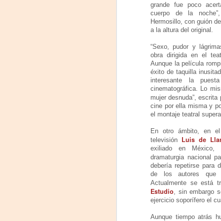
F
grande fue poco acert
J
cuerpo de la noche”,
D
Hermosillo, con guión de 
a la altura del original.
Di
O
“Sexo, pudor y lágrima
obra dirigida en el te
L
Aunque la película romp
ve
éxito de taquilla inusi
interesante la pues
Co
cinematográfica. Lo mis
Te
mujer desnuda”, escrita
c
cine por ella misma y p
el montaje teatral supera
J
Un
ar
En otro ámbito, en el
Luis de Lla
televisión
exiliado en México,
Pr
dramaturgia nacional p
debería repetirse para d
Fu
de los autores que 
Actualmente se está t
C
Estudio
, sin embargo s
ejercicio soporífero el c
D
Aunque tiempo atrás hu