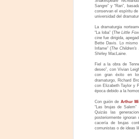
Shakespeare recreándo
Sangre” y “Ran”, basad
#
conservan el espíritu d
universidad del dramatur
S
La dramaturgia norteame
E
“La loba” (
The Little Fo
cine fue dirigida, apegad
Bette Davis. Lo mismo 

Infame” (
The Children's
pu
Shirley MacLaine.
📌
Fiel a la obra de Tenne
A
deseo”, con Vivian Leig
con gran éxito en lo
dramaturgo, Richard Broo
On
con Elizabeth Taylor y 
época debido a la homos
Um
Arthur Mi
Di
Con guión de
“Las brujas de Salem” 
a
Quizás las generacio
— 
posteriormente ignoran 
p
cacería de brujas co
su
comunistas o de ideas li
A