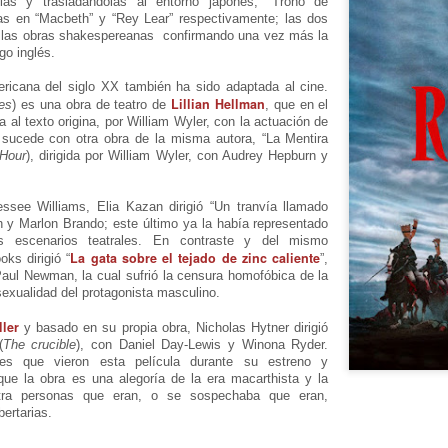
3
hambruna
las y trasladándolas al entorno japonés, “Trono de
as en “Macbeth” y “Rey Lear” respectivamente; las dos
AlimentarLaVida
e las obras shakespereanas confirmando una vez más la
go inglés.
olidaridad con Pueblos Mayas en riesgo de hambruna.
ricana del siglo XX también ha sido adaptada al cine.
Lillian Hellman
nvía llamamientos al Estado mexicano para urgir:
xes
) es una obra de teatro de
, que en el
a al texto origina, por William Wyler, con la actuación de
sucede con otra obra de la misma autora, “La Mentira
 Implementación de un Plan de Emergencia Alimentaria hacia
 Hour
), dirigida por William Wyler, con Audrey Hepburn y
eblos originarios.
 Intervención del Comité Internacional de la Cruz Roja.
Frida Kahlo Viva la Vida - São Paulo
ssee Williams, Elia Kazan dirigió “Un tranvía llamado
UG
h y Marlon Brando; este último ya la había representado
2
25 de Julho até dia 2 de agosto
s escenarios teatrales. En contraste y del mismo
La gata sobre el tejado de zinc caliente
ks dirigió “
”,
line / gratuito
Paul Newman, la cual sufrió la censura homofóbica de la
exualidad del protagonista masculino.
a Frida Kahlo lúcida, intensa e radiante toma o palco para celebrar o
ller
a dos Mortos em uma festa vibrante, repleta da poesia e da
y basado en su propia obra, Nicholas Hytner dirigió
(
The crucible
), con Daniel Day-Lewis y Winona Ryder.
ncestralidade mexicana. Enquanto prepara um jantar para convidados
nes que vieron esta película durante su estreno y
vivos e mortos — a artista revisita sua trajetória, trazendo à cena
que la obra es una alegoría de la era macarthista y la
ersonagens marcantes, memórias, paixões e feridas que moldaram
ntra personas que eran, o se sospechaba que eran,
a vida e sua arte.
bertarias.
Frida Viva la Vida - Argentina
UG