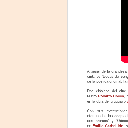
J
L
d
Q
Sá
me
Do
F
6,
P
J
A pesar de la grandez
U
cinta es “Bodas de Sangr
17
de la poética original, l
C
Cu
Dos clásicos del cine 
Ma
Roberto Cossa
teatro
, 
en la obra del uruguayo
D
E
Con sus excepcione
E
afortunadas las adaptaci
T
dos aromas” y “Orino
3
Emilio Carballido
de
, 