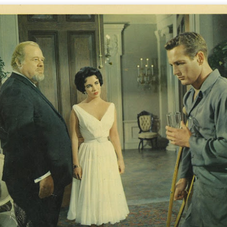
2
La increíble actriz 𝗟𝗮𝘂𝗿𝗮 𝗔𝘇𝗰𝘂𝗿𝗿𝗮 se pone en la piel de la
icónica Frida Kahlo en 𝙁𝙍𝙄𝘿𝘼 ¡𝙑𝙞𝙫𝙖 𝙡𝙖 𝙫𝙞𝙙𝙖!, el unipersonal
ás representado en el mundo sobre la artista mexicana, de
𝘂𝗺𝗯𝗲𝗿𝘁𝗼 𝗥𝗼𝗯𝗹𝗲𝘀 y la dirección de 𝗝𝘂𝗹𝗶𝗮 𝗠𝗼𝗿𝗴𝗮𝗱𝗼.
Divorciadas - Monterrey
UG
1
𝗘𝗹 𝗱𝗶𝘃𝗼𝗿𝗰𝗶𝗼 𝗽𝘂𝗲𝗱𝗲 𝘀𝗲𝗿 𝗲𝗹 𝗺𝗲𝗷𝗼𝗿 𝗱𝗲 𝗹𝗼𝘀 𝘁𝗿𝗶𝘂𝗻𝗳𝗼𝘀 𝘀𝗶 𝘀𝗲
𝗰𝘂𝗲𝗻𝘁𝗮 𝗰𝗼𝗻 𝗵𝘂𝗺𝗼𝗿.
 terapia grupal comienza este verano en Foro Blake. ¡Invita a tus
igas y disfruten de una noche sin dramas (𝘰 𝘤𝘰𝘯 𝘮𝘶𝘤𝘩𝘰𝘴, 𝘱𝘦𝘳𝘰 𝘥𝘦
𝘴 𝘲𝘶𝘦 𝘥𝘢𝘯 𝘳𝘪𝘴𝘢)!
ECHAS: Sábados 4 y 18 de Julio / 1 de Agosto
UGAR: Foro Blake (Ensenada #103, Col.
Crónica: NI PRINCESAS NI ESCLAVAS, LA CRUDA
UL