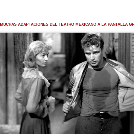
 MUCHAS ADAPTACIONES DEL TEATRO MEXICANO A LA PANTALLA G
Leonardo y la máquina
Para desandar el
AUG
AUG
5
4
de volar - León
universo creativo de
Frida Kahlo, el ciclo
Jueves 6, 13, 20 y 27 de agosto
“Comentadas” pasa
Domingo 9 y 16 de agosto
del Gran Salón al
Teatro de Plataforma
Con Nicolás León y Hugo
Lavardén
Almanza
Será este viernes a las 19, con
La noche que jamás existió - Colonia
UG
Dir.
entrada gratuita, y la presentación
3
Sábado 15 de agosto