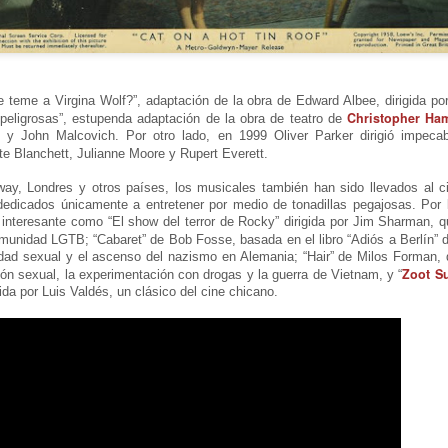
28
Y HUMORÍSTICA CRÍTICA SOCIAL
or Gustavo H Cancino
estros edificios como viejos amigos parecen esperar durante años el
stante preciso para revelar una vocación desconocida. Ésta vez, le
e teme a Virgina Wolf?”, adaptación de la obra de Edward Albee, dirigida p
Christopher Ha
 peligrosas”, estupenda adaptación de la obra de teatro de
ocó al Museo de San Cristóbal (MUSAC), guardián de la memoria
 y John Malcovich. Por otro lado, en 1999 Oliver Parker dirigió impeca
stórica de la ciudad, el cuál vivió uno de esos momentos destinados a
te Blanchett, Julianne Moore y Rupert Everett.
rmanecer en la historia cultural de Los Altos de Chiapas.
ay, Londres y otros países, los musicales también han sido llevados al c
s dedicados únicamente a entretener por medio de tonadillas pegajosas. Po
CARTA PÚBLICA: Red de solidaridad con Brenda
interesante como “El show del terror de Rocky” dirigida por Jim Sharman, 
UL
comunidad LGTB; “Cabaret” de Bob Fosse, basada en el libro “Adiós a Berlín”
21
Quevedo
sidad sexual y el ascenso del nazismo en Alemania; “Hair” de Milos Forman, 
a Jornada
Zoot Su
ción sexual, la experimentación con drogas y la guerra de Vietnam, y “
ida por Luis Valdés, un clásico del cine chicano.
ED DE SOLIDARIDAD CON BRENDA QUEVEDO
octora Presidenta Claudia Sheinbaum Pardo;
nistras y Ministros de la Suprema Corte de Justicia de la Nación;
iscal General de la República, Dra. Ernestina Godoy Ramos: