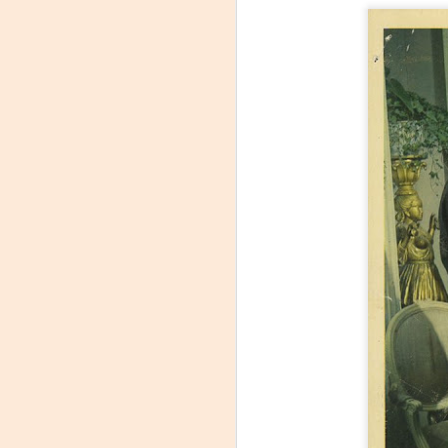
m
𝗛
A
Tu
am
𝘭
F
L
J