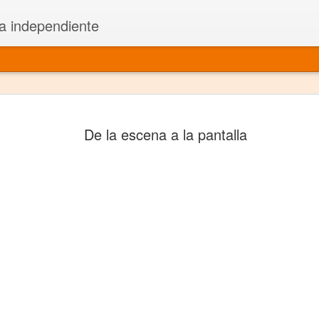
a independiente
El dramatu
JAN
De la escena a la pantalla
1
más repre
Montajes y representacione
Premio Nacional de Dramatu
Colabora con varias organ
Ha escrito para Somos el 
y colabora con ArgosIs Inte
El dramaturgo mexicano vi