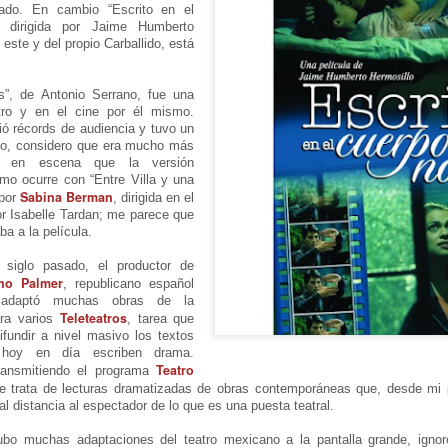
otografía Ceache Uruguay
Frida Kahlo Viva la Vida - Trujillo
ado. En cambio “Escrito en el
UL
 dirigida por Jaime Humberto
17
iseño audiovisual Lour Medina
Viernes 17 de julio, 7pm
este y del propio Carballido, está
seño y creación de vestuario de la inigual
lmo Teatro
s”, de Antonio Serrano, fue una
atro y en el cine por él mismo.
a obra del dramaturgo mexicano Humberto Robles llega por primera
ió récords de audiencia y tuvo un
z a Trujillo, producida por Olmo Teatro.
tado, considero que era mucho más
ta en escena que la versión
n la actuación magistral de Carmita Pinedo y César Florez (Íkaro
mo ocurre con “Entre Villa y una
atro), esta puesta en escena revive las etapas de la vida de Frida
Sabina Berman
 por
, dirigida en el
on emociones profundas, acciones precisas y un vestuario único.
or Isabelle Tardan; me parece que
ba a la película.
Que no se culpe a nadie de mi muerte - Mendoza
UL
 homenaje vibrante a la fuerza, el arte y la pasión de una de las
12
tistas más icónicas de México.
Avant Premiere: 14 de junio, 20 hrs.
 siglo pasado, el productor de
no Palmer
, republicano español
 adaptó muchas obras de la
óximo estreno: 28 de junio, 20 hrs.
Teleteatros
ara varios
, tarea que
ifundir a nivel masivo los textos
nción en El Círculo Teatro: 12 de julio
hoy en día escriben drama.
Teatro
ransmitiendo el programa
on Viviana Manzanares
e trata de lecturas dramatizadas de obras contemporáneas que, desde mi p
ual distancia al espectador de lo que es una puesta teatral.
ir. Facundo Fozco
bo muchas adaptaciones del teatro mexicano a la pantalla grande, ignor