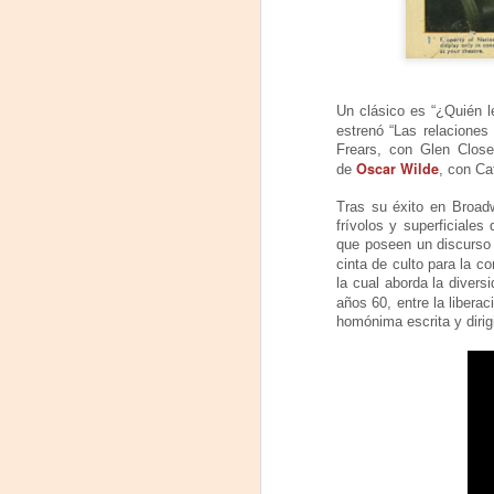
P
Nu
in
Un clásico es “¿Quién l
estrenó “Las relaciones
t
Frears, con Glen Close
hi
Oscar Wilde
de
, con Ca
pe
Tras su éxito en Broadw
frívolos y superficiale
que poseen un discurso 
J
cinta de culto para la 
la cual aborda la diver
L
años 60, entre la libera
homónima escrita y dirig
R
D
Mi
F