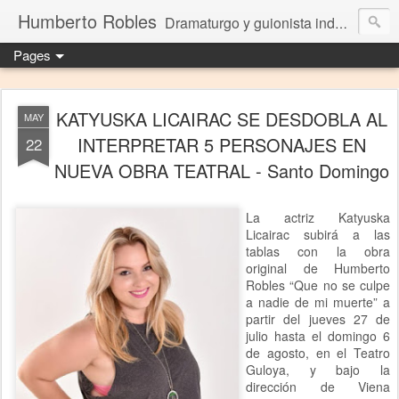
Humberto Robles
Dramaturgo y guionista independiente
Pages
KATYUSKA LICAIRAC SE DESDOBLA AL
MAY
INTERPRETAR 5 PERSONAJES EN
22
NUEVA OBRA TEATRAL - Santo Domingo
La actriz Katyuska
Licairac subirá a las
tablas con la obra
original de Humberto
Robles “Que no se culpe
a nadie de mi muerte” a
partir del jueves 27 de
julio hasta el domingo 6
de agosto, en el Teatro
Guloya, y bajo la
dirección de Viena