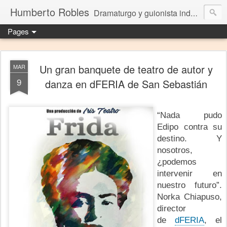
Humberto Robles
Dramaturgo y guionista independiente
Pages
Un gran banquete de teatro de autor y
MAR
9
danza en dFERIA de San Sebastián
“Nada pudo
Edipo contra su
destino. Y
nosotros,
¿podemos
intervenir en
nuestro futuro”.
Norka Chiapuso,
director
de
dFERIA
, el