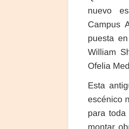
J
nuevo esp
29
Campus Ae
3
puesta en
(
William Sh
Di
A
Ofelia Med
#
S
Esta anti
E
escénico n

pu
para toda
📌
A
montar obr