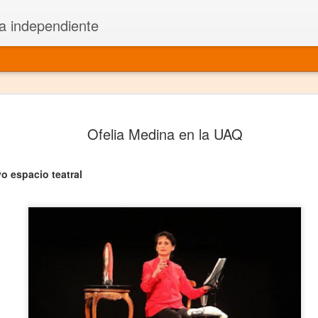
a independiente
El dramatu
JAN
Ofelia Medina en la UAQ
1
más repre
Montajes y representacione
o espacio teatral
Premio Nacional de Dramatu
Colabora con varias organ
Ha escrito para Somos el 
y colabora con ArgosIs Inte
El dramaturgo mexicano vi