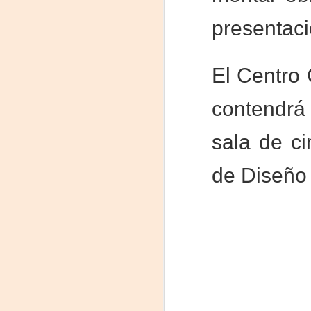
La
presentaci
p
La
ch
El Centro 
gr
Sa
contendrá
S
sala de ci
A
de Diseño 
Se
ob
di
E
li
co
A