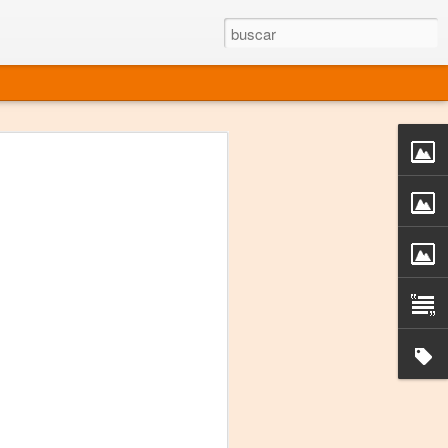
rgo mexicano vivo
sentado en el mundo
s en 34 países (Cuatro continentes)
rgia "Emilio Carballido" 2014.
izaciones de Derechos Humanos.
Medio, Las Nueve Musas
rnacional
vo más representado en el mundo.