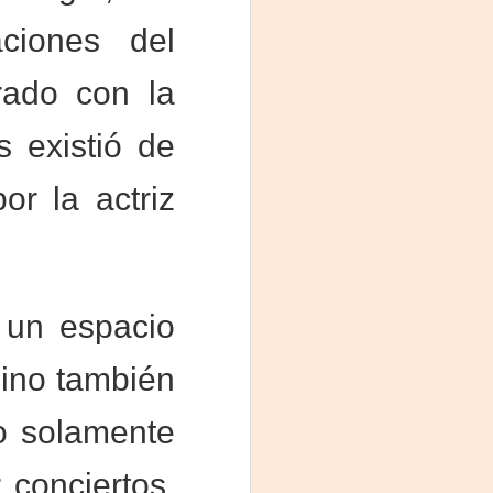
Fine y Laura Barboza
aciones del
rado con la
 existió de
or la actriz
 un espacio
sino también
no solamente
 conciertos,