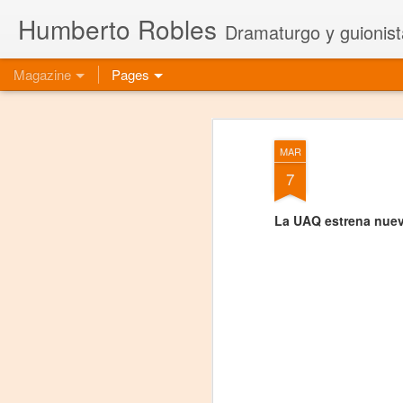
Humberto Robles
Dramaturgo y guionist
Magazine
Pages
MAR
7
La UAQ estrena nuev