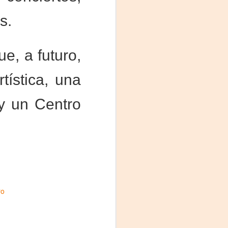
s.
e, a futuro,
ística, una
 y un Centro
ro