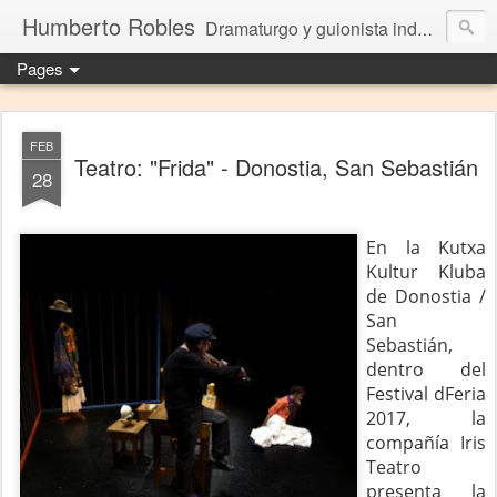
Humberto Robles
Dramaturgo y guionista independiente
Pages
FEB
Teatro: "Frida" - Donostia, San Sebastián
28
En la Kutxa
Kultur Kluba
de Donostia /
San
Sebastián,
dentro del
Festival dFeria
2017, la
compañía Iris
Teatro
presenta la