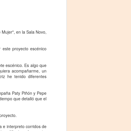
 Mujer", en la Sala Novo,
r este proyecto escénico
te escénico. Es algo que
 quiera acompañarme, un
La noche que jamás
AUG
z he tenido diferentes
6
existió - Colonia
Sábado 15 de agosto
ompaña Paty Piñón y Pepe
 tiempo que detalló que el
Biblioteca Rodó
Una obra de Humberto Robles
 proyecto.
dirigida por Andrés Leal Bentancur
a e interpreto corridos de
Con las actuaciones de Fabiana