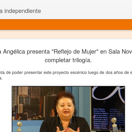
a independiente
El dramatu
JAN
Angélica presenta "Reflejo de Mujer" en Sala Nov
1
más repre
completar trilogía.
Montajes y representacione
tenta de poder presentar este proyecto escénico luego de dos años de 
a.
Premio Nacional de Dramatu
Colabora con varias organ
Ha escrito para Somos el 
y colabora con ArgosIs Inte
El dramaturgo mexicano vi