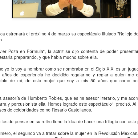
ca estrenará el próximo 4 de marzo su espectáculo titulado "Reflejo de
o.
vier Poza en Fórmula", la actriz se dijo contenta de poder presenta
estarla preparando, y que habla mucho sobre ella.
ue yo lo voy a nombrar como se nombraba en el Siglo XIX, es un jugue
 años de experiencia he decidido regalarme y reglar a quien me
Frida Viva la Vida -
La obra de teatro
AUG
AUG
ablo de mí, de esta mujer que soy a mis 50 años que como actri
6
6
Santa Fe
“MUJERES DE
ARENA” llega a
Viernes 7 de agosto, 19 h.
a asesoría de Humberto Robles, que es mi asesor literario, y me ac
Formosa
rra y percusionista ella. Hemos logrado este espectáculo", precisó. Al
El universo de Frida Kahlo se
El próximo domingo 9 de agosto,
ases de celebridades como Rosario Castellanos.
apodera del ciclo Comentadas
Formosa recibe la obra “Mujeres
deArena” representada en 140
ntes de pensar en su retiro tiene la idea de hacer una trilogía con este
La calidez del Gran Salón se
países, del autor mexicano
muda al Teatinmersivana fecha
Échale la culpa a Hacienda / Tacones Sangrientos -
UG
Humberto Robles.
primero, el segundo va a tratar sobre la mujer en la Revolución Mexican
muy especial, donde nos
6
Guadalajara