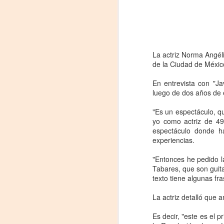
La actriz Norma Angéli
de la Ciudad de Méxic
En entrevista con "Ja
luego de dos años de 
"Es un espectáculo, q
yo como actriz de 49
Leonardo y la máquina
AUG
espectáculo donde h
6
de volar - León
experiencias.
Jueves 6, 13, 20 y 27 de agosto
"Entonces he pedido l
Tabares, que son guita
Domingo 9 y 16 de agosto
texto tiene algunas fr
Con Nicolás León y Hugo
La actriz detalló que a
Almanza
A
Es decir, "este es el 
Dir.