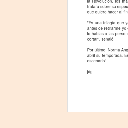
la Revolución, los má
tratará sobre su espec
J
que quiero hacer al fin
29
"Es una trilogía que 
antes de retirarme yo 
3
le hablas a las person
cortar", señaló.
(
Por último, Norma Angé
Di
abril su temporada. E
A
escenario".
jdg
#
S
E

pu
📌
A