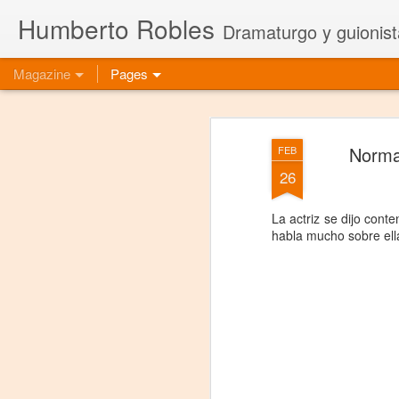
Humberto Robles
Dramaturgo y guionist
Magazine
Pages
Norma 
FEB
26
La actriz se dijo con
habla mucho sobre ell