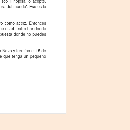
isco Hinojosa lo acepte,
Fine y Laura Barboza
ñora del mundo'. Eso es lo
iro como actriz. Entonces
que es el teatro bar donde
la puesta donde no puedes
a Novo y termina el 15 de
nte que tenga un pequeño