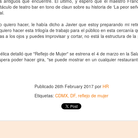
s antiguos que encuentre. El último, y espero que el maestro Franc
proponemos explorar y revisitar el
La representación es del grupo
táculo de teatro bar en tono de claun sobre su historia de ‘La peor se
ueves 20 de agosto en Punto Escénico
universo creativo de Frida.
Javorai Teatro Experimental del
al.
Paraguay y la dirección escénica
 de agosto en el Centro Cultural La Escalera
¿Qué va a pasar en este
es responsabilidad de Nadia
yo quiero hacer, le había dicho a Javier que estoy preparando mi ret
encuentro?
Capdevila.
quiero hacer esta trilogía de trabajo para el público en esta cercanía 
0 de agosto en Kokob
as a los ojos y puedes improvisar y cortar, no está la estructura de 
Presentación de la obra
Sinopsis de la obra: “Mujeres de
Sangre en los Tacones)
unipersonal Frida Viva la Vida,
Arena” es una obra de teatro
protagonizada por Laura Azcurra,
testimonial que reúne las voces
lica detalló que "Reflejo de Mujer" se estrena el 4 de marzo en la Sal
r.
bajo la dirección de Julia Morgado
de madres, hijas y activistas que
spera poder hacer gira, "se puede mostrar en un cualquier restaura
y dramaturgia de Humberto
Solidaridad con Pueblos Mayas en riesgo de
UG
denuncian los feminicidios
Robles.
6
ocurridos en Ciudad Juárez,
hambruna
México.
AlimentarLaVida
Publicado
26th February 2017
por
HR
olidaridad con Pueblos Mayas en riesgo de hambruna.
Etiquetas:
CDMX
DF
reflejo de mujer
nvía llamamientos al Estado mexicano para urgir:
 Implementación de un Plan de Emergencia Alimentaria hacia
eblos originarios.
 Intervención del Comité Internacional de la Cruz Roja.
«El teatro sigue siendo una invitación a reflexionar,
UG