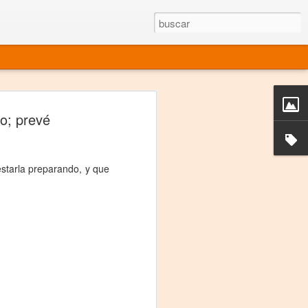
rgo mexicano vivo
o; prevé
sentado en el mundo
s en 34 países (Cuatro continentes)
estarla preparando, y que
rgia "Emilio Carballido" 2014.
izaciones de Derechos Humanos.
Medio, Las Nueve Musas
rnacional
vo más representado en el mundo.