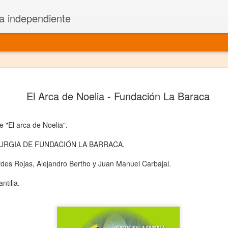
a independiente
El dramatu
JAN
El Arca de Noelia - Fundación La Baraca
1
más repre
Montajes y representacione
 "El arca de Noelia".
Premio Nacional de Dramatu
URGIA DE FUNDACIÓN LA BARRACA.
Colabora con varias organ
rdes Rojas, Alejandro Bertho y Juan Manuel Carbajal.
Ha escrito para Somos el 
ntilla.
y colabora con ArgosIs Inte
El dramaturgo mexicano vi