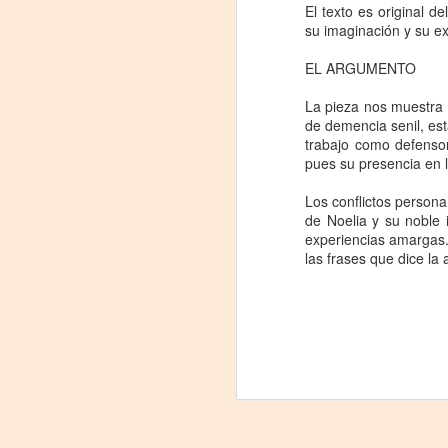
El texto es original 
J
su imaginación y su e
29
EL ARGUMENTO
3
La pieza nos muestra 
de demencia senil, es
(
trabajo como defensor
pues su presencia en l
Di
Los conflictos person
A
de Noelia y su noble 
experiencias amargas.
#
las frases que dice l
S
E

pu
📌
A