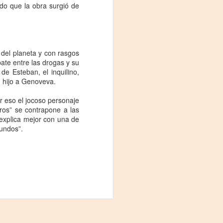
Fine y Laura Barboza
do que la obra surgió de
del planeta y con rasgos
ate entre las drogas y su
e Esteban, el inquilino,
u hijo a Genoveva.
r eso el jocoso personaje
ros” se contrapone a las
explica mejor con una de
undos”.