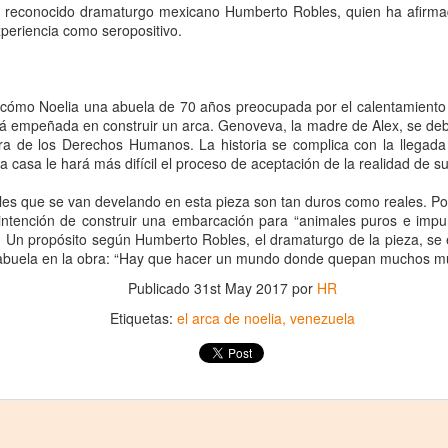
proponemos explorar y revisitar el
del reconocido dramaturgo mexicano Humberto Robles, quien ha afirma
La representación es del grupo
ueves 20 de agosto en Punto Escénico
universo creativo de Frida.
xperiencia como seropositivo.
Javorai Teatro Experimental del
Paraguay y la dirección escénica
 de agosto en el Centro Cultural La Escalera
¿Qué va a pasar en este
es responsabilidad de Nadia
encuentro?
Capdevila.
0 de agosto en Kokob
cómo Noelia una abuela de 70 años preocupada por el calentamiento 
Presentación de la obra
tá empeñada en construir un arca. Genoveva, la madre de Alex, se deb
Sinopsis de la obra: “Mujeres de
Sangre en los Tacones)
unipersonal Frida Viva la Vida,
a de los Derechos Humanos. La historia se complica con la llegada d
Arena” es una obra de teatro
protagonizada por Laura Azcurra,
a casa le hará más difícil el proceso de aceptación de la realidad de s
testimonial que reúne las voces
r.
bajo la dirección de Julia Morgado
de madres, hijas y activistas que
y dramaturgia de Humberto
Solidaridad con Pueblos Mayas en riesgo de
ales que se van develando en esta pieza son tan duros como reales. Po
UG
denuncian los feminicidios
Robles.
intención de construir una embarcación para “animales puros e impu
6
ocurridos en Ciudad Juárez,
hambruna
 Un propósito según Humberto Robles, el dramaturgo de la pieza, se 
México.
AlimentarLaVida
a abuela en la obra: “Hay que hacer un mundo donde quepan muchos m
Publicado
31st May 2017
por
HR
olidaridad con Pueblos Mayas en riesgo de hambruna.
Etiquetas:
el arca de noelia
venezuela
nvía llamamientos al Estado mexicano para urgir:
 Implementación de un Plan de Emergencia Alimentaria hacia
eblos originarios.
 Intervención del Comité Internacional de la Cruz Roja.
«El teatro sigue siendo una invitación a reflexionar,
UG