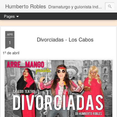
Humberto Robles
Dramaturgo y guionista independiente
Pages
APR
Divorciadas - Los Cabos
1
1º de abril