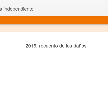
a independiente
El dramatu
JAN
2016: recuento de los daños
1
más repre
Montajes y representacione
Premio Nacional de Dramatu
Colabora con varias organ
Ha escrito para Somos el 
y colabora con ArgosIs Inte
El dramaturgo mexicano vi