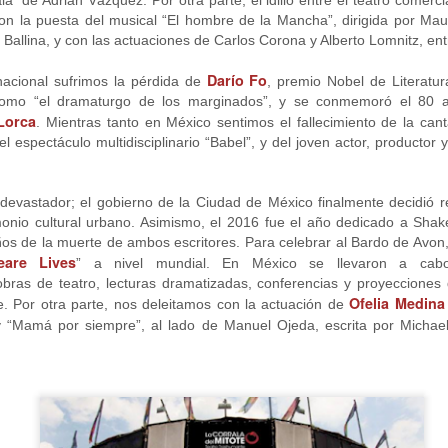
otografía Ceache Uruguay
a” de Adrián Vázquez. Por otra parte, el idilio entre el teatro comerci
Frida Kahlo Viva la Vida - Trujillo
UL
o con la puesta del musical “El hombre de la Mancha”, dirigida por Ma
17
iseño audiovisual Lour Medina
Viernes 17 de julio, 7pm
Ballina, y con las actuaciones de Carlos Corona y Alberto Lomnitz, ent
seño y creación de vestuario de la inigual
lmo Teatro
Darío Fo
nacional sufrimos la pérdida de
, premio Nobel de Literatur
omo “el dramaturgo de los marginados”, y se conmemoró el 80 an
a obra del dramaturgo mexicano Humberto Robles llega por primera
Lorca
. Mientras tanto en México sentimos el fallecimiento de la can
z a Trujillo, producida por Olmo Teatro.
 espectáculo multidisciplinario “Babel”, y del joven actor, productor 
n la actuación magistral de Carmita Pinedo y César Florez (Íkaro
atro), esta puesta en escena revive las etapas de la vida de Frida
devastador; el gobierno de la Ciudad de México finalmente decidió re
on emociones profundas, acciones precisas y un vestuario único.
monio cultural urbano. Asimismo, el 2016 fue el año dedicado a Sha
Que no se culpe a nadie de mi muerte - Mendoza
UL
 de la muerte de ambos escritores. Para celebrar al Bardo de Avon, e
 homenaje vibrante a la fuerza, el arte y la pasión de una de las
12
eare Lives
” a nivel mundial. En México se llevaron a cabo m
tistas más icónicas de México.
Avant Premiere: 14 de junio, 20 hrs.
bras de teatro, lecturas dramatizadas, conferencias y proyecciones
Ofelia Medina
óximo estreno: 28 de junio, 20 hrs.
. Por otra parte, nos deleitamos con la actuación de
y “Mamá por siempre”, al lado de Manuel Ojeda, escrita por Michael
nción en El Círculo Teatro: 12 de julio
on Viviana Manzanares
ir. Facundo Fozco