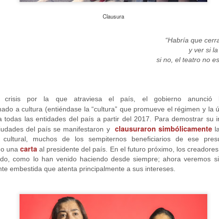
3
hambruna
AlimentarLaVida
Clausura
olidaridad con Pueblos Mayas en riesgo de hambruna.
“Habría que cerra
y ver si l
nvía llamamientos al Estado mexicano para urgir:
si no, el teatro no 
 Implementación de un Plan de Emergencia Alimentaria hacia
eblos originarios.
 Intervención del Comité Internacional de la Cruz Roja.
 crisis por la que atraviesa el país, el gobierno anunció
Frida Kahlo Viva la Vida - São Paulo
UG
nado a cultura (entiéndase la “cultura” que promueve el régimen y la
2
25 de Julho até dia 2 de agosto
 a todas las entidades del país a partir del 2017. Para demostrar su
clausuraron simbólicamente
ciudades del país se manifestaron y
la
line / gratuito
e cultural, muchos de los sempiternos beneficiarios de ese pre
carta
do una
al presidente del país. En el futuro próximo, los creadore
a Frida Kahlo lúcida, intensa e radiante toma o palco para celebrar o
ando, como lo han venido haciendo desde siempre; ahora veremos si 
a dos Mortos em uma festa vibrante, repleta da poesia e da
nte embestida que atenta principalmente a sus intereses.
ncestralidade mexicana. Enquanto prepara um jantar para convidados
vivos e mortos — a artista revisita sua trajetória, trazendo à cena
ersonagens marcantes, memórias, paixões e feridas que moldaram
a vida e sua arte.
Frida Viva la Vida - Argentina
UG