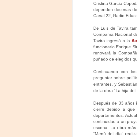
Cristina García Cepeda
dependen decenas de in
P
Canal 22, Radio Educa
Nu
De Luis de Tavira t
in
Compañía Nacional de 
t
Ac
Tavira ingresó a la
hi
funcionario Enrique Si
pe
renovará la Compañía
puñado de elegidos que
J
Continuando con los 
preguntar sobre polít
L
entrantes, y Sebastiá
de la obra “La hija del
R
Después de 33 años i
D
cierre debido a que 
departamentos. Actual
Mi
continuidad a un proy
escena. La obra más 
F
“Menú del día” realiz