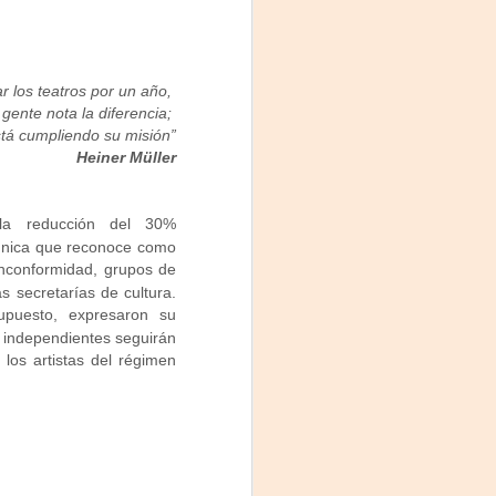
r los teatros por un año,
a gente nota la diferencia;
está cumpliendo su misión”
Heiner Müller
 la reducción del 30%
 única que reconoce como
 inconformidad, grupos de
s secretarías de cultura.
supuesto, expresaron su
s independientes seguirán
los artistas del régimen