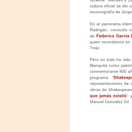
F
reciente “Wenses y Lal
J
cultura oficial se di
D
escenografía de Jorge 
Di
O
En el panorama inter
Radrigán, conocido c
L
Federico García 
de
ve
quien recordamos en el
Trejo.
Co
Te
Pero no todo ha sido 
c
Blanquita como patri
J
conmemorarse 400 años
Un
Shakesp
programa “
ar
representaciones de o
Pr
obras de Shakespeare
que jamás existió
” 
Fu
Manuel González Gil.
C
D