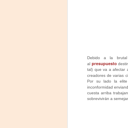
#
S
E

pu
📌
Debido a la brutal
A
presupuesto
al
desti
tal) que va a afectar
creadores de varias 
On
Por su lado la elit
inconformidad envian
Um
cuesta arriba trabaj
Di
sobrevivirán a semeja
a
— 
p
su
A