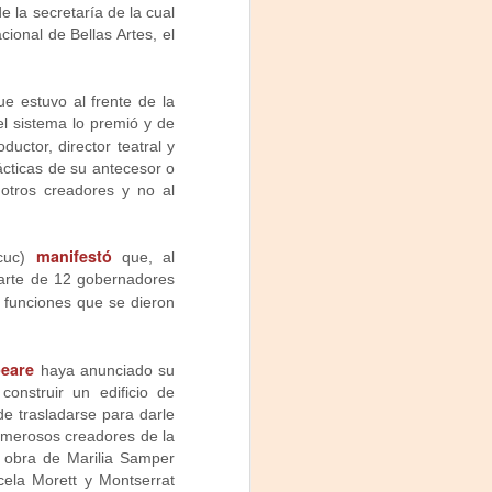
e la secretaría de la cual
ional de Bellas Artes, el
que estuvo al frente de la
l sistema lo premió y de
ductor, director teatral y
ácticas de su antecesor o
otros creadores y no al
manifestó
Ocuc)
que, al
 parte de 12 gobernadores
funciones que se dieron
eare
haya anunciado su
onstruir un edificio de
de trasladarse para darle
umerosos creadores de la
a obra de Marilia Samper
cela Morett y Montserrat