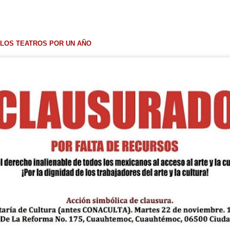
 LOS TEATROS POR UN AÑO
Leonardo y la máquina
Para desandar el
AUG
AUG
5
4
de volar - León
universo creativo de
Frida Kahlo, el ciclo
Jueves 6, 13, 20 y 27 de agosto
“Comentadas” pasa
Domingo 9 y 16 de agosto
del Gran Salón al
Teatro de Plataforma
Con Nicolás León y Hugo
Lavardén
Almanza
Será este viernes a las 19, con
La noche que jamás existió - Colonia
UG
Dir.
entrada gratuita, y la presentación
3
Sábado 15 de agosto