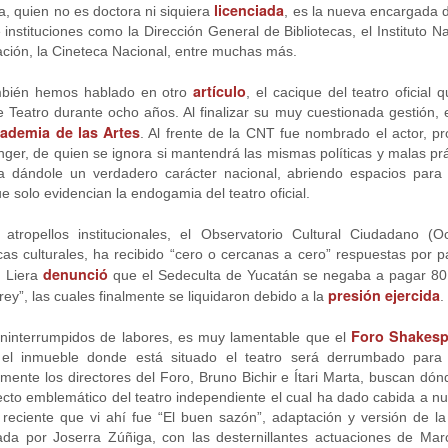
licenciada
, quien no es doctora ni siquiera
, es la nueva encargada d
28
Y HUMORÍSTICA CRÍTICA SOCIAL
stituciones como la Dirección General de Bibliotecas, el Instituto Nac
or Gustavo H Cancino
ción, la Cineteca Nacional, entre muchas más.
estros edificios como viejos amigos parecen esperar durante años el
artículo
ambién hemos hablado en otro
, el cacique del teatro oficial 
stante preciso para revelar una vocación desconocida. Ésta vez, le
Teatro durante ocho años. Al finalizar su muy cuestionada gestión, e
ocó al Museo de San Cristóbal (MUSAC), guardián de la memoria
ademia de las Artes
. Al frente de la CNT fue nombrado el actor, pro
stórica de la ciudad, el cuál vivió uno de esos momentos destinados a
nger, de quien se ignora si mantendrá las mismas políticas y malas pr
rmanecer en la historia cultural de Los Altos de Chiapas.
 dándole un verdadero carácter nacional, abriendo espacios para 
 solo evidencian la endogamia del teatro oficial.
CARTA PÚBLICA: Red de solidaridad con Brenda
UL
atropellos institucionales, el Observatorio Cultural Ciudadano (
21
Quevedo
icas culturales, ha recibido “cero o cercanas a cero” respuestas por
denunció
a Jornada
n Liera
que el Sedeculta de Yucatán se negaba a pagar 80 
presión ejercida
 rey”, las cuales finalmente se liquidaron debido a la
.
ED DE SOLIDARIDAD CON BRENDA QUEVEDO
Foro Shakesp
ninterrumpidos de labores, es muy lamentable que el
octora Presidenta Claudia Sheinbaum Pardo;
el inmueble donde está situado el teatro será derrumbado para c
mente los directores del Foro, Bruno Bichir e Ítari Marta, buscan dón
nistras y Ministros de la Suprema Corte de Justicia de la Nación;
ecto emblemático del teatro independiente el cual ha dado cabida a n
reciente que vi ahí fue “El buen sazón”, adaptación y versión de l
iscal General de la República, Dra. Ernestina Godoy Ramos:
ada por Joserra Zúñiga, con las desternillantes actuaciones de Mar