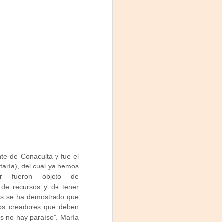
nte de Conaculta y fue el
taría), del cual ya hemos
ar fueron objeto de
 de recursos y de tener
ños se ha demostrado que
unos creadores que deben
as no hay paraíso”. María