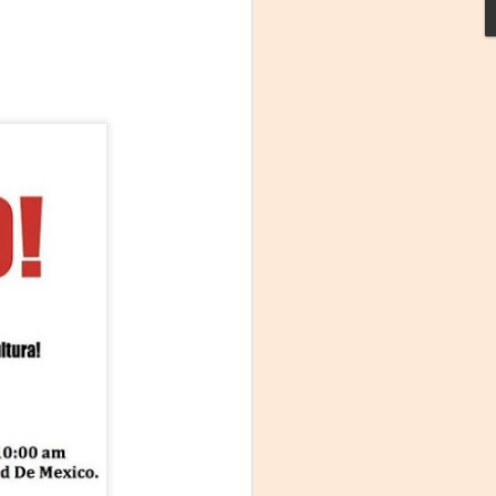
Frida Viva la Vida -
AUG
3
Santa Fe
Viernes 7 de agosto, 19 h.
El universo de Frida Kahlo se
apodera del ciclo Comentadas
La calidez del Gran Salón se
muda al Teatinmersivana fecha
muy especial, donde nos