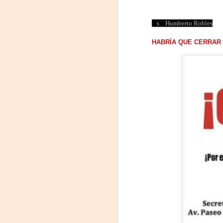
Humberto Robles
HABRÍA QUE CERRAR
«El teatro sigue siendo
AUG
5
una invitación a
reflexionar,
encontrarnos,
escucharnos»
Laura Azcurra regresa a Rosario
con «Frida, ¡viva la vida!», que se
presentará en el Teatro de
A
Lavardén como parte del ciclo
Comentadas. La función dará