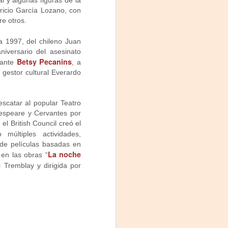
al y algunas figuras de la
uricio García Lozano, con
re otros.
a 1997, del chileno Juan
iversario del asesinato
Betsy Pecanins
tante
, a
y gestor cultural Everardo
scatar al popular Teatro
kespeare y Cervantes por
l British Council creó el
últiples actividades,
 de películas basadas en
La noche
en las obras “
 Tremblay y dirigida por