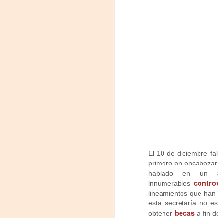
m
𝗛
A
Tu
El 10 de diciembre fa
am
primero en encabezar 
𝘭
hablado en un
contro
F
innumerables
lineamientos que han
L
esta secretaría no e
becas
obtener
a fin d
J