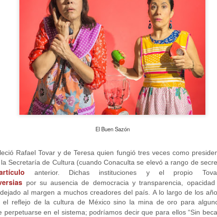
2
La increíble actriz 𝗟𝗮𝘂𝗿𝗮 𝗔𝘇𝗰𝘂𝗿𝗿𝗮 se pone en la piel de la
icónica Frida Kahlo en 𝙁𝙍𝙄𝘿𝘼 ¡𝙑𝙞𝙫𝙖 𝙡𝙖 𝙫𝙞𝙙𝙖!, el unipersonal
ás representado en el mundo sobre la artista mexicana, de
𝘂𝗺𝗯𝗲𝗿𝘁𝗼 𝗥𝗼𝗯𝗹𝗲𝘀 y la dirección de 𝗝𝘂𝗹𝗶𝗮 𝗠𝗼𝗿𝗴𝗮𝗱𝗼.
Divorciadas - Monterrey
UG
1
𝗘𝗹 𝗱𝗶𝘃𝗼𝗿𝗰𝗶𝗼 𝗽𝘂𝗲𝗱𝗲 𝘀𝗲𝗿 𝗲𝗹 𝗺𝗲𝗷𝗼𝗿 𝗱𝗲 𝗹𝗼𝘀 𝘁𝗿𝗶𝘂𝗻𝗳𝗼𝘀 𝘀𝗶 𝘀𝗲
𝗰𝘂𝗲𝗻𝘁𝗮 𝗰𝗼𝗻 𝗵𝘂𝗺𝗼𝗿.
El Buen Sazón
 terapia grupal comienza este verano en Foro Blake. ¡Invita a tus
lleció Rafael Tovar y de Teresa quien fungió tres veces como preside
igas y disfruten de una noche sin dramas (𝘰 𝘤𝘰𝘯 𝘮𝘶𝘤𝘩𝘰𝘴, 𝘱𝘦𝘳𝘰 𝘥𝘦
la Secretaría de Cultura (cuando Conaculta se elevó a rango de secre
𝘴 𝘲𝘶𝘦 𝘥𝘢𝘯 𝘳𝘪𝘴𝘢)!
artículo
anterior. Dichas instituciones y el propio Tov
versias
ECHAS: Sábados 4 y 18 de Julio / 1 de Agosto
por su ausencia de democracia y transparencia, opacidad
 dejado al margen a muchos creadores del país. A lo largo de los a
UGAR: Foro Blake (Ensenada #103, Col.
s el reflejo de la cultura de México sino la mina de oro para alg
e perpetuarse en el sistema; podríamos decir que para ellos “Sin bec
Crónica: NI PRINCESAS NI ESCLAVAS, LA CRUDA
UL