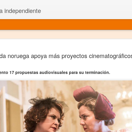
a independiente
El dramatu
JAN
a noruega apoya más proyectos cinematográfico
1
más repre
Montajes y representacione
ento 17 propuestas audiovisuales para su terminación.
Premio Nacional de Dramatu
Colabora con varias organ
Ha escrito para Somos el 
y colabora con ArgosIs Inte
El dramaturgo mexicano vi