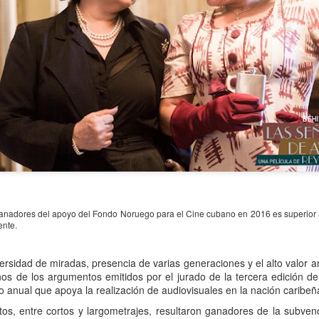
Leonardo y la máquina
Para desandar el
AUG
AUG
5
4
de volar - León
universo creativo de
Frida Kahlo, el ciclo
ganadores del apoyo del Fondo Noruego para el Cine cubano en 2016 es superior a
Jueves 6, 13, 20 y 27 de agosto
ente.
“Comentadas” pasa
Domingo 9 y 16 de agosto
del Gran Salón al
Teatro de Plataforma
ersidad de miradas, presencia de varias generaciones y el alto valor ar
Con Nicolás León y Hugo
os de los argumentos emitidos por el jurado de la tercera edición d
Lavardén
Almanza
 anual que apoya la realización de audiovisuales en la nación caribeñ
Será este viernes a las 19, con
La noche que jamás existió - Colonia
UG
Dir.
entrada gratuita, y la presentación
tos, entre cortos y largometrajes, resultaron ganadores de la subven
3
Sábado 15 de agosto