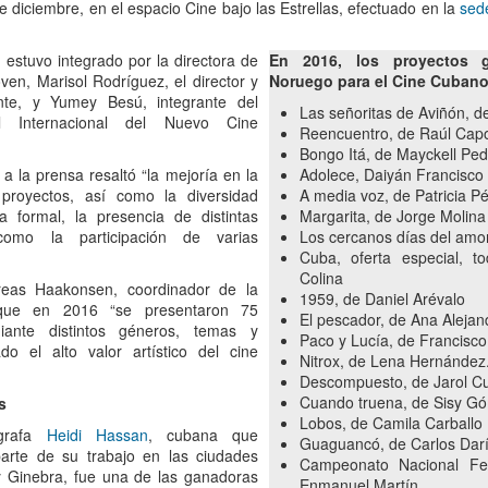
de la obra teatral "Frida ¡Viva la
e diciembre, en el espacio Cine bajo las Estrellas, efectuado en la
sed
vida!", unipersonal de Humberto
iblioteca Rodó
Robles, dirigido por Julia Morgado
 estuvo integrado por la directora de
En 2016, los proyectos 
e interpretado por Laura Azcurra
ven, Marisol Rodríguez, el director y
Noruego para el Cine Cubano
na obra de Humberto Robles dirigida por Andrés Leal Bentancur
ante, y Yumey Besú, integrante del
El Ciudadano. “Hay vidas que no
Las señoritas de Aviñón, 
l Internacional del Nuevo Cine
on las actuaciones de Fabiana Fine y Laura Barboza
caben en un marco ni se agotan
Reencuentro, de Raúl Cap
en un libro. Vidas que son
Bongo Itá, de Mayckell Ped
vendaval, color, refugio y
a la prensa resaltó “la mejoría en la
Adolece, Daiyán Francisco
trinchera. Vidas que, aún con el
 proyectos, así como la diversidad
A media voz, de Patricia P
paso de los siglos, nos siguen
a formal, la presencia de distintas
Margarita, de Jorge Molina
Échale la culpa a Hacienda / Tacones Sangrientos -
UG
hablando al oído.
como la participación de varias
Los cercanos días del amor
3
Guadalajara
Cuba, oferta especial, to
ueves 20 de agosto en Punto Escénico
Colina
eas Haakonsen, coordinador de la
1959, de Daniel Arévalo
 que en 2016 “se presentaron 75
 de agosto en el Centro Cultural La Escalera
El pescador, de Ana Alejan
iante distintos géneros, temas y
Paco y Lucía, de Francisco
o el alto valor artístico del cine
0 de agosto en Kokob
Nitrox, de Lena Hernández
Descompuesto, de Jarol Cu
Sangre en los Tacones)
Cuando truena, de Sisy G
s
Lobos, de Camila Carballo
rafa
Heidi Hassan
, cubana que
r.
Guaguancó, de Carlos Dar
parte de su trabajo en las ciudades
Campeonato Nacional Fe
Solidaridad con Pueblos Mayas en riesgo de
UG
 Ginebra, fue una de las ganadoras
Enmanuel Martín