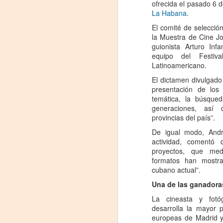
ofrecida el pasado 6 d
comienzo a las 19 y, a su término,
La Habana
.
se desarrollará una charla que
B
El comité de selección
profundizará en la obra y figura de
la Muestra de Cine Jo
Kahlo. Las entradas son gratuitas,
U
guionista Arturo Inf
con cupo limitado.
equipo del Festiva
C
Latinoamericano.
Santa Fe Cultura. En diciembre de
2024, Laura Azcurra llegó al Gran
El dictamen divulgado 
Salón de Plataforma Lavardén
presentación de los
convertida en Frida Kahlo.
temática, la búsqued
A
generaciones, así 
provincias del país”.
J
De igual modo, Andr
actividad, comentó
29
proyectos, que med
formatos han mostrad
3
cubano actual”.
(
Una de las ganadora
La cineasta y fotóg
Di
desarrolla la mayor 
A
europeas de Madrid y