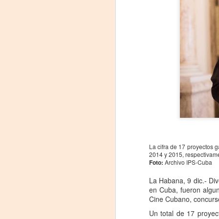
«El teatro sigue siendo
AUG
5
una invitación a
reflexionar,
La cifra de 17 proyectos 
2014 y 2015, respectivam
encontrarnos,
Foto:
Archivo IPS-Cuba
escucharnos»
La Habana, 9 dic.- Div
Laura Azcurra regresa a Rosario
en Cuba, fueron algun
con «Frida, ¡viva la vida!», que se
Cine Cubano, concurso
presentará en el Teatro de
A
Lavardén como parte del ciclo
Un total de 17 proyec
Comentadas. La función dará