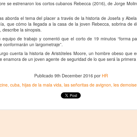
2
bre se estrenaron los cortos cubanos Rebecca (2016), de Jorge Moli
La increíble actriz 𝗟𝗮𝘂𝗿𝗮 𝗔𝘇𝗰𝘂𝗿𝗿𝗮 se pone en la piel de la
icónica Frida Kahlo en 𝙁𝙍𝙄𝘿𝘼 ¡𝙑𝙞𝙫𝙖 𝙡𝙖 𝙫𝙞𝙙𝙖!, el unipersonal
ás representado en el mundo sobre la artista mexicana, de
as aborda el tema del placer a través de la historia de Josefa y Abela
𝘂𝗺𝗯𝗲𝗿𝘁𝗼 𝗥𝗼𝗯𝗹𝗲𝘀 y la dirección de 𝗝𝘂𝗹𝗶𝗮 𝗠𝗼𝗿𝗴𝗮𝗱𝗼.
a, que cómo la llegada a la casa de la joven Rebecca, sobrina de él,
 describe la sinopsis.
 equipo de trabajo y comentó que el corto de 19 minutos “forma par
e conformarán un largometraje”.
rgo cuenta la historia de Aristóteles Moore, un hombre obeso que e
se enamora de un joven agente de seguridad de lo que será la primera
Divorciadas - Monterrey
UG
1
𝗘𝗹 𝗱𝗶𝘃𝗼𝗿𝗰𝗶𝗼 𝗽𝘂𝗲𝗱𝗲 𝘀𝗲𝗿 𝗲𝗹 𝗺𝗲𝗷𝗼𝗿 𝗱𝗲 𝗹𝗼𝘀 𝘁𝗿𝗶𝘂𝗻𝗳𝗼𝘀 𝘀𝗶 𝘀𝗲
Publicado
9th December 2016
por
HR
𝗰𝘂𝗲𝗻𝘁𝗮 𝗰𝗼𝗻 𝗵𝘂𝗺𝗼𝗿.
cine
cuba
hijas de la mala vida
las señoritas de avignon
les demoise
 terapia grupal comienza este verano en Foro Blake. ¡Invita a tus
igas y disfruten de una noche sin dramas (𝘰 𝘤𝘰𝘯 𝘮𝘶𝘤𝘩𝘰𝘴, 𝘱𝘦𝘳𝘰 𝘥𝘦
𝘴 𝘲𝘶𝘦 𝘥𝘢𝘯 𝘳𝘪𝘴𝘢)!
ECHAS: Sábados 4 y 18 de Julio / 1 de Agosto
UGAR: Foro Blake (Ensenada #103, Col.
Crónica: NI PRINCESAS NI ESCLAVAS, LA CRUDA
UL