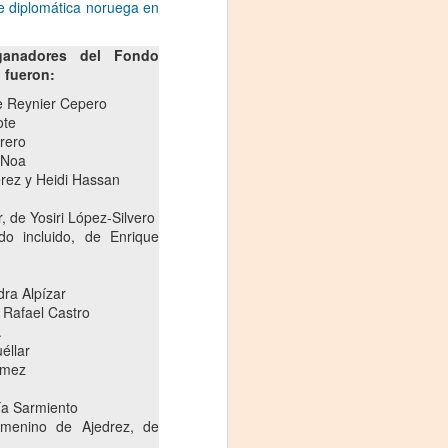
proponemos explorar y revisitar el
e diplomática noruega en
universo creativo de Frida.
ganadores del Fondo
¿Qué va a pasar en este
 fueron:
encuentro?
de Reynier Cepero
Presentación de la obra
ote
unipersonal Frida Viva la Vida,
rero
protagonizada por Laura Azcurra,
 Noa
bajo la dirección de Julia Morgado
érez y Heidi Hassan
y dramaturgia de Humberto
Robles.
, de Yosiri López-Silvero
do incluido, de Enrique
dra Alpízar
 Rafael Castro
.
éllar
ómez
ía Sarmiento
menino de Ajedrez, de