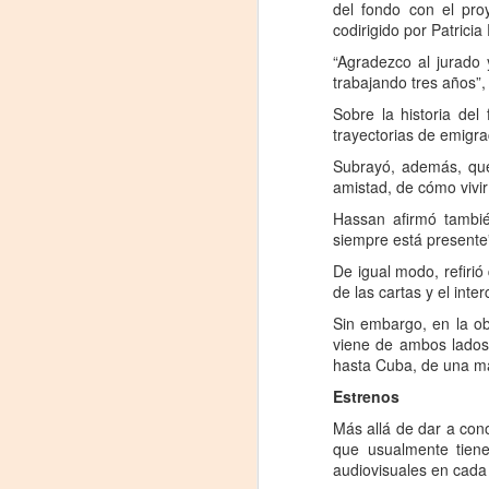
del fondo con el pro
codirigido por Patricia
#
“Agradezco al jurado
S
trabajando tres años”,
Sobre la historia del
E
trayectorias de emigra

Subrayó, además, que
pu
amistad, de cómo vivir 
Hassan afirmó tambié
📌
A
siempre está presente
De igual modo, refirió
de las cartas y el inte
On
Sin embargo, en la o
Um
viene de ambos lados,
Di
hasta Cuba, de una ma
a
Estrenos
— 
p
Más allá de dar a con
su
que usualmente tiene
audiovisuales en cada
A