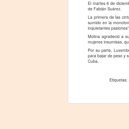
El martes 6 de diciem
de Fabián Suárez.
m
La primera de las cint
𝗛
sumido en la monotoní
inquietantes pasiones”,
Molina agradeció a su
mujeres insumisas, qu
Por su parte, Luxembu
para bajar de peso y 
Cuba.
A
Etiquetas:
Tu
am
𝘭
F
L
J