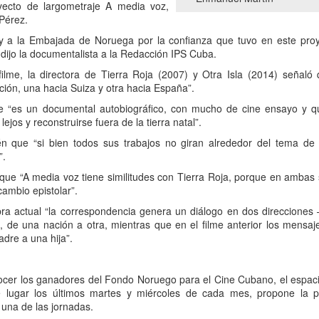
3
hambruna
yecto de largometraje A media voz,
 Pérez.
AlimentarLaVida
 y a la Embajada de Noruega por la confianza que tuvo en este pro
olidaridad con Pueblos Mayas en riesgo de hambruna.
 dijo la documentalista a la Redacción IPS Cuba.
 filme, la directora de Tierra Roja (2007) y Otra Isla (2014) señaló
nvía llamamientos al Estado mexicano para urgir:
ción, una hacia Suiza y otra hacia España”.
 Implementación de un Plan de Emergencia Alimentaria hacia
 “es un documental autobiográfico, con mucho de cine ensayo y q
eblos originarios.
lejos y reconstruirse fuera de la tierra natal”.
n que “si bien todos sus trabajos no giran alrededor del tema de 
 Intervención del Comité Internacional de la Cruz Roja.
Frida Kahlo Viva la Vida - São Paulo
UG
”.
2
25 de Julho até dia 2 de agosto
 que “A media voz tiene similitudes con Tierra Roja, porque en ambas s
rcambio epistolar”.
line / gratuito
bra actual “la correspondencia genera un diálogo en dos direccion
a Frida Kahlo lúcida, intensa e radiante toma o palco para celebrar o
 de una nación a otra, mientras que en el filme anterior los mensaj
a dos Mortos em uma festa vibrante, repleta da poesia e da
dre a una hija”.
ncestralidade mexicana. Enquanto prepara um jantar para convidados
vivos e mortos — a artista revisita sua trajetória, trazendo à cena
ersonagens marcantes, memórias, paixões e feridas que moldaram
ocer los ganadores del Fondo Noruego para el Cine Cubano, el espacio
a vida e sua arte.
 lugar los últimos martes y miércoles de cada mes, propone la 
 una de las jornadas.
Frida Viva la Vida - Argentina
UG