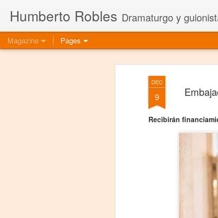
Humberto Robles
Dramaturgo y guionist
Magazine
Pages
DEC
Embajad
9
Recibirán financiami