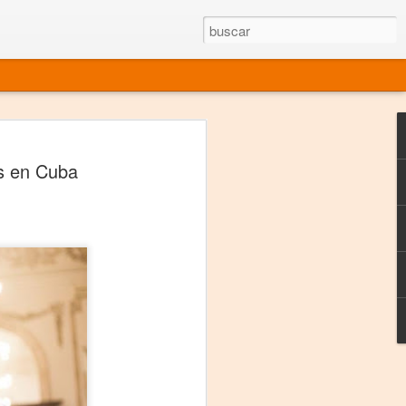
rgo mexicano vivo
s en Cuba
sentado en el mundo
s en 34 países (Cuatro continentes)
rgia "Emilio Carballido" 2014.
izaciones de Derechos Humanos.
Medio, Las Nueve Musas
rnacional
vo más representado en el mundo.