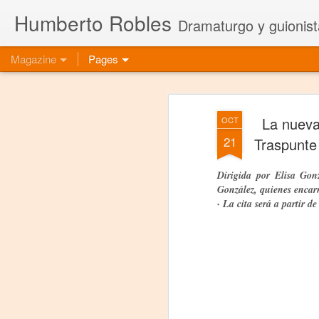
Humberto Robles
Dramaturgo y guionist
Magazine
Pages
La nueva
OCT
21
Traspunte 
Dirigida por Elisa Gon
González, quienes encar
· La cita será a partir d