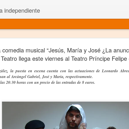
a independiente
El dramatu
JAN
 comedia musical “Jesús, María y José ¿La anunc
1
más repre
Teatro llega este viernes al Teatro Príncipe Felip
Montajes y representacione
zález, la puesta en escena cuenta con las actuaciones de Leonardo Abre
nan al Arcángel Gabriel, José y María, respectivamente.
Premio Nacional de Dramatu
e las 20:30 horas con un precio de las entradas de 8 euros.
Colabora con varias organ
Ha escrito para Somos el 
y colabora con ArgosIs Inte
El dramaturgo mexicano vi