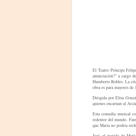
El Teatro Príncipe Felip
anunciación?” a cargo de
«El teatro sigue siendo
AUG
Humberto Robles. La cita 
5
una invitación a
obra es para mayores de 
reflexionar,
encontrarnos,
Dirigida por Elisa Gonzá
quienes encarnan al Arcá
escucharnos»
Laura Azcurra regresa a Rosario
Esta comedia musical com
con «Frida, ¡viva la vida!», que se
redentor del mundo. Fama
presentará en el Teatro de
que María no podría recha
A
Lavardén como parte del ciclo
Comentadas. La función dará
José, el marido de María