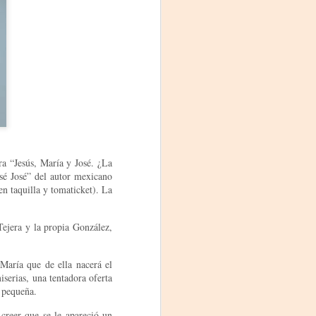
ra “Jesús, María y José. ¿La
osé José” del autor mexicano
Frida Viva la Vida -
AUG
en taquilla y tomaticket). La
3
Santa Fe
Viernes 7 de agosto, 19 h.
Tejera y la propia González,
El universo de Frida Kahlo se
apodera del ciclo Comentadas
María que de ella nacerá el
serias, una tentadora oferta
La calidez del Gran Salón se
a pequeña.
muda al Teatinmersivana fecha
muy especial, donde nos
 creer que se le apareció un