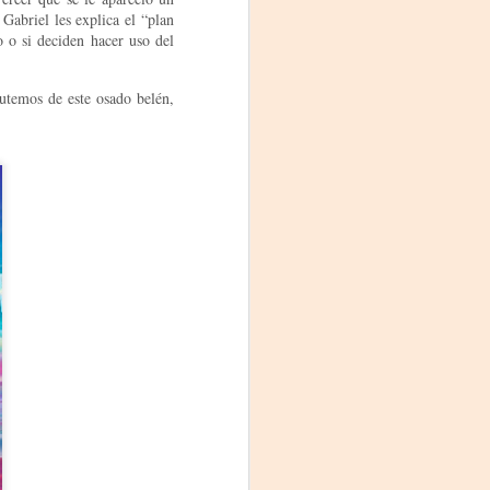
proponemos explorar y revisitar el
Gabriel les explica el “plan
universo creativo de Frida.
o o si deciden hacer uso del
¿Qué va a pasar en este
encuentro?
rutemos de este osado belén,
Presentación de la obra
unipersonal Frida Viva la Vida,
protagonizada por Laura Azcurra,
bajo la dirección de Julia Morgado
y dramaturgia de Humberto
Robles.