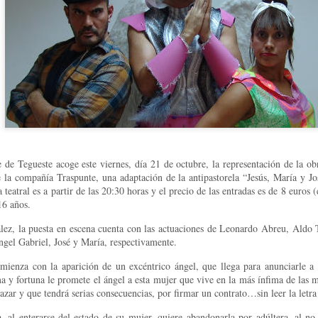
e de Tegueste acoge este viernes, día 21 de octubre, la representación de la ob
 la compañía Traspunte, una adaptación de la antipastorela “Jesús, María y J
Leonardo y la máquina
Para desandar el
AUG
AUG
teatral es a partir de las 20:30 horas y el precio de las entradas es de 8 euros (
5
4
de volar - León
universo creativo de
16 años.
Frida Kahlo, el ciclo
Jueves 6, 13, 20 y 27 de agosto
“Comentadas” pasa
lez, la puesta en escena cuenta con las actuaciones de Leonardo Abreu, Aldo 
Domingo 9 y 16 de agosto
ngel Gabriel, José y María, respectivamente.
del Gran Salón al
Teatro de Plataforma
ienza con la aparición de un excéntrico ángel, que llega para anunciarle a 
Con Nicolás León y Hugo
Lavardén
 y fortuna le promete el ángel a esta mujer que vive en la más ínfima de las mi
Almanza
zar y que tendrá serias consecuencias, por firmar un contrato…sin leer la letr
Será este viernes a las 19, con
La noche que jamás existió - Colonia
UG
Dir.
entrada gratuita, y la presentación
3
, al enterarse del estado de su mujer, quiere abandonarla por adúltera, al no
Sábado 15 de agosto