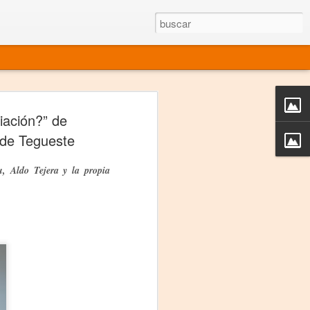
rgo mexicano vivo
iación?” de
sentado en el mundo
e de Tegueste
s en 34 países (Cuatro continentes)
u, Aldo Tejera y la propia
rgia "Emilio Carballido" 2014.
izaciones de Derechos Humanos.
Medio, Las Nueve Musas
rnacional
vo más representado en el mundo.